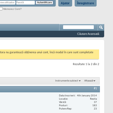
Ajutor
Înregistrare
Memorez Cont?
Căutare Avansată
cestora nu garantează obținerea unui cont, însă modul în care sunt completate
Rezultate 1 la 2 din 2
Instrumente subiect
Afișează
#1
Data înscrierii
4th January 2014
Locaţie
Resita
Vârstă
37
Posturi
183
Putere Rep
23