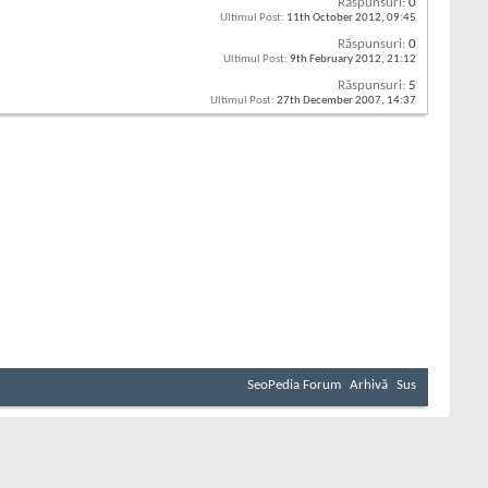
Răspunsuri:
0
Ultimul Post:
11th October 2012,
09:45
Răspunsuri:
0
Ultimul Post:
9th February 2012,
21:12
Răspunsuri:
5
Ultimul Post:
27th December 2007,
14:37
SeoPedia Forum
Arhivă
Sus