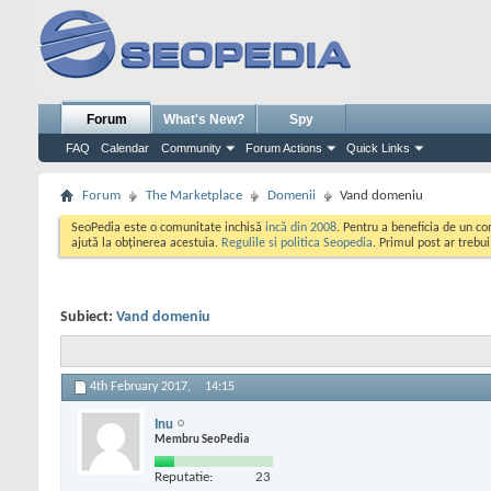
Forum
What's New?
Spy
FAQ
Calendar
Community
Forum Actions
Quick Links
Forum
The Marketplace
Domenii
Vand domeniu
SeoPedia este o comunitate inchisă
incă din 2008
. Pentru a beneficia de un c
ajută la obținerea acestuia.
Regulile si politica Seopedia
. Primul post ar trebu
Subiect:
Vand domeniu
4th February 2017,
14:15
Inu
Membru SeoPedia
Reputatie:
23