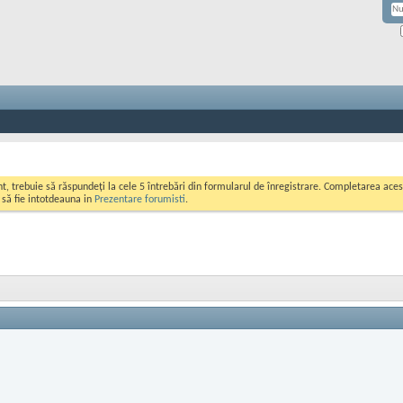
ont, trebuie să răspundeți la cele 5 întrebări din formularul de înregistrare. Completarea a
i să fie intotdeauna in
Prezentare forumisti
.