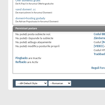
Ofer domeniu gratis
De N.Paul în forumul Oferte gratuite
vand domeni .cc
De mariuslmm în forumul Domenii
domeni+hosting godady
De Adrian Poputoaia în forumul Domenii
Permisiuni postare
Nu puteţi
posta subiecte noi.
Codul B
Nu puteţi
răspunde la subiecte
Zâmbet
Nu puteţi
adăuga ataşamente
Codul
[I
Nu puteţi
modifica posturile proprii
[VIDEO]
Codul H
Trackbac
Pingbacks
are
Inactiv
Refbacks
are
Activ
Reguli Fo