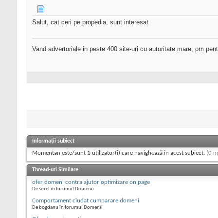
Salut, cat ceri pe propedia, sunt interesat
Vand advertoriale in peste 400 site-uri cu autoritate mare, pm pentr
Informații subiect
Momentan este/sunt 1 utilizator(i) care navighează în acest subiect.
(0 m
Thread-uri Similare
ofer domeni contra ajutor optimizare on page
De sorel în forumul Domenii
Comportament ciudat cumparare domeni
De bogdanu în forumul Domenii