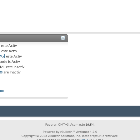
B
este
Activ
e
este
Activ
MG]
este
Activ
code is
Activ
TML este
Inactiv
ks
are
Inactiv
rum
Fus orar: GMT +3. Acum este
16:54
.
Powered by vBulletin™ Versiunea 4.2.0
Copyright © 2026 vBulletin Solutions, Inc. Toate drepturile rezervate.