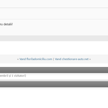
u detalii!
«
Vand floriladomiciliu.com
|
Vand chestionare-auto.net
»
embrii și 1 vizitatori)