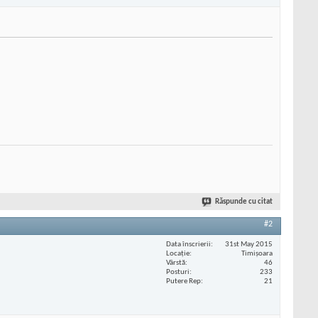
Răspunde cu citat
#2
Data înscrierii
31st May 2015
Locaţie
Timișoara
Vârstă
46
Posturi
233
Putere Rep
21