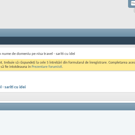
nume de domeniu pe nisa travel - sariti cu idei
ont, trebuie să răspundeți la cele 5 întrebări din formularul de înregistrare. Completarea a
i să fie intotdeauna in
Prezentare forumisti
.
 sariti cu idei