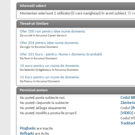
Informații subiect
Momentan este/sunt 1 utilizator(i) care navighează în acest subiect.
(0 m
Thread-uri Similare
Ofer 100 ron pentru idee nume domeniu
De vcristi în forumul Cereri Servicii
Ofer 20$ pentru idee nume domeniu
De rigor în forumul Domenii
Ofer 101 Euro - pentru: Nume + domeniu brandabil
De Tom în forumul Domenii
10 euro pentru un nume de domeniu
De Valentin Drăgănescu în forumul Domenii
15 Euro pentru un nume de domeniu
De Pancu în forumul Domenii
Permisiuni postare
Nu puteţi
posta subiecte noi.
Codul B
Nu puteţi
răspunde la subiecte
Zâmbet
Nu puteţi
adăuga ataşamente
Codul
[I
Nu puteţi
modifica posturile proprii
[VIDEO]
Codul H
Trackbac
Pingbacks
are
Inactiv
Refbacks
are
Activ