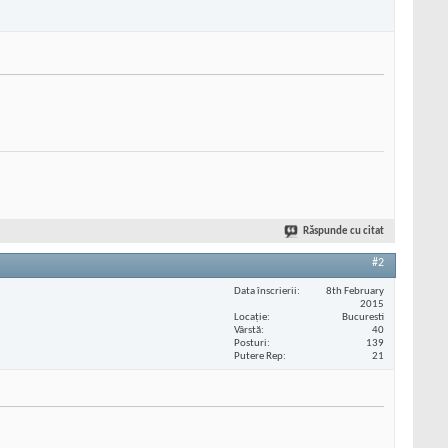
Răspunde cu citat
#2
Data înscrierii
8th February
2015
Locaţie
Bucuresti
Vârstă
40
Posturi
139
Putere Rep
21