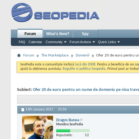
Forum
What's New?
Spy
FAQ
Calendar
Community
Forum Actions
Quick Links
Forum
The Marketplace
Domenii
Ofer 20 de euro pentru un 
SeoPedia este o comunitate inchisă
incă din 2008
. Pentru a beneficia de un c
ajută la obținerea acestuia.
Regulile si politica Seopedia
. Primul post ar trebu
Subiect:
Ofer 20 de euro pentru un nume de domeniu pe nisa travel -
13th January 2017,
21:54
Dragos Bunea
Membru SeoPedia
Reputatie:
52