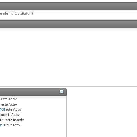
embrii și 1 vizitatori)
B
este
Activ
e
este
Activ
MG]
este
Activ
code is
Activ
TML este
Inactiv
ks
are
Inactiv