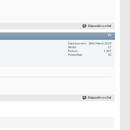
Răspunde cu citat
#3
Data înscrierii
28th March 2013
Vârstă
57
Posturi
1.307
Putere Rep
32
Răspunde cu citat