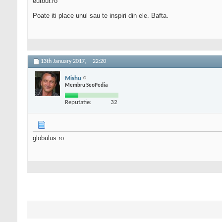
eutour.ro
Poate iti place unul sau te inspiri din ele. Bafta.
13th January 2017,
22:20
Mishu
Membru SeoPedia
Reputatie:
32
globulus.ro