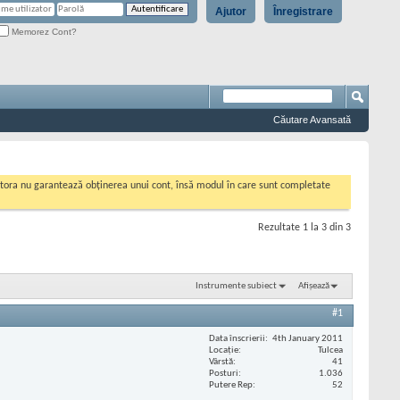
Ajutor
Înregistrare
Memorez Cont?
Căutare Avansată
cestora nu garantează obținerea unui cont, însă modul în care sunt completate
Rezultate 1 la 3 din 3
Instrumente subiect
Afișează
#1
Data înscrierii
4th January 2011
Locaţie
Tulcea
Vârstă
41
Posturi
1.036
Putere Rep
52