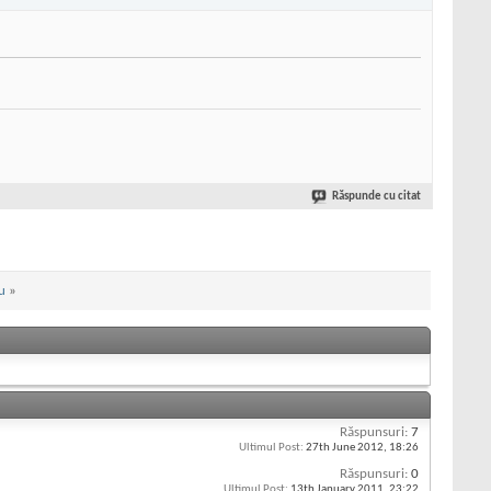
Răspunde cu citat
u
»
Răspunsuri:
7
Ultimul Post:
27th June 2012,
18:26
Răspunsuri:
0
Ultimul Post:
13th January 2011,
23:22