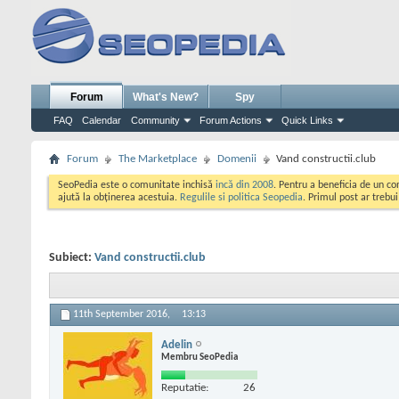
Forum
What's New?
Spy
FAQ
Calendar
Community
Forum Actions
Quick Links
Forum
The Marketplace
Domenii
Vand constructii.club
SeoPedia este o comunitate inchisă
incă din 2008
. Pentru a beneficia de un c
ajută la obținerea acestuia.
Regulile si politica Seopedia
. Primul post ar trebu
Subiect:
Vand constructii.club
11th September 2016,
13:13
Adelin
Membru SeoPedia
Reputatie:
26