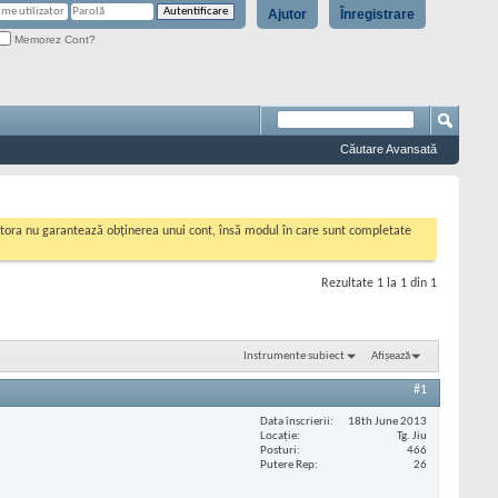
Ajutor
Înregistrare
Memorez Cont?
Căutare Avansată
cestora nu garantează obținerea unui cont, însă modul în care sunt completate
Rezultate 1 la 1 din 1
Instrumente subiect
Afișează
#1
Data înscrierii
18th June 2013
Locaţie
Tg. Jiu
Posturi
466
Putere Rep
26