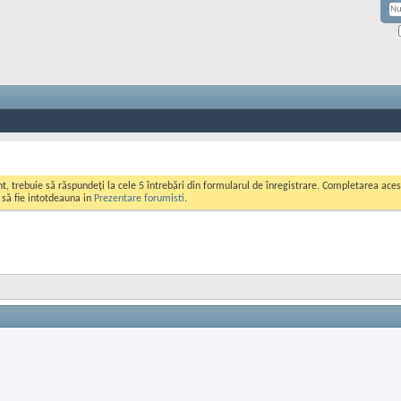
ont, trebuie să răspundeți la cele 5 întrebări din formularul de înregistrare. Completarea a
i să fie intotdeauna in
Prezentare forumisti
.