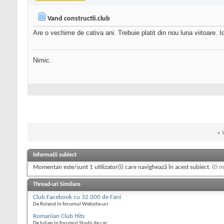
Vand constructii.club
Are o vechime de cativa ani. Trebuie platit din nou luna viitoare. 
Nimic.
«
Informații subiect
Momentan este/sunt 1 utilizator(i) care navighează în acest subiect.
(0 m
Thread-uri Similare
Club Facebook cu 32.000 de Fani
De Roland în forumul Website-uri
Romanian Club Hits
De Iulian în forumul Studii de caz