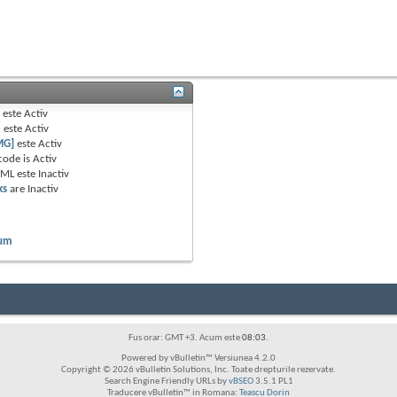
B
este
Activ
e
este
Activ
MG]
este
Activ
code is
Activ
TML este
Inactiv
ks
are
Inactiv
rum
Fus orar: GMT +3. Acum este
08:03
.
Powered by vBulletin™ Versiunea 4.2.0
Copyright © 2026 vBulletin Solutions, Inc. Toate drepturile rezervate.
Search Engine Friendly URLs by
vBSEO
3.5.1 PL1
Traducere vBulletin™ in Romana:
Teascu Dorin