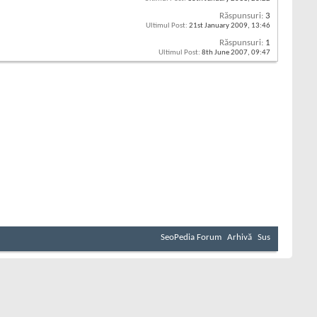
Răspunsuri:
3
Ultimul Post:
21st January 2009,
13:46
Răspunsuri:
1
Ultimul Post:
8th June 2007,
09:47
SeoPedia Forum
Arhivă
Sus