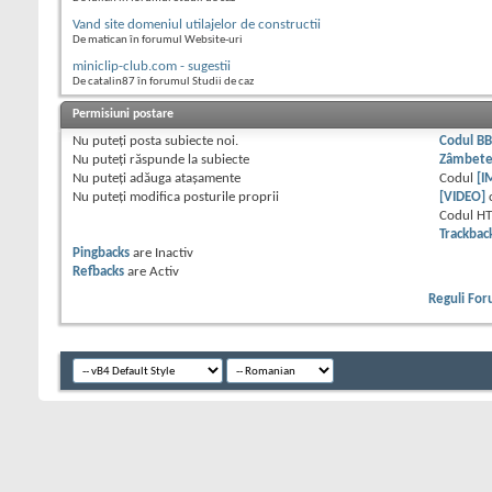
Vand site domeniul utilajelor de constructii
De matican în forumul Website-uri
miniclip-club.com - sugestii
De catalin87 în forumul Studii de caz
Permisiuni postare
Nu puteţi
posta subiecte noi.
Codul B
Nu puteţi
răspunde la subiecte
Zâmbet
Nu puteţi
adăuga ataşamente
Codul
[I
Nu puteţi
modifica posturile proprii
[VIDEO]
Codul H
Trackbac
Pingbacks
are
Inactiv
Refbacks
are
Activ
Reguli Fo