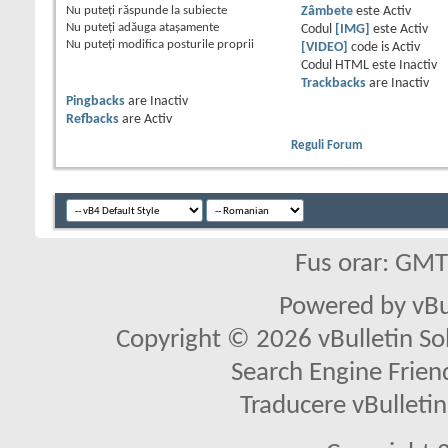
Nu puteţi
răspunde la subiecte
Zâmbete
este
Activ
Nu puteţi
adăuga ataşamente
Codul
[IMG]
este
Activ
Nu puteţi
modifica posturile proprii
[VIDEO]
code is
Activ
Codul HTML este
Inactiv
Trackbacks
are
Inactiv
Pingbacks
are
Inactiv
Refbacks
are
Activ
Reguli Forum
Fus orar: GM
Powered by vBu
Copyright © 2026 vBulletin Solu
Search Engine Frien
Traducere vBullet