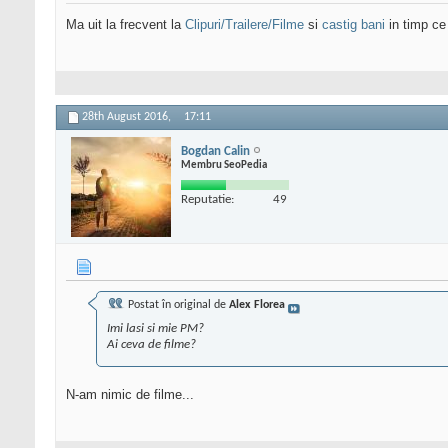
Ma uit la frecvent la
Clipuri/Trailere/Filme
si
castig bani
in timp c
28th August 2016,
17:11
Bogdan Calin
Membru SeoPedia
Reputatie:
49
Postat în original de
Alex Florea
Imi lasi si mie PM?
Ai ceva de filme?
N-am nimic de filme...