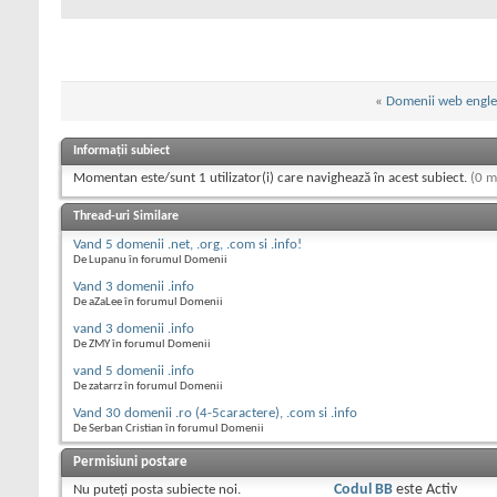
«
Domenii web engle
Informații subiect
Momentan este/sunt 1 utilizator(i) care navighează în acest subiect.
(0 m
Thread-uri Similare
Vand 5 domenii .net, .org, .com si .info!
De Lupanu în forumul Domenii
Vand 3 domenii .info
De aZaLee în forumul Domenii
vand 3 domenii .info
De ZMY în forumul Domenii
vand 5 domenii .info
De zatarrz în forumul Domenii
Vand 30 domenii .ro (4-5caractere), .com si .info
De Serban Cristian în forumul Domenii
Permisiuni postare
Nu puteţi
posta subiecte noi.
Codul BB
este
Activ