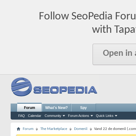
Follow SeoPedia For
with Tapa
Open in
Forum
What's New?
Spy
FAQ
Calendar
Community
Forum Actions
Quick Links
Forum
The Marketplace
Domenii
Vand 22 de domenii (.com, .