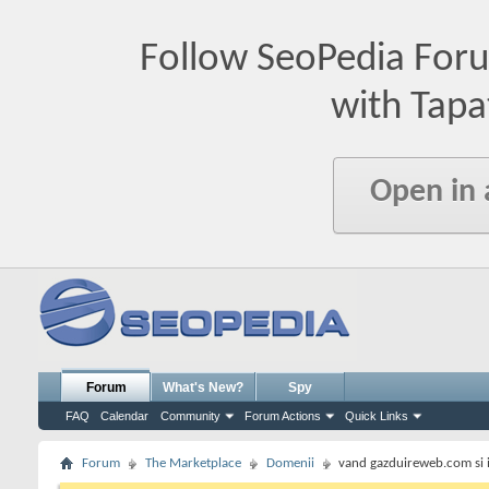
Follow SeoPedia For
with Tapa
Open in
Forum
What's New?
Spy
FAQ
Calendar
Community
Forum Actions
Quick Links
Forum
The Marketplace
Domenii
vand gazduireweb.com si i