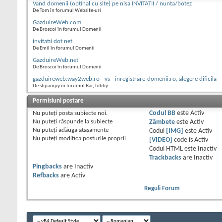
Vand domenii (optinal cu site) pe nisa INVITATII / nunta/botez
De Tom în forumul Website-uri
GazduireWeb.com
De Broscoi în forumul Domenii
invitatii dot net
De Emil în forumul Domenii
GazduireWeb.net
De Broscoi în forumul Domenii
gazduireweb.way2web.ro - vs - inregistrare-domenii.ro, alegere dificila
De shpampy în forumul Bar, lobby...
Permisiuni postare
Nu puteţi
posta subiecte noi.
Codul BB
este
Activ
Nu puteţi
răspunde la subiecte
Zâmbete
este
Activ
Nu puteţi
adăuga ataşamente
Codul
[IMG]
este
Activ
Nu puteţi
modifica posturile proprii
[VIDEO]
code is
Activ
Codul HTML este
Inactiv
Trackbacks
are
Inactiv
Pingbacks
are
Inactiv
Refbacks
are
Activ
Reguli Forum