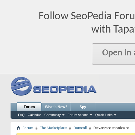
Follow SeoPedia For
with Tapa
Open in
Forum
What's New?
Spy
FAQ
Calendar
Community
Forum Actions
Quick Links
Forum
The Marketplace
Domenii
De vanzare eoradea.ro