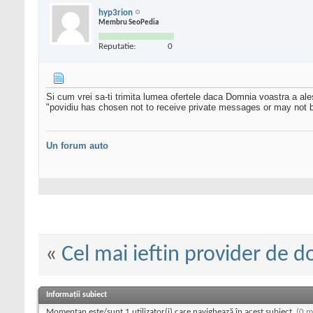
hyp3rion
Membru SeoPedia
Reputatie:
0
Si cum vrei sa-ti trimita lumea ofertele daca Domnia voastra a ale
"povidiu has chosen not to receive private messages or may not b
Un forum auto
«
Cel mai ieftin provider de d
Informații subiect
Momentan este/sunt 1 utilizator(i) care navighează în acest subiect.
(0 m