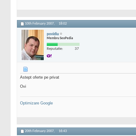
10th February 2007,
18:02
povidiu
Membru SeoPedia
Reputatie:
37
Astept oferte pe privat
Ovi
Optimizare Google
20th February 2007,
16:43