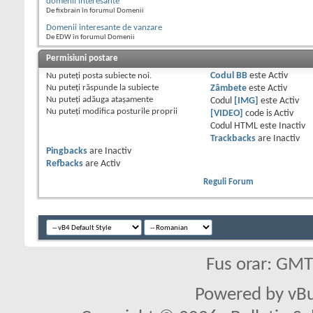
domenii interesante
De fixbrain în forumul Domenii
Domenii interesante de vanzare
De EDW în forumul Domenii
Permisiuni postare
Nu puteţi
posta subiecte noi.
Codul BB
este
Activ
Nu puteţi
răspunde la subiecte
Zâmbete
este
Activ
Nu puteţi
adăuga ataşamente
Codul
[IMG]
este
Activ
Nu puteţi
modifica posturile proprii
[VIDEO]
code is
Activ
Codul HTML este
Inactiv
Trackbacks
are
Inactiv
Pingbacks
are
Inactiv
Refbacks
are
Activ
Reguli Forum
Fus orar: GM
Powered by vBu