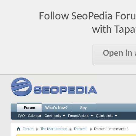
Follow SeoPedia For
with Tapa
Open in
Forum
What's New?
Spy
FAQ
Calendar
Community
Forum Actions
Quick Links
Forum
The Marketplace
Domenii
Domenii interesante !