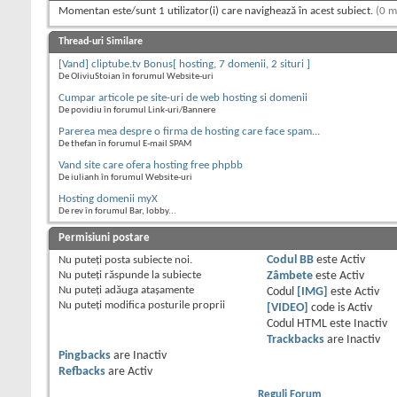
Momentan este/sunt 1 utilizator(i) care navighează în acest subiect.
(0 m
Thread-uri Similare
[Vand] cliptube.tv Bonus[ hosting, 7 domenii, 2 situri ]
De OliviuStoian în forumul Website-uri
Cumpar articole pe site-uri de web hosting si domenii
De povidiu în forumul Link-uri/Bannere
Parerea mea despre o firma de hosting care face spam...
De thefan în forumul E-mail SPAM
Vand site care ofera hosting free phpbb
De iulianh în forumul Website-uri
Hosting domenii myX
De rev în forumul Bar, lobby...
Permisiuni postare
Nu puteţi
posta subiecte noi.
Codul BB
este
Activ
Nu puteţi
răspunde la subiecte
Zâmbete
este
Activ
Nu puteţi
adăuga ataşamente
Codul
[IMG]
este
Activ
Nu puteţi
modifica posturile proprii
[VIDEO]
code is
Activ
Codul HTML este
Inactiv
Trackbacks
are
Inactiv
Pingbacks
are
Inactiv
Refbacks
are
Activ
Reguli Forum