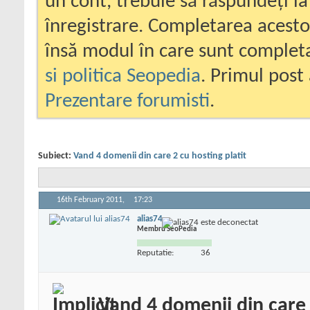
un cont, trebuie să răspundeți la
înregistrare. Completarea acesto
însă modul în care sunt completa
si politica Seopedia
. Primul post 
Prezentare forumisti
.
Subiect:
Vand 4 domenii din care 2 cu hosting platit
16th February 2011,
17:23
alias74
Membru SeoPedia
Reputatie:
36
Vand 4 domenii din care 