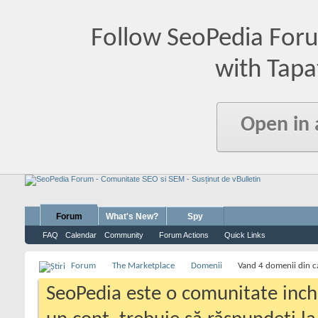
Follow SeoPedia For
with Tapa
Open in
Forum
What's New?
Spy
FAQ
Calendar
Community
Forum Actions
Quick Links
Forum
The Marketplace
Domenii
Vand 4 domenii din ca
SeoPedia este o comunitate inc