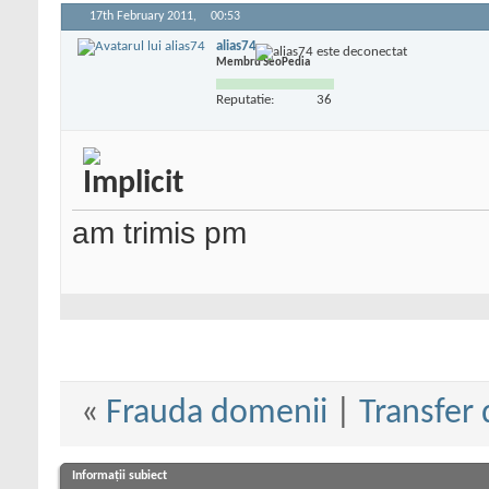
17th February 2011,
00:53
alias74
Membru SeoPedia
Reputatie:
36
am trimis pm
«
Frauda domenii
|
Transfer 
Informații subiect