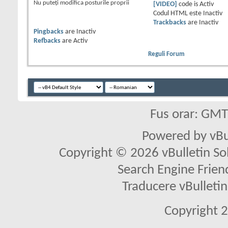
Nu puteţi
modifica posturile proprii
[VIDEO]
code is
Activ
Codul HTML este
Inactiv
Trackbacks
are
Inactiv
Pingbacks
are
Inactiv
Refbacks
are
Activ
Reguli Forum
Fus orar: GM
Powered by vBu
Copyright © 2026 vBulletin Solu
Search Engine Frien
Traducere vBullet
Copyright 