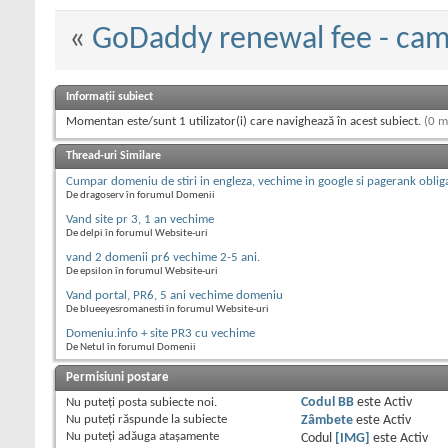
«
GoDaddy renewal fee - cam
Informații subiect
Momentan este/sunt 1 utilizator(i) care navighează în acest subiect.
(0 m
Thread-uri Similare
Cumpar domeniu de stiri in engleza, vechime in google si pagerank oblig
De dragoserv în forumul Domenii
Vand site pr 3, 1 an vechime
De delpi în forumul Website-uri
vand 2 domenii pr6 vechime 2-5 ani.
De epsilon în forumul Website-uri
Vand portal, PR6, 5 ani vechime domeniu
De blueeyesromanesti în forumul Website-uri
Domeniu.info + site PR3 cu vechime
De Netul în forumul Domenii
Permisiuni postare
Nu puteţi
posta subiecte noi.
Codul BB
este
Activ
Nu puteţi
răspunde la subiecte
Zâmbete
este
Activ
Nu puteţi
adăuga ataşamente
Codul
[IMG]
este
Activ