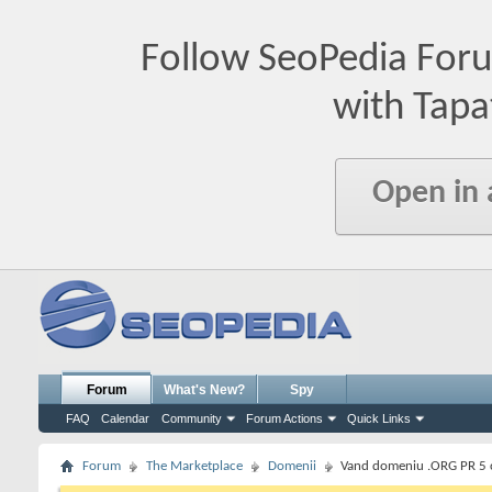
Follow SeoPedia For
with Tapa
Open in
Forum
What's New?
Spy
FAQ
Calendar
Community
Forum Actions
Quick Links
Forum
The Marketplace
Domenii
Vand domeniu .ORG PR 5 