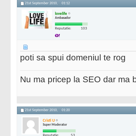
21st September 2010,
01:12
lovelife
Ambasador
Reputatie:
103
poti sa spui domeniul te rog
Nu ma pricep la SEO dar ma 
21st September 2010,
01:20
Cristi U
Super Moderator
Reputatie:
53