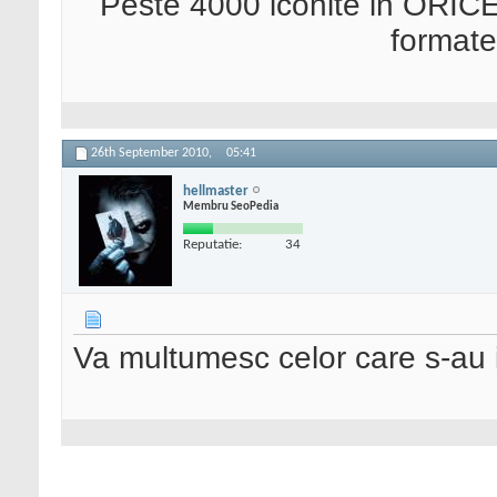
Peste 4000 iconite in ORICE
format
26th September 2010,
05:41
hellmaster
Membru SeoPedia
Reputatie:
34
Va multumesc celor care s-au 