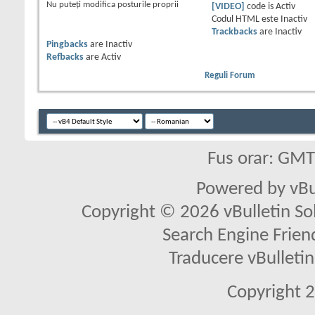
Nu puteţi
modifica posturile proprii
[VIDEO]
code is
Activ
Codul HTML este
Inactiv
Trackbacks
are
Inactiv
Pingbacks
are
Inactiv
Refbacks
are
Activ
Reguli Forum
Fus orar: GM
Powered by vBu
Copyright © 2026 vBulletin Solu
Search Engine Frien
Traducere vBullet
Copyright 