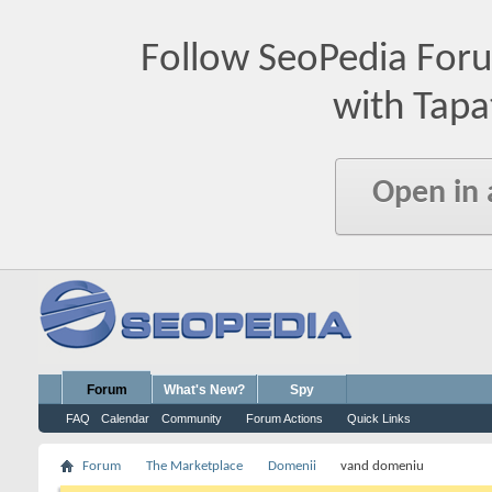
Follow SeoPedia For
with Tapa
Open in
Forum
What's New?
Spy
FAQ
Calendar
Community
Forum Actions
Quick Links
Forum
The Marketplace
Domenii
vand domeniu