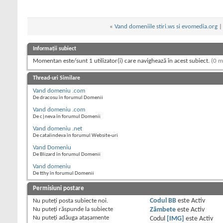
«
Vand domeniile stiri.ws si evomedia.org
Informații subiect
Momentan este/sunt 1 utilizator(i) care navighează în acest subiect.
(0 m
Thread-uri Similare
Vand domeniu .com
De dracosu în forumul Domenii
Vand domeniu .com
De c|neva în forumul Domenii
Vand domeniu .net
De catalindeva în forumul Website-uri
Vand Domeniu
De Blizard în forumul Domenii
Vand domeniu
De tthy în forumul Domenii
Permisiuni postare
Nu puteţi
posta subiecte noi.
Codul BB
este
Activ
Nu puteţi
răspunde la subiecte
Zâmbete
este
Activ
Nu puteţi
adăuga ataşamente
Codul
[IMG]
este
Activ