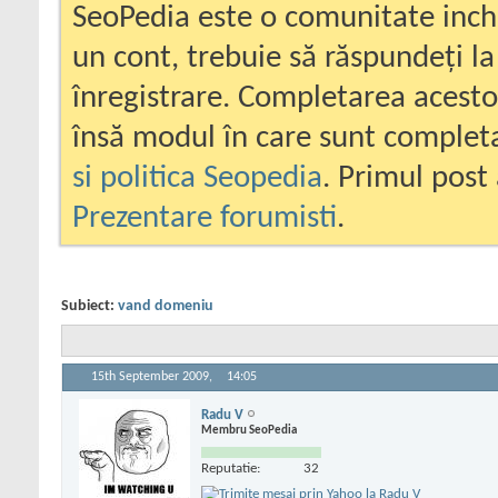
SeoPedia este o comunitate inc
un cont, trebuie să răspundeți la
înregistrare. Completarea acesto
însă modul în care sunt completa
si politica Seopedia
. Primul post 
Prezentare forumisti
.
Subiect:
vand domeniu
15th September 2009,
14:05
Radu V
Membru SeoPedia
Reputatie:
32