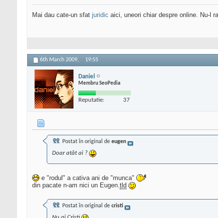
Mai dau cate-un sfat
juridic
aici, uneori chiar despre online. Nu-l ra
6th March 2009,
19:55
Daniel
Membru SeoPedia
Reputatie:
37
Postat în original de
eugen
Doar atât ai ?
e "rodul" a cativa ani de "munca"
din pacate n-am nici un Eugen.
tld
Postat în original de
cristi
Nu ai Cristi