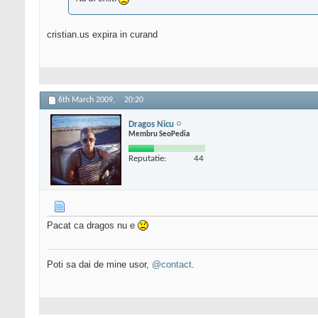
cristian.us expira in curand
6th March 2009,
20:20
Dragos Nicu
Membru SeoPedia
Reputatie:
44
Pacat ca dragos nu e
Poti sa dai de mine usor,
@contact
.