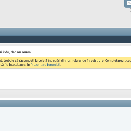
i.info, dar nu numai
ont, trebuie să răspundeți la cele 5 întrebări din formularul de înregistrare. Completarea a
i să fie intotdeauna in
Prezentare forumisti
.