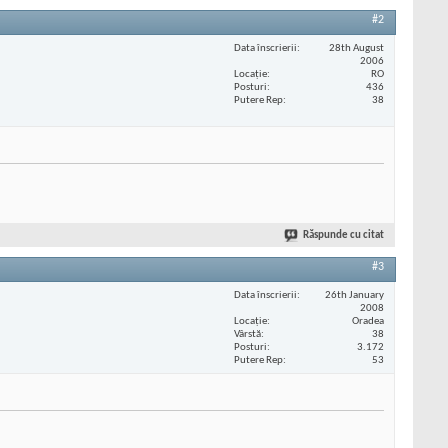
#2
Data înscrierii
28th August
2006
Locaţie
RO
Posturi
436
Putere Rep
38
Răspunde cu citat
#3
Data înscrierii
26th January
2008
Locaţie
Oradea
Vârstă
38
Posturi
3.172
Putere Rep
53