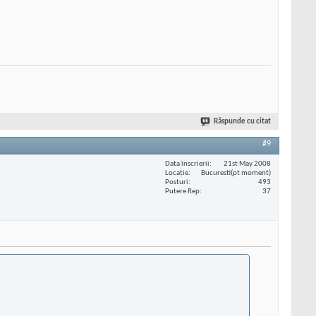
Răspunde cu citat
#9
Data înscrierii
21st May 2008
Locaţie
Bucuresti(pt moment)
Posturi
493
Putere Rep
37