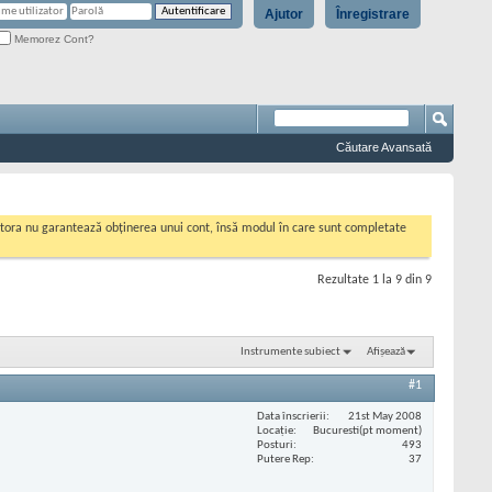
Ajutor
Înregistrare
Memorez Cont?
Căutare Avansată
cestora nu garantează obținerea unui cont, însă modul în care sunt completate
Rezultate 1 la 9 din 9
Instrumente subiect
Afișează
#1
Data înscrierii
21st May 2008
Locaţie
Bucuresti(pt moment)
Posturi
493
Putere Rep
37