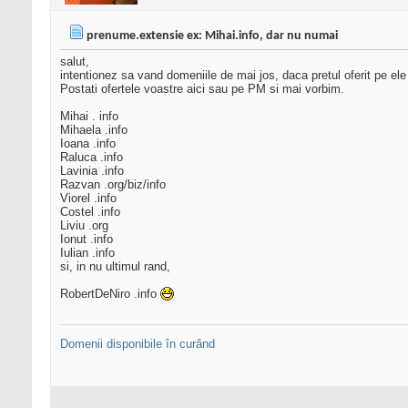
prenume.extensie ex: Mihai.info, dar nu numai
salut,
intentionez sa vand domeniile de mai jos, daca pretul oferit pe ele
Postati ofertele voastre aici sau pe PM si mai vorbim.
Mihai . info
Mihaela .info
Ioana .info
Raluca .info
Lavinia .info
Razvan .org/biz/info
Viorel .info
Costel .info
Liviu .org
Ionut .info
Iulian .info
si, in nu ultimul rand,
RobertDeNiro .info
Domenii disponibile în curând