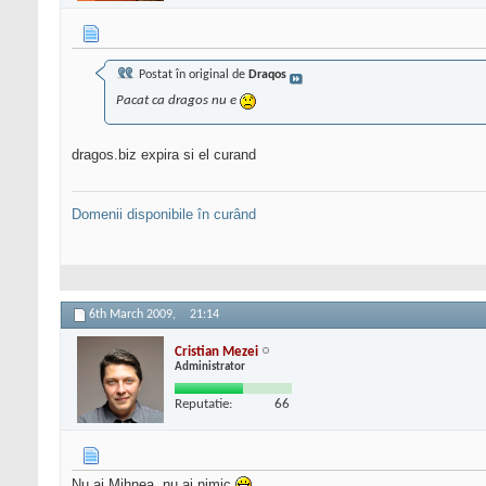
Postat în original de
Draqos
Pacat ca dragos nu e
dragos.biz expira si el curand
Domenii disponibile în curând
6th March 2009,
21:14
Cristian Mezei
Administrator
Reputatie:
66
Nu ai Mihnea, nu ai nimic