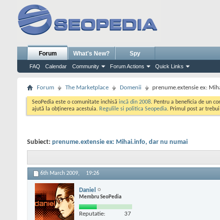
Forum
What's New?
Spy
FAQ
Calendar
Community
Forum Actions
Quick Links
Forum
The Marketplace
Domenii
prenume.extensie ex: Miha
SeoPedia este o comunitate inchisă
incă din 2008
. Pentru a beneficia de un c
ajută la obținerea acestuia.
Regulile si politica Seopedia
. Primul post ar trebu
Subiect:
prenume.extensie ex: Mihai.info, dar nu numai
6th March 2009,
19:26
Daniel
Membru SeoPedia
Reputatie:
37