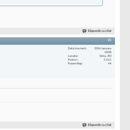
Răspunde cu citat
#5
Data înscrierii
20th January
2008
Locaţie
Sibiu, RO
Posturi
2.011
Putere Rep
44
Răspunde cu citat