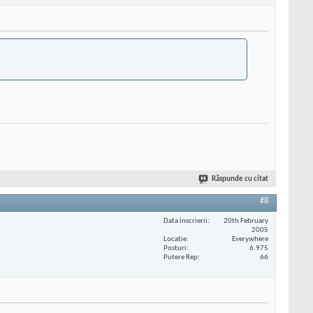
Răspunde cu citat
#8
Data înscrierii
20th February
2005
Locaţie
Everywhere
Posturi
6.975
Putere Rep
66