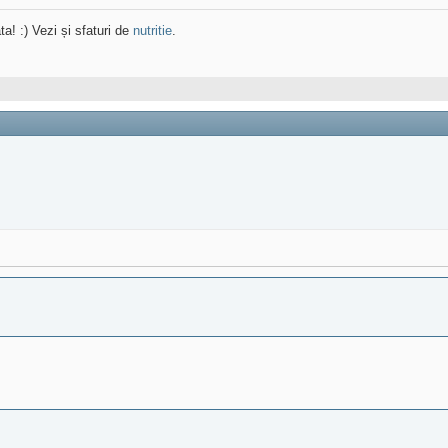
ta! :) Vezi și sfaturi de
nutritie
.