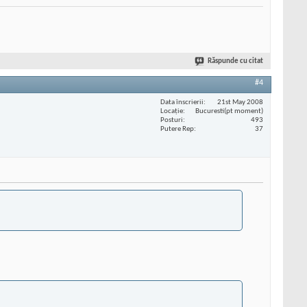
Răspunde cu citat
#4
Data înscrierii
21st May 2008
Locaţie
Bucuresti(pt moment)
Posturi
493
Putere Rep
37