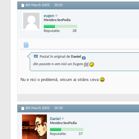
6th March 2009,
20:25
eugen
Membru SeoPedia
Reputatie:
38
Postat în original de
Daniel
din pacate n-am nici un Eugen.
tld
Nu e nici o problemă, oricum ai strâns ceva
6th March 2009,
20:30
Daniel
Membru SeoPedia
Reputatie:
37