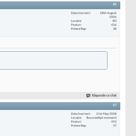
#6
Data înscrierii
28th August
2006
Locaţie
RO
Posturi
436
Putere Rep
38
Răspunde cu citat
#7
Data înscrierii
21st May 2008
Locaţie
Bucuresti(pt moment)
Posturi
493
Putere Rep
37