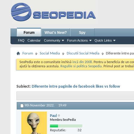
Forum
What's New?
Spy
FAQ
Calendar
Community
Forum Actions
Quick Links
Forum
Social Media
Discutii Social Media
Diferente intre pa
SeoPedia este o comunitate inchisă
incă din 2008
. Pentru a beneficia de un c
ajută la obținerea acestuia.
Regulile si politica Seopedia
. Primul post ar trebu
Subiect:
Diferente intre paginile de facebook likes vs follow
9th November 2022,
19:49
Paul
Membru SeoPedia
Reputatie:
32