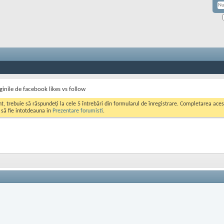
ginile de facebook likes vs follow
ont, trebuie să răspundeți la cele 5 întrebări din formularul de înregistrare. Completarea a
i să fie intotdeauna in
Prezentare forumisti
.