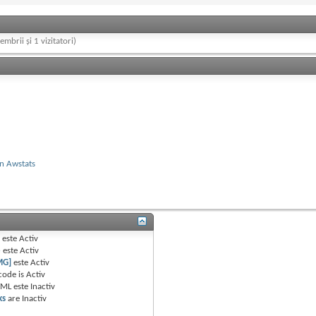
embrii și 1 vizitatori)
in Awstats
B
este
Activ
e
este
Activ
MG]
este
Activ
code is
Activ
TML este
Inactiv
ks
are
Inactiv