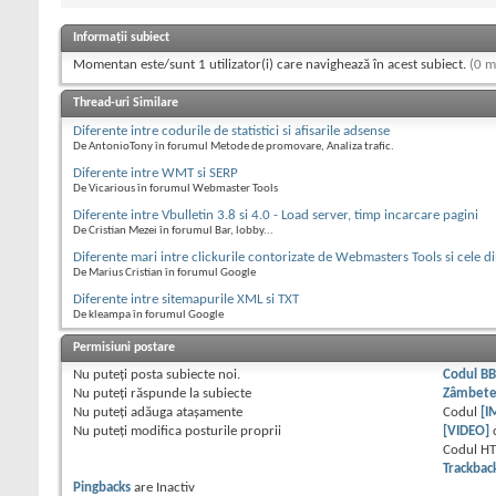
Informații subiect
Momentan este/sunt 1 utilizator(i) care navighează în acest subiect.
(0 m
Thread-uri Similare
Diferente intre codurile de statistici si afisarile adsense
De AntonioTony în forumul Metode de promovare, Analiza trafic.
Diferente intre WMT si SERP
De Vicarious în forumul Webmaster Tools
Diferente intre Vbulletin 3.8 si 4.0 - Load server, timp incarcare pagini
De Cristian Mezei în forumul Bar, lobby...
Diferente mari intre clickurile contorizate de Webmasters Tools si cele d
De Marius Cristian în forumul Google
Diferente intre sitemapurile XML si TXT
De kleampa în forumul Google
Permisiuni postare
Nu puteţi
posta subiecte noi.
Codul B
Nu puteţi
răspunde la subiecte
Zâmbet
Nu puteţi
adăuga ataşamente
Codul
[I
Nu puteţi
modifica posturile proprii
[VIDEO]
Codul H
Trackbac
Pingbacks
are
Inactiv