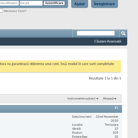
Ajutor
Înregistrare
Memorez Cont?
Căutare Avansată
cestora nu garantează obținerea unui cont, însă modul în care sunt completate
Rezultate 1 la 1 din 1
Instrumente subiect
Afișează
#1
Data înscrierii
22nd November
2010
Locaţie
Timisoara
Vârstă
37
Posturi
509
Putere Rep
32