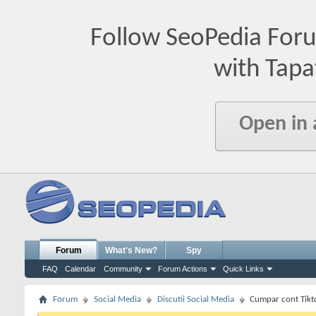
Follow SeoPedia For
with Tapa
Open in
Forum
What's New?
Spy
FAQ
Calendar
Community
Forum Actions
Quick Links
Forum
Social Media
Discutii Social Media
Cumpar cont Tikt