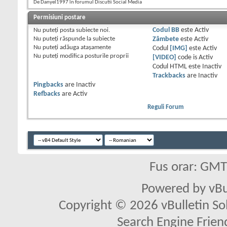
De Danyel1997 în forumul Discutii Social Media
Permisiuni postare
Nu puteţi
posta subiecte noi.
Codul BB
este
Activ
Nu puteţi
răspunde la subiecte
Zâmbete
este
Activ
Nu puteţi
adăuga ataşamente
Codul
[IMG]
este
Activ
Nu puteţi
modifica posturile proprii
[VIDEO]
code is
Activ
Codul HTML este
Inactiv
Trackbacks
are
Inactiv
Pingbacks
are
Inactiv
Refbacks
are
Activ
Reguli Forum
Fus orar: GM
Powered by vBu
Copyright © 2026 vBulletin Solu
Search Engine Frien