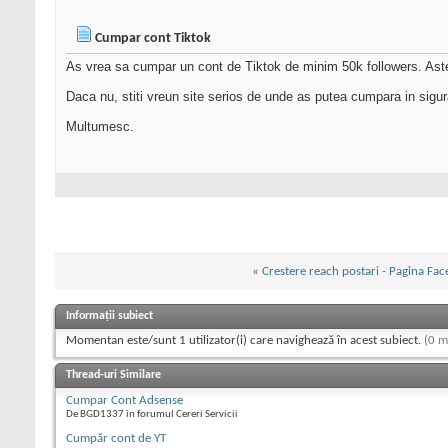
Cumpar cont Tiktok
As vrea sa cumpar un cont de Tiktok de minim 50k followers. Astep
Daca nu, stiti vreun site serios de unde as putea cumpara in sigu
Multumesc.
«
Crestere reach postari - Pagina Fa
Informații subiect
Momentan este/sunt 1 utilizator(i) care navighează în acest subiect.
(0 m
Thread-uri Similare
Cumpar Cont Adsense
De BGD1337 în forumul Cereri Servicii
Cumpăr cont de YT