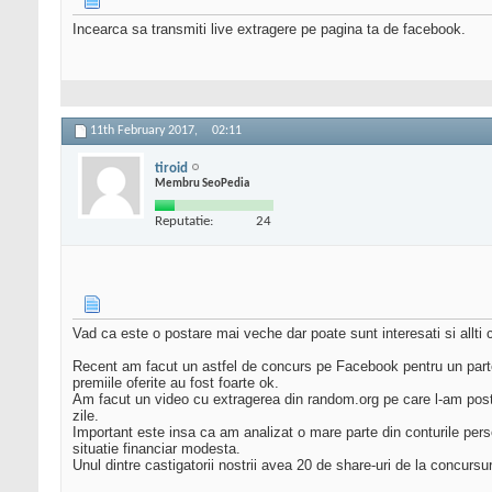
Incearca sa transmiti live extragere pe pagina ta de facebook.
11th February 2017,
02:11
tiroid
Membru SeoPedia
Reputatie:
24
Vad ca este o postare mai veche dar poate sunt interesati si allti
Recent am facut un astfel de concurs pe Facebook pentru un partener
premiile oferite au fost foarte ok.
Am facut un video cu extragerea din random.org pe care l-am postat 
zile.
Important este insa ca am analizat o mare parte din conturile pers
situatie financiar modesta.
Unul dintre castigatorii nostrii avea 20 de share-uri de la concursur