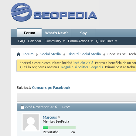
Forum
What's New?
Spy
FAQ
Calendar
Community
Forum Actions
Quick Links
Forum
Social Media
Discutii Social Media
Concurs pe Face
SeoPedia este o comunitate inchisă
incă din 2008
. Pentru a beneficia de un c
ajută la obținerea acestuia.
Regulile si politica Seopedia
. Primul post ar trebu
Subiect:
Concurs pe Facebook
22nd November 2016,
14:59
Marcous
Membru SeoPedia
Reputatie:
24