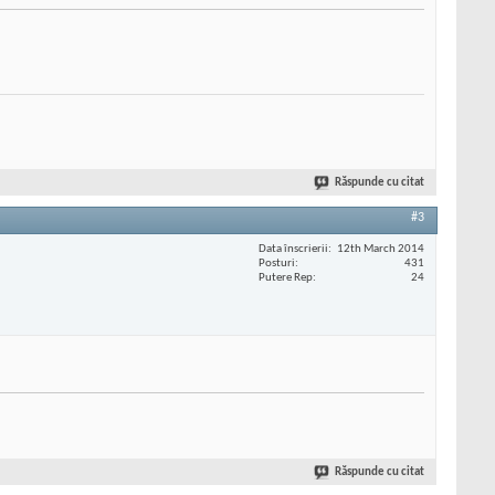
Răspunde cu citat
#3
Data înscrierii
12th March 2014
Posturi
431
Putere Rep
24
Răspunde cu citat