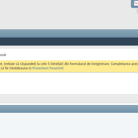
book
ont, trebuie să răspundeți la cele 5 întrebări din formularul de înregistrare. Completarea a
i să fie intotdeauna in
Prezentare forumisti
.