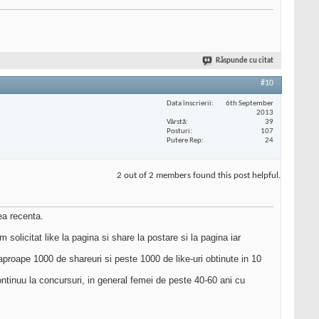
Răspunde cu citat
#10
Data înscrierii
6th September
2013
Vârstă
39
Posturi
107
Putere Rep
24
2 out of 2 members found this post helpful.
ea recenta.
olicitat like la pagina si share la postare si la pagina iar
aproape 1000 de shareuri si peste 1000 de like-uri obtinute in 10
ontinuu la concursuri, in general femei de peste 40-60 ani cu