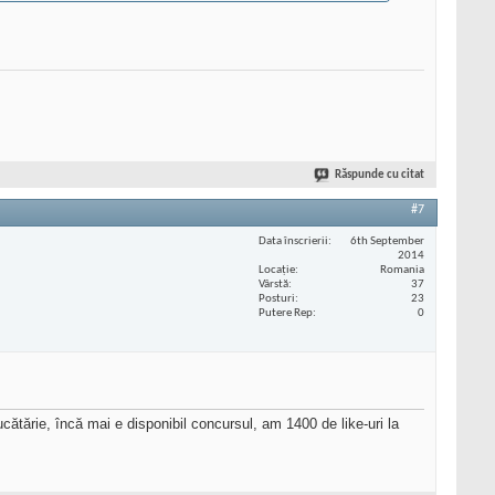
Răspunde cu citat
#7
Data înscrierii
6th September
2014
Locaţie
Romania
Vârstă
37
Posturi
23
Putere Rep
0
cătărie, încă mai e disponibil concursul, am 1400 de like-uri la