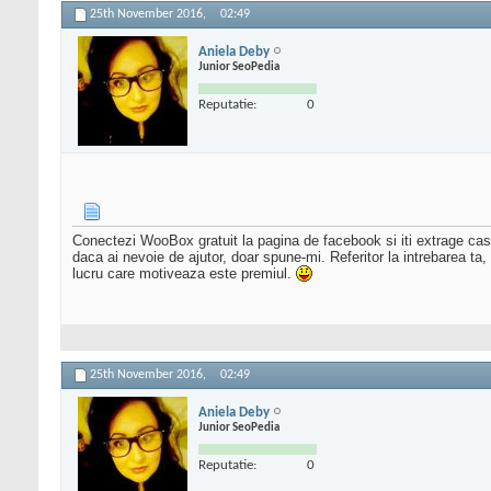
25th November 2016,
02:49
Aniela Deby
Junior SeoPedia
Reputatie:
0
Conectezi WooBox gratuit la pagina de facebook si iti extrage cast
daca ai nevoie de ajutor, doar spune-mi. Referitor la intrebarea ta,
lucru care motiveaza este premiul.
25th November 2016,
02:49
Aniela Deby
Junior SeoPedia
Reputatie:
0