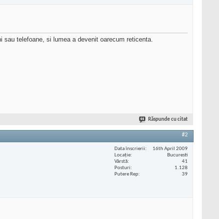
i sau telefoane, si lumea a devenit oarecum reticenta.
Răspunde cu citat
#2
Data înscrierii
16th April 2009
Locaţie
Bucuresti
Vârstă
41
Posturi
1.128
Putere Rep
39