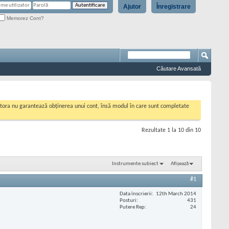
Ajutor
Înregistrare
Memorez Cont?
Căutare Avansată
cestora nu garantează obținerea unui cont, însă modul în care sunt completate
Rezultate 1 la 10 din 10
Instrumente subiect
Afișează
#1
Data înscrierii
12th March 2014
Posturi
431
Putere Rep
24