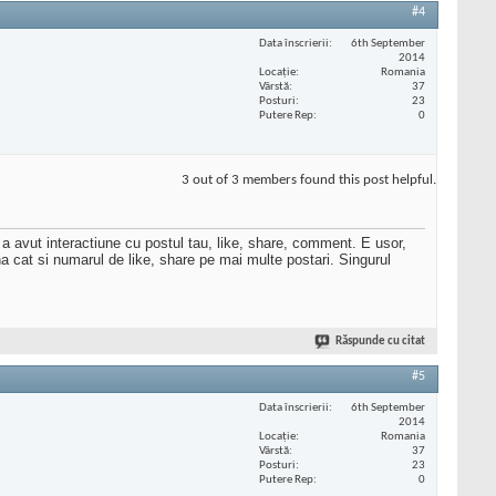
#4
Data înscrierii
6th September
2014
Locaţie
Romania
Vârstă
37
Posturi
23
Putere Rep
0
3 out of 3 members found this post helpful.
 a avut interactiune cu postul tau, like, share, comment. E usor,
ina cat si numarul de like, share pe mai multe postari. Singurul
Răspunde cu citat
#5
Data înscrierii
6th September
2014
Locaţie
Romania
Vârstă
37
Posturi
23
Putere Rep
0