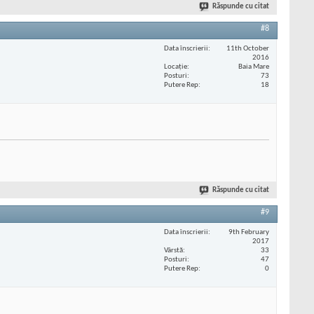
Răspunde cu citat
#8
Data înscrierii
11th October
2016
Locaţie
Baia Mare
Posturi
73
Putere Rep
18
Răspunde cu citat
#9
Data înscrierii
9th February
2017
Vârstă
33
Posturi
47
Putere Rep
0