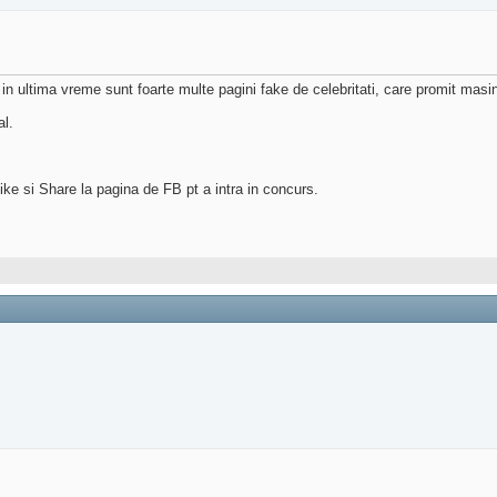
n ultima vreme sunt foarte multe pagini fake de celebritati, care promit masin
al.
ke si Share la pagina de FB pt a intra in concurs.