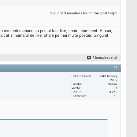
3 out of 3 members found this post helpful.
 a avut interactiune cu postul tau, like, share, comment. E usor,
ina cat si numarul de like, share pe mai multe postari. Singurul
Răspunde cu citat
#6
Data înscrierii
26th January
2009
Locaţie
Brasov
Vârstă
34
Posturi
3.260
Putere Rep
43