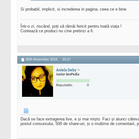
Si probabil, implicit, si increderea in pagina, ceea ce e bine.
Într-o zi, riscând, poți să rămâi fericit pentru toată viața !
Contează ce produci nu cine pretinzi a fi.
30th November 2016,
03:27
Aniela Deby
Junior SeoPedia
Reputatie:
0
Dacă se face extragerea live, e și mai mișto. Faci și atunci câteva
postul consursului, 500 de share-uri, și o mulțime de comentarii, p