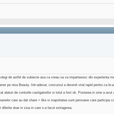
 colegi de astfel de subiecte asa ca vreau sa va impartasesc din experienta m
 pe nisa Beauty. Intr-adevar, concursul a devenit viral rapid pentru ca le-am s
alaturi de conturile castigatorilor si totul a fost ok. Postarea in sine a avut 
oanelor care au dat share + like si majoritatea sunt persoane care participa c
i diferite doar in ziua in care s-a facut extragerea.