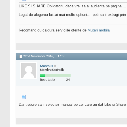
LIKE SI SHARE Obligatoriu daca vrei sa ai audienta pe pagina....
Legat de alegerea lui..ai mai multe optiuni.... poti sa ii extragi prin
Recomand cu caldura serviciile oferite de
Mutari mobila
22nd November 2016,
17:53
Marcous
Membru SeoPedia
Reputatie:
24
Dar trebuie sa ii selectez manual pe cei care au dat Like si Share 