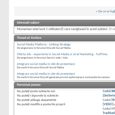
«
De ce se îng
Informații subiect
Momentan este/sunt 1 utilizator(i) care navighează în acest subiect.
(0 m
Thread-uri Similare
Social Media Platform - Linking Strategy
De sergiuliano în forumul Discutii Social Media
Oferta Job - experienta in Social Media si viral Marketing - FullTime
De sergiuliano în forumul Servicii web / Jobs
Integrare social media in site de prezentare
De marti în forumul Discutii Social Media
Integrare social media in site de prezentare
De marti în forumul Discutii generale privind optimizarea si motoarele de cautare
Permisiuni postare
Nu puteţi
posta subiecte noi.
Codul B
Nu puteţi
răspunde la subiecte
Zâmbet
Nu puteţi
adăuga ataşamente
Codul
[I
Nu puteţi
modifica posturile proprii
[VIDEO]
Codul H
Trackbac