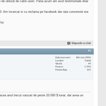
i de utilizat de catre useri. Pana acum am avut testimoniale doar
$30. Am incercat si cu reclama pe facebook dar rata conversiei era
lui.
Răspunde cu citat
#3
Data înscrierii
8th July 2006
Locaţie
Galati
Vârstă
49
Posturi
5.993
Putere Rep
103
 facea anul trecut vanzari de peste 20.000 $ lunar, dar avea un