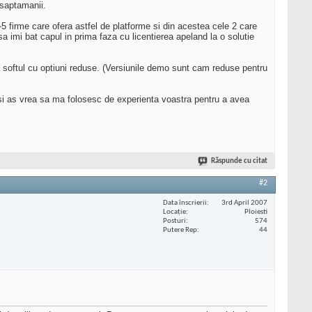
 saptamanii.
-5 firme care ofera astfel de platforme si din acestea cele 2 care
a imi bat capul in prima faza cu licentierea apeland la o solutie
sta softul cu optiuni reduse. (Versiunile demo sunt cam reduse pentru
a si as vrea sa ma folosesc de experienta voastra pentru a avea
Răspunde cu citat
#2
Data înscrierii
3rd April 2007
Locaţie
Ploiesti
Posturi
574
Putere Rep
44