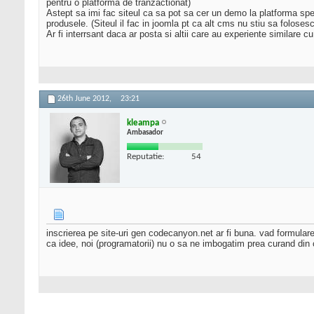
pentru o platforma de tranzactionat)
Astept sa imi fac siteul ca sa pot sa cer un demo la platforma spe
produsele. (Siteul il fac in joomla pt ca alt cms nu stiu sa folosesc 
Ar fi interrsant daca ar posta si altii care au experiente similare
26th June 2012,
23:21
kleampa
Ambasador
Reputatie:
54
inscrierea pe site-uri gen codecanyon.net ar fi buna. vad formula
ca idee, noi (programatorii) nu o sa ne imbogatim prea curand din 