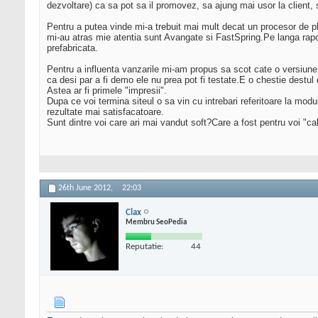
dezvoltare) ca sa pot sa il promovez, sa ajung mai usor la client, 
Pentru a putea vinde mi-a trebuit mai mult decat un procesor de pla
mi-au atras mie atentia sunt Avangate si FastSpring.Pe langa rapoar
prefabricata.
Pentru a influenta vanzarile mi-am propus sa scot cate o versiune L
ca desi par a fi demo ele nu prea pot fi testate.E o chestie destul 
Astea ar fi primele "impresii".
Dupa ce voi termina siteul o sa vin cu intrebari referitoare la mo
rezultate mai satisfacatoare.
Sunt dintre voi care ari mai vandut soft?Care a fost pentru voi "cal
26th June 2012,
22:03
Clax
Membru SeoPedia
Reputatie:
44