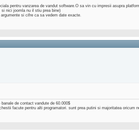
ciala pentru vanzarea de vandut software.O sa vin cu impresii asupra platformei
si nici joomla nu il stiu prea bine)
 cu argumente si cifre ca sa vedem date exacte.
re banale de contact vandute de 60.000$
chestii facute pentru alti programatori. sunt prea putini si majoritatea oricum