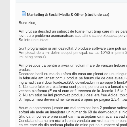
Marketing & Social Media & Other (studiu de caz)
Buna ziua,
Am vrut sa deschid un subiect de foarte mult timp care mi se pare 
lovit cu o problema asemanatoare sau altii o sa se izbeasca pe vii
Sa intru in subiect.
Sunt programator si am dezvoltat 3 produse software care poti sa f
Am plecat de a imi definii scopul principal: sa fac 10^6$ in primii
imi ating scopul)
Am presupus ca pentru a avea un volum mare de vanzari trebuie sa a
produs.
Deoarece banii nu ma dau afara din casa am plecat de unu singur la
In februarie am lansat primul produs pe forumurile de care aveau le
ingramadit sa il downloadeze.(200 downloaduri in aproape 5 luni).A
1. Cei care folosesc platforma sunt putini, pentru ca s-a lansat o
vechea platforma.(E ca si cum ar fi trecerea de la Joomla 1.5 la 
2. Nu am stiut sa imi promovez produsul desi era free.Adica, topicu
3. Topicul meu devenind neinteresant a ajuns pe pagina 2,3,4...pagin
Acum o saptamana jumate am mai terminat inca 2 produse software.P
softuri ale mele au inregistra un numar de 68 de downloaduri si nic
Stiu ca timpul este prea scurt dar ma asteptam ca macar sa vad s
Constatand ca nu am nici o licenta vanduta am vrut sa imi imbunat
ca cei care vin din reclama platita de mine pot sa cumpere si prod