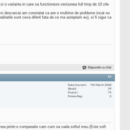
 si o varianta in care sa functioneze versiunea full timp de 10 zile
si descarcat am constatat ca are o multime de probleme incat nu
alitatile sunt ceva diferit fata de ce ma asteptam eu), si fi sigur ca
Răspunde cu citat
#4
Data înscrierii
7th March 2008
Vârstă
39
Posturi
74
Putere Rep
0
lumea printr-o comparatie cam cum sa vada softul meu.(Este soft