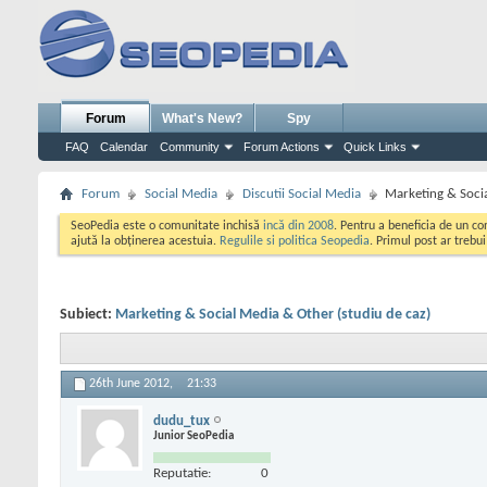
Forum
What's New?
Spy
FAQ
Calendar
Community
Forum Actions
Quick Links
Forum
Social Media
Discutii Social Media
Marketing & Socia
SeoPedia este o comunitate inchisă
incă din 2008
. Pentru a beneficia de un c
ajută la obținerea acestuia.
Regulile si politica Seopedia
. Primul post ar trebu
Subiect:
Marketing & Social Media & Other (studiu de caz)
26th June 2012,
21:33
dudu_tux
Junior SeoPedia
Reputatie:
0