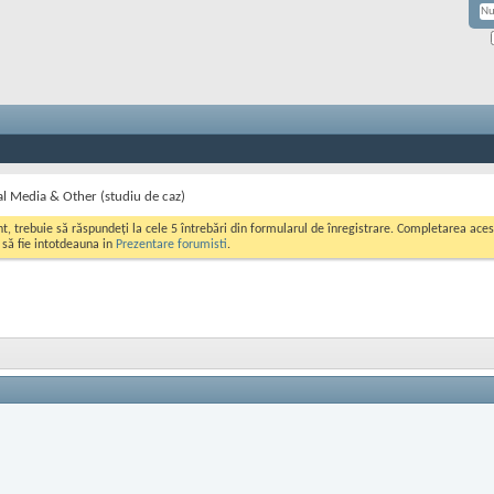
l Media & Other (studiu de caz)
ont, trebuie să răspundeți la cele 5 întrebări din formularul de înregistrare. Completarea a
i să fie intotdeauna in
Prezentare forumisti
.