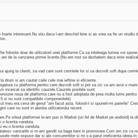
foarte interesant.Nu stiu daca l-am deschid bine si as vrea sa fie un studiu 
tor..
ie folosite doar de utilizatorii unei platforme.Ca sa inteleaga lumea voi spun
 3 ani de la vanzarea primei licente.(Nu are rost sa dezbatem daca este realiza
jung la clienti, sa vad care sunt cerintele lor si sa dezvolt soft dupa cerinte
 drum si am cautat caile cele mai ieftine si eficiente.
gatura cu platforma pentru care dezvolt soft si pot sa zic ca am avut o mare de
m incercat sa identific cauzele.Cauzele posibile sunt:
 versiune noua de platforma care nu a fost adoptata de prea multa lume pentru 
2.5 si nu sunt compatibile componentele)
l meu era ceva de genul "am facut asta, folositi-l si spuneti-mi parerile".Cred
i care nu sunt in atentia utilizatorului recent.
e siteul platformei le-am pus in Market (un fel de Market pe android) la dive
i o licenta vanduta.
i eu o licenta vanduta.
atesc vanzarile si m-am gandit sa baga bani in promovare.Cum am zis ca nu ar
usele mele expuse dar si ale concurentilor si mi s-a parut ineficienta ideea.In