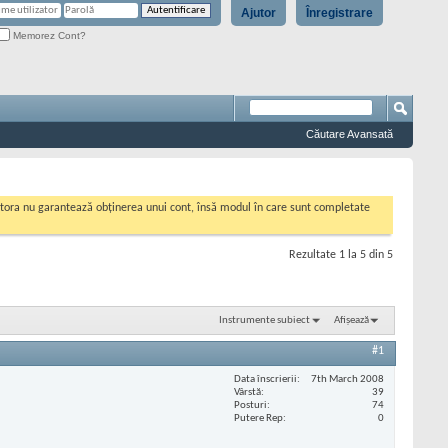
Ajutor
Înregistrare
Memorez Cont?
Căutare Avansată
cestora nu garantează obținerea unui cont, însă modul în care sunt completate
Rezultate 1 la 5 din 5
Instrumente subiect
Afișează
#1
Data înscrierii
7th March 2008
Vârstă
39
Posturi
74
Putere Rep
0