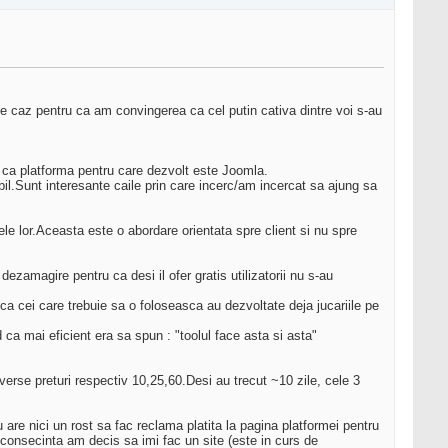
de caz pentru ca am convingerea ca cel putin cativa dintre voi s-au
e ca platforma pentru care dezvolt este Joomla.
bil.Sunt interesante caile prin care incerc/am incercat sa ajung sa
le lor.Aceasta este o abordare orientata spre client si nu spre
zamagire pentru ca desi il ofer gratis utilizatorii nu s-au
ca cei care trebuie sa o foloseasca au dezvoltate deja jucariile pe
 ca mai eficient era sa spun : "toolul face asta si asta"
rse preturi respectiv 10,25,60.Desi au trecut ~10 zile, cele 3
e nici un rost sa fac reclama platita la pagina platformei pentru
 consecinta am decis sa imi fac un site (este in curs de