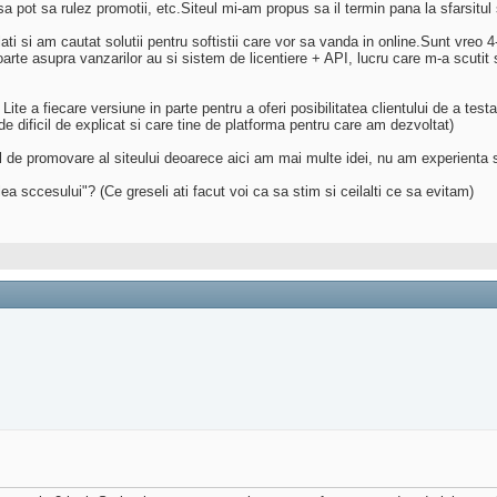
sa pot sa rulez promotii, etc.Siteul mi-am propus sa il termin pana la sfarsitul
ti si am cautat solutii pentru softistii care vor sa vanda in online.Sunt vreo 4
te asupra vanzarilor au si sistem de licentiere + API, lucru care m-a scutit s
ite a fiecare versiune in parte pentru a oferi posibilitatea clientului de a te
de dificil de explicat si care tine de platforma pentru care am dezvoltat)
dul de promovare al siteului deoarece aici am mai multe idei, nu am experient
ea sccesului"? (Ce greseli ati facut voi ca sa stim si ceilalti ce sa evitam)