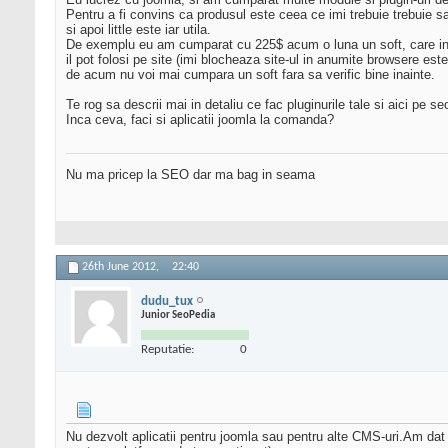
Pentru a fi convins ca produsul este ceea ce imi trebuie trebuie sa 
si apoi little este iar utila.
De exemplu eu am cumparat cu 225$ acum o luna un soft, care in 
il pot folosi pe site (imi blocheaza site-ul in anumite browsere este
de acum nu voi mai cumpara un soft fara sa verific bine inainte.
Te rog sa descrii mai in detaliu ce fac pluginurile tale si aici pe 
Inca ceva, faci si aplicatii joomla la comanda?
Nu ma pricep la SEO dar ma bag in seama
26th June 2012,
22:40
dudu_tux
Junior SeoPedia
Reputatie:
0
Nu dezvolt aplicatii pentru joomla sau pentru alte CMS-uri.Am dat