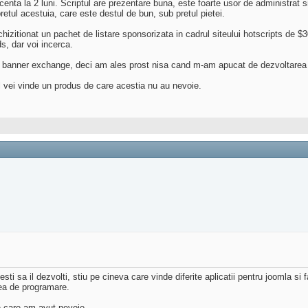
ta la 2 luni. Scriptul are prezentare buna, este foarte usor de administrat s
 pretul acestuia, care este destul de bun, sub pretul pietei.
chizitionat un pachet de listare sponsorizata in cadrul siteului hotscripts de 
s, dar voi incerca.
e banner exchange, deci am ales prost nisa cand m-am apucat de dezvoltarea 
el vei vinde un produs de care acestia nu au nevoie.
ti sa il dezvolti, stiu pe cineva care vinde diferite aplicatii pentru joomla si
ea de programare.
e care am avut nevoie.