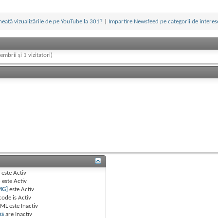
heață vizualizările de pe YouTube la 301?
|
Impartire Newsfeed pe categorii de intere
embrii și 1 vizitatori)
B
este
Activ
e
este
Activ
MG]
este
Activ
code is
Activ
TML este
Inactiv
ks
are
Inactiv