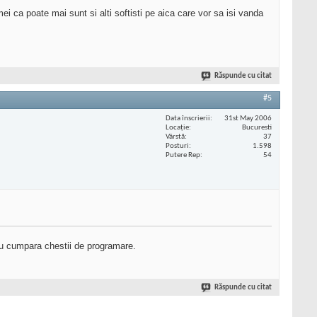
 ca poate mai sunt si alti softisti pe aica care vor sa isi vanda
Răspunde cu citat
#5
Data înscrierii
31st May 2006
Locaţie
Bucuresti
Vârstă
37
Posturi
1.598
Putere Rep
54
 nu cumpara chestii de programare.
Răspunde cu citat