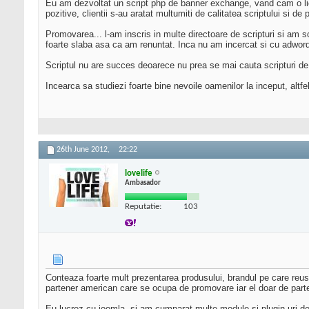
Eu am dezvoltat un script php de banner exchange, vand cam o licen
pozitive, clientii s-au aratat multumiti de calitatea scriptului si de
Promovarea... l-am inscris in multe directoare de scripturi si am s
foarte slaba asa ca am renuntat. Inca nu am incercat si cu adword
Scriptul nu are succes deoarece nu prea se mai cauta scripturi d
Incearca sa studiezi foarte bine nevoile oamenilor la inceput, altf
26th June 2012,
22:22
lovelife
Ambasador
Reputatie:
103
Conteaza foarte mult prezentarea produsului, brandul pe care reuses
partener american care se ocupa de promovare iar el doar de part
Eu lucrez cu joomla, si am cumparat multe module si plugin-uri d