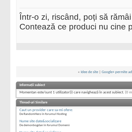
Într-o zi, riscând, poți să rămâi
Contează ce produci nu cine pre
«
Idee de site
|
Google+ permite ad
Informații subiect
Momentan este/sunt 1 utilizator(i) care navighează în acest subiect.
(0 m
Thread-uri Similare
Caut un provider care sa-mi ofere:
De RandomHero în forumul Hosting
Nume site date&socializare
De demonbogdan în forumul Domenii