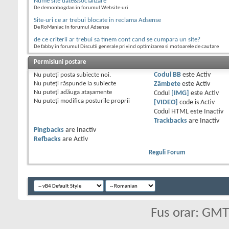
Nume site date&socializare
De demonbogdan în forumul Website-uri
Site-uri ce ar trebui blocate in reclama Adsense
De RoManiac în forumul Adsense
de ce criterii ar trebui sa tinem cont cand se cumpara un site?
De fabby în forumul Discutii generale privind optimizarea si motoarele de cautare
Permisiuni postare
Nu puteţi
posta subiecte noi.
Codul BB
este
Activ
Nu puteţi
răspunde la subiecte
Zâmbete
este
Activ
Nu puteţi
adăuga ataşamente
Codul
[IMG]
este
Activ
Nu puteţi
modifica posturile proprii
[VIDEO]
code is
Activ
Codul HTML este
Inactiv
Trackbacks
are
Inactiv
Pingbacks
are
Inactiv
Refbacks
are
Activ
Reguli Forum
Fus orar: GM