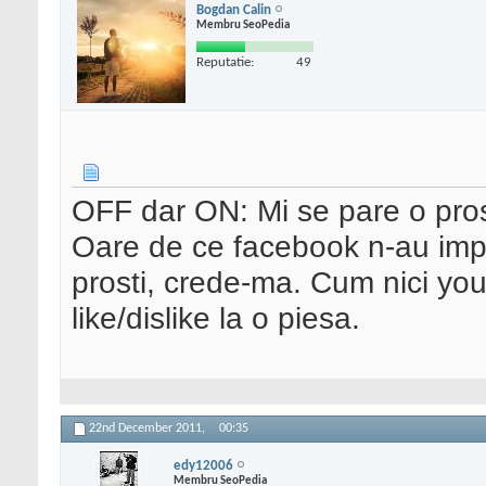
Bogdan Calin
Membru SeoPedia
Reputatie:
49
OFF dar ON: Mi se pare o prost
Oare de ce facebook n-au im
prosti, crede-ma. Cum nici you
like/dislike la o piesa.
22nd December 2011,
00:35
edy12006
Membru SeoPedia