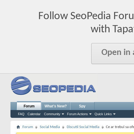
Follow SeoPedia For
with Tapa
Open in
Forum
What's New?
Spy
FAQ
Calendar
Community
Forum Actions
Quick Links
Forum
Social Media
Discutii Social Media
Ce ar trebui sa of