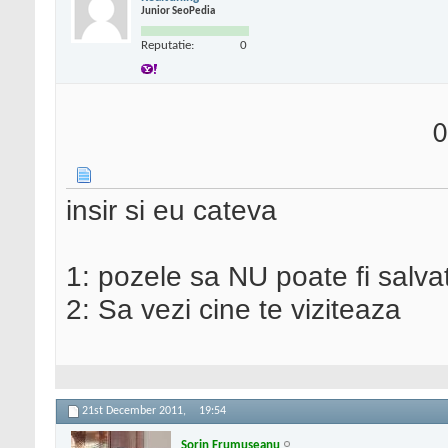
Junior SeoPedia
Reputatie:
0
0
insir si eu cateva
1: pozele sa NU poate fi salva
2: Sa vezi cine te viziteaza
21st December 2011,
19:54
Sorin Frumuseanu