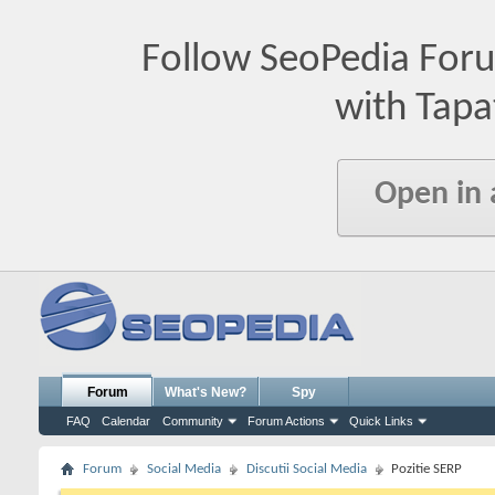
Follow SeoPedia For
with Tapa
Open in
Forum
What's New?
Spy
FAQ
Calendar
Community
Forum Actions
Quick Links
Forum
Social Media
Discutii Social Media
Pozitie SERP