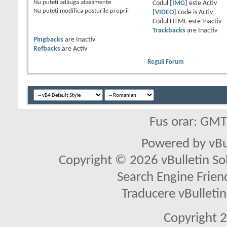
Nu puteţi
adăuga ataşamente
Codul
[IMG]
este
Activ
Nu puteţi
modifica posturile proprii
[VIDEO]
code is
Activ
Codul HTML este
Inactiv
Trackbacks
are
Inactiv
Pingbacks
are
Inactiv
Refbacks
are
Activ
Reguli Forum
Fus orar: GM
Powered by vBu
Copyright © 2026 vBulletin Solu
Search Engine Frien
Traducere vBullet
Copyright 