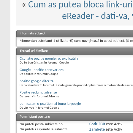
«
Cum as putea bloca link-uri
eReader - dati-va, 
Informații subiect
Momentan este/sunt 1 utilizator(i) care navighează în acest subiect.
(0 m
Thread-uri Similare
Oscilatie pozitie google.ro, explicatii ?
De Serban Cristian în forumul Google
Google - pozitie care variaza
De polites în forumul Google
pozitie google diferita
De catalindeva în forumul Discutii generale privind optimizarea si motoarele de cauta
Pozitie reclama adsense
De jeremy în forumul Adsense
cum sa am o pozitie mai buna la google
De vip_vyo în forumul Google
Permisiuni postare
Nu puteţi
posta subiecte noi.
Codul BB
este
Activ
Nu puteţi
răspunde la subiecte
Zâmbete
este
Activ