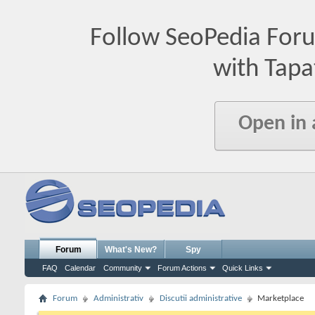
Follow SeoPedia For
with Tapa
Open in
Forum
What's New?
Spy
FAQ
Calendar
Community
Forum Actions
Quick Links
Forum
Administrativ
Discutii administrative
Marketplace