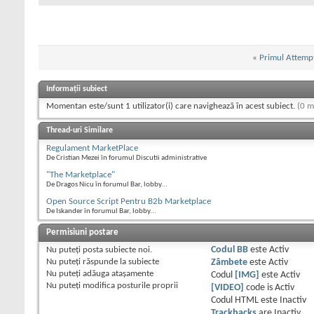
«
Primul Attemp
Informații subiect
Momentan este/sunt 1 utilizator(i) care navighează în acest subiect.
(0 m
Thread-uri Similare
Regulament MarketPlace
De Cristian Mezei în forumul Discutii administrative
"The Marketplace"
De Dragos Nicu în forumul Bar, lobby...
Open Source Script Pentru B2b Marketplace
De Iskander în forumul Bar, lobby...
Permisiuni postare
Nu puteţi
posta subiecte noi.
Codul BB
este
Activ
Nu puteţi
răspunde la subiecte
Zâmbete
este
Activ
Nu puteţi
adăuga ataşamente
Codul
[IMG]
este
Activ
Nu puteţi
modifica posturile proprii
[VIDEO]
code is
Activ
Codul HTML este
Inactiv
Trackbacks
are
Inactiv