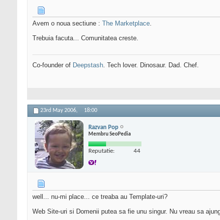
Avem o noua sectiune :
The Marketplace
.
Trebuia facuta... Comunitatea creste.
Co-founder of
Deepstash
. Tech lover. Dinosaur. Dad. Chef.
23rd May 2006,
18:00
Razvan Pop
Membru SeoPedia
Reputatie:
44
well... nu-mi place... ce treaba au Template-uri?
Web Site-uri si Domenii putea sa fie unu singur. Nu vreau sa aju