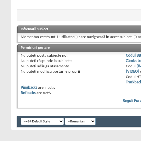
Informații subiect
Momentan este/sunt 1 utilizator(i) care navighează în acest subiect.
(0 m
Permisiuni postare
Nu puteţi
posta subiecte noi.
Codul B
Nu puteţi
răspunde la subiecte
Zâmbet
Nu puteţi
adăuga ataşamente
Codul
[I
Nu puteţi
modifica posturile proprii
[VIDEO]
Codul H
Trackbac
Pingbacks
are
Inactiv
Refbacks
are
Activ
Reguli Fo