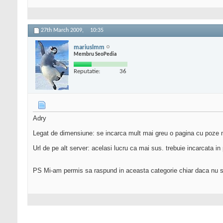
27th March 2009,
10:35
mariuslmm
Membru SeoPedia
Reputatie:
36
Adry
Legat de dimensiune: se incarca mult mai greu o pagina cu poze 
Url de pe alt server: acelasi lucru ca mai sus. trebuie incarcata i
PS Mi-am permis sa raspund in aceasta categorie chiar daca nu sun