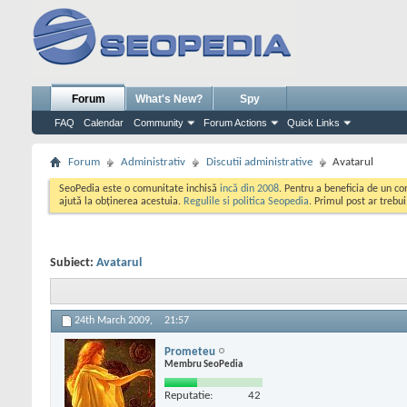
Forum
What's New?
Spy
FAQ
Calendar
Community
Forum Actions
Quick Links
Forum
Administrativ
Discutii administrative
Avatarul
SeoPedia este o comunitate inchisă
incă din 2008
. Pentru a beneficia de un c
ajută la obținerea acestuia.
Regulile si politica Seopedia
. Primul post ar trebu
Subiect:
Avatarul
24th March 2009,
21:57
Prometeu
Membru SeoPedia
Reputatie:
42