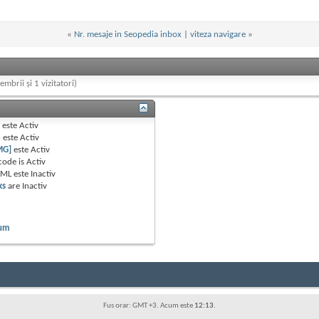
«
Nr. mesaje in Seopedia inbox
|
viteza navigare
»
embrii și 1 vizitatori)
B
este
Activ
e
este
Activ
MG]
este
Activ
code is
Activ
TML este
Inactiv
ks
are
Inactiv
rum
Fus orar: GMT +3. Acum este
12:13
.