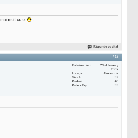
 mai mult cu el
.
Răspunde cu citat
#12
Data înscrierii
23rd January
2009
Locaţie
Alexandria
Vârstă
37
Posturi
40
Putere Rep
33