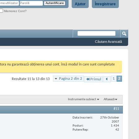
Ajutor
Înregistrare
Memorez Cont?
Căutare Avansată
cestora nu garantează obținerea unui cont, însă modul în care sunt completate
Pagina 2 din 2
1
2
Rezultate 11 la 13 din 13
Primul
Instrumente subiect
Afișează
#11
Data înscrierii
27th October
2007
Posturi
1.434
Putere Rep
42