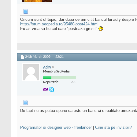
Oricum sunt offtopic, dar dupa ce am citit bancul lui adry despre
http://forum.seopedia.ro/95480-post424.html
Eu as vrea sa fiu cel care "posteaza gresit"
24th March 2009,
22:21
Adry
Membru SeoPedia
Reputatie:
33
De fapt nu as putea spune ca este un banc ci o realitate amuzant
Programator si designer web - freelancer
|
Cine sta pe invizibil?