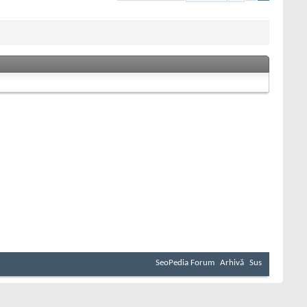
SeoPedia Forum
Arhivă
Sus