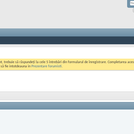
ont, trebuie să răspundeți la cele 5 întrebări din formularul de înregistrare. Completarea a
i să fie intotdeauna in
Prezentare forumisti
.