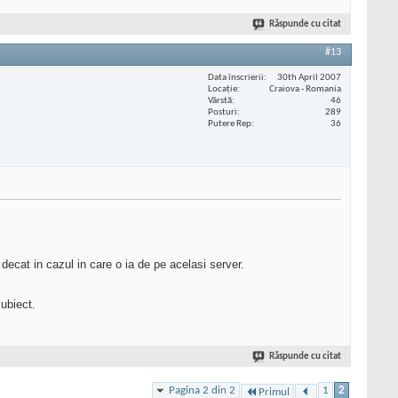
Răspunde cu citat
#13
Data înscrierii
30th April 2007
Locaţie
Craiova - Romania
Vârstă
46
Posturi
289
Putere Rep
36
decat in cazul in care o ia de pe acelasi server.
ubiect.
Răspunde cu citat
Pagina 2 din 2
1
2
Primul