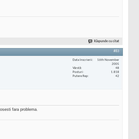
Răspunde cu citat
#83
Data înscrierii
16th November
2005
Vârstă
48
Posturi
1.818
Putere Rep
42
losesti fara problema.