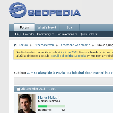
Forum
What's New?
Spy
FAQ
Calendar
Community
Forum Actions
Quick Links
Forum
Directoare web
Directoare web straine
Cum sa ajungi
SeoPedia este o comunitate inchisă
incă din 2008
. Pentru a beneficia de un c
ajută la obținerea acestuia.
Regulile si politica Seopedia
. Primul post ar trebu
Subiect:
Cum sa ajungi de la PR0 la PR4 folosind doar inscrieri in di
9th December 2008,
11:11
Marius Mailat
Membru SeoPedia
Reputatie:
42