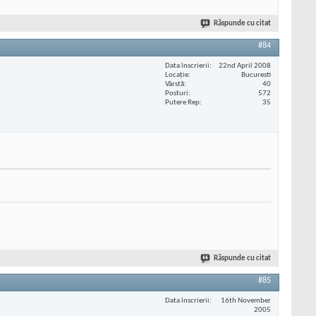
Răspunde cu citat
#84
Data înscrierii
22nd April 2008
Locaţie
Bucuresti
Vârstă
40
Posturi
572
Putere Rep
35
Răspunde cu citat
#85
Data înscrierii
16th November
2005