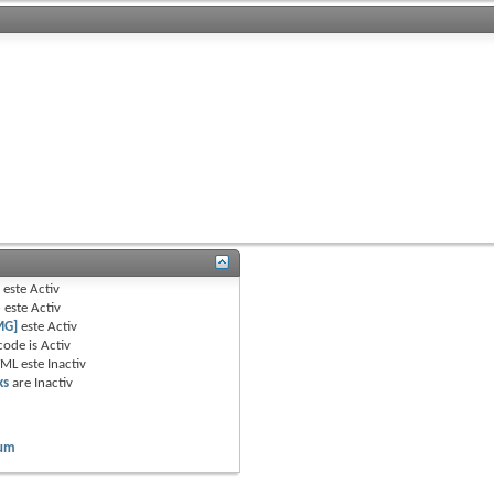
B
este
Activ
e
este
Activ
MG]
este
Activ
code is
Activ
TML este
Inactiv
ks
are
Inactiv
rum