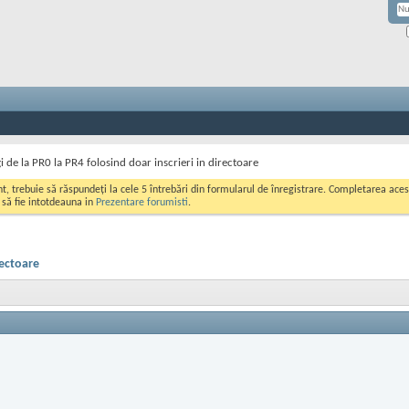
 de la PR0 la PR4 folosind doar inscrieri in directoare
ont, trebuie să răspundeți la cele 5 întrebări din formularul de înregistrare. Completarea a
i să fie intotdeauna in
Prezentare forumisti
.
rectoare