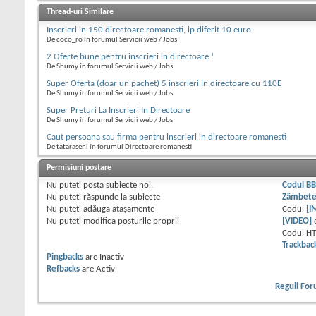
Thread-uri Similare
Inscrieri in 150 directoare romanesti, ip diferit 10 euro
De coco_ro în forumul Servicii web / Jobs
2 Oferte bune pentru inscrieri in directoare !
De Shumy în forumul Servicii web / Jobs
Super Oferta (doar un pachet) 5 inscrieri in directoare cu 110E
De Shumy în forumul Servicii web / Jobs
Super Preturi La Inscrieri In Directoare
De Shumy în forumul Servicii web / Jobs
Caut persoana sau firma pentru inscrieri in directoare romanesti
De tataraseni în forumul Directoare romanesti
Permisiuni postare
Nu puteţi
posta subiecte noi.
Codul B
Nu puteţi
răspunde la subiecte
Zâmbet
Nu puteţi
adăuga ataşamente
Codul
[I
Nu puteţi
modifica posturile proprii
[VIDEO]
Codul H
Trackbac
Pingbacks
are
Inactiv
Refbacks
are
Activ
Reguli Fo