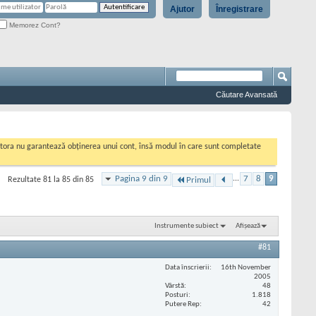
Ajutor
Înregistrare
Memorez Cont?
Căutare Avansată
cestora nu garantează obținerea unui cont, însă modul în care sunt completate
Pagina 9 din 9
...
7
8
9
Rezultate 81 la 85 din 85
Primul
Instrumente subiect
Afișează
#81
Data înscrierii
16th November
2005
Vârstă
48
Posturi
1.818
Putere Rep
42