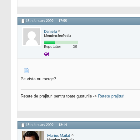
16th January 2009,
17:55
Danielu
Membru SeoPedia
Reputatie:
35
Pe vista nu merge?
Retete de prajituri pentru toate gusturile ->
Retete prajituri
16th January 2009,
18:14
Marius Mailat