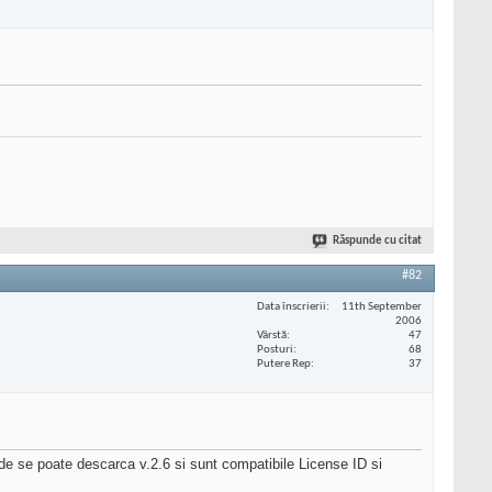
Răspunde cu citat
#82
Data înscrierii
11th September
2006
Vârstă
47
Posturi
68
Putere Rep
37
de se poate descarca v.2.6 si sunt compatibile License ID si