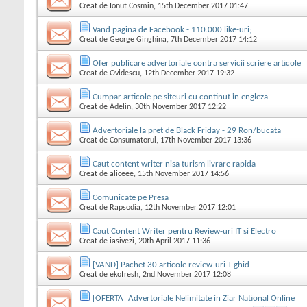
Creat de
Ionut Cosmin
, 15th December 2017 01:47
Vand pagina de Facebook - 110.000 like-uri;
Creat de
George Ginghina
, 7th December 2017 14:12
Ofer publicare advertoriale contra servicii scriere articole
Creat de
Ovidescu
, 12th December 2017 19:32
Cumpar articole pe siteuri cu continut in engleza
Creat de
Adelin
, 30th November 2017 12:22
Advertoriale la pret de Black Friday - 29 Ron/bucata
Creat de
Consumatorul
, 17th November 2017 13:36
Caut content writer nisa turism livrare rapida
Creat de
aliceee
, 15th November 2017 14:56
Comunicate pe Presa
Creat de
Rapsodia
, 12th November 2017 12:01
Caut Content Writer pentru Review-uri IT si Electro
Creat de
iasivezi
, 20th April 2017 11:36
[VAND] Pachet 30 articole review-uri + ghid
Creat de
ekofresh
, 2nd November 2017 12:08
[OFERTA] Advertoriale Nelimitate in Ziar National Online