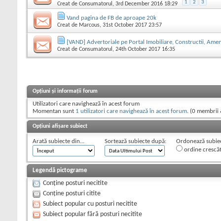
1
2
3
Creat de
Consumatorul
, 3rd December 2016 18:29
Vand pagina de FB de aproape 20k
Creat de
Marcous
, 31st October 2017 23:57
[VAND] Advertoriale pe Portal Imobiliare, Constructii, Ame
Creat de
Consumatorul
, 24th October 2017 16:35
Opțiuni și informații forum
Utilizatori care navighează în acest forum
Momentan sunt
1 utilizatori care navighează în acest forum
. (0 membrii 
Opțiuni afișare subiect
Arată subiecte din...
Sortează subiecte după:
Ordonează subiect
ordine crescă
Legendă pictograme
Conține posturi necitite
Conține posturi citite
Subiect popular cu posturi necitite
Subiect popular fără posturi necitite