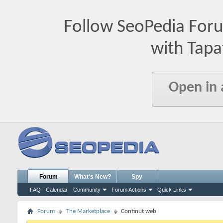
Follow SeoPedia For
with Tapa
Open in
Forum
What's New?
Spy
FAQ
Calendar
Community
Forum Actions
Quick Links
Forum
The Marketplace
Continut web