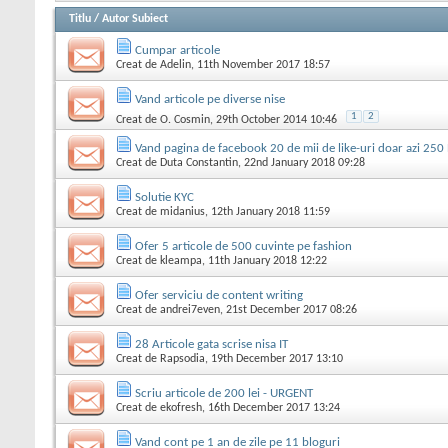
Titlu
/
Autor Subiect
Cumpar articole
Creat de
Adelin
, 11th November 2017 18:57
Vand articole pe diverse nise
1
2
Creat de
O. Cosmin
, 29th October 2014 10:46
Vand pagina de facebook 20 de mii de like-uri doar azi 250
Creat de
Duta Constantin
, 22nd January 2018 09:28
Solutie KYC
Creat de
midanius
, 12th January 2018 11:59
Ofer 5 articole de 500 cuvinte pe fashion
Creat de
kleampa
, 11th January 2018 12:22
Ofer serviciu de content writing
Creat de
andrei7even
, 21st December 2017 08:26
28 Articole gata scrise nisa IT
Creat de
Rapsodia
, 19th December 2017 13:10
Scriu articole de 200 lei - URGENT
Creat de
ekofresh
, 16th December 2017 13:24
Vand cont pe 1 an de zile pe 11 bloguri