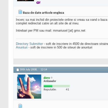
Baza de date articole engleza
Incerc sa mai inchid din proiectele online si vreau sa vand o baz
complet redirectat catre un alt site de al meu.
Intrebari per PM sau mail: mmariusel [at] gmx.net
Directory Submitter
- soft de inscriere in 4500 de directoare strai
Anunturi
- soft de inscriere in 500 de siteuri de anunturi
30th July 2008,
12:14
doro
Ambasador
Reputatie:
41