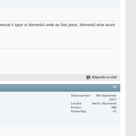
nteresat ii spun si domeniul unde au fost puse, domeniul este acum
Răspunde cu citat
#2
Data înscrierii
8th September
2007
Locaţie
Berlin / Bucharest
Posturi
988
Putere Rep
41