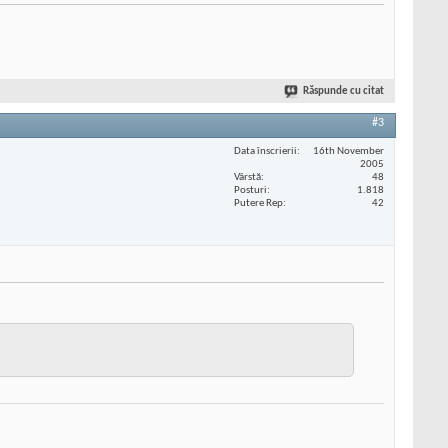
Răspunde cu citat
#3
Data înscrierii
16th November
2005
Vârstă
48
Posturi
1.818
Putere Rep
42