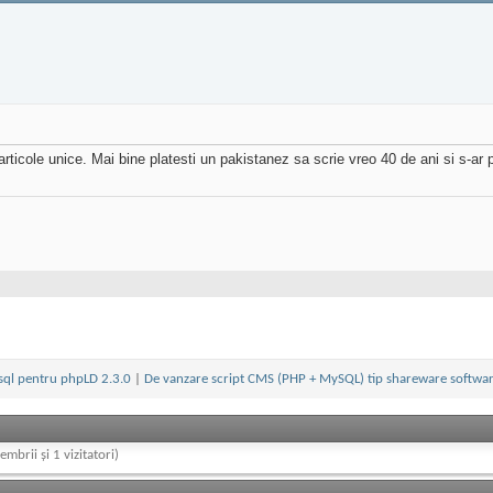
rticole unice. Mai bine platesti un pakistanez sa scrie vreo 40 de ani si s-ar 
ql pentru phpLD 2.3.0
|
De vanzare script CMS (PHP + MySQL) tip shareware softw
embrii și 1 vizitatori)