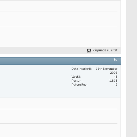
Răspunde cu citat
#7
Data înscrierii
16th November
2005
Vârstă
48
Posturi
1.818
Putere Rep
42