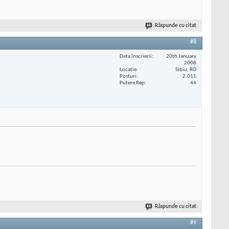
Răspunde cu citat
#8
Data înscrierii
20th January
2008
Locaţie
Sibiu, RO
Posturi
2.011
Putere Rep
44
Răspunde cu citat
#9