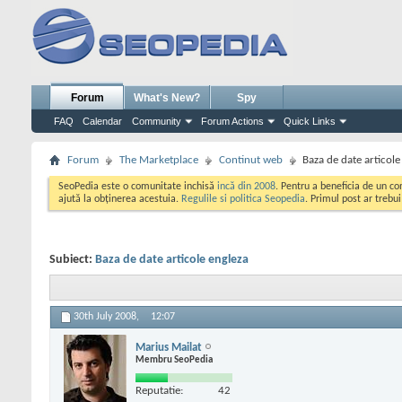
Forum
What's New?
Spy
FAQ
Calendar
Community
Forum Actions
Quick Links
Forum
The Marketplace
Continut web
Baza de date articole
SeoPedia este o comunitate inchisă
incă din 2008
. Pentru a beneficia de un c
ajută la obținerea acestuia.
Regulile si politica Seopedia
. Primul post ar trebu
Subiect:
Baza de date articole engleza
30th July 2008,
12:07
Marius Mailat
Membru SeoPedia
Reputatie:
42