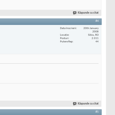
Răspunde cu citat
#4
Data înscrierii
20th January
2008
Locaţie
Sibiu, RO
Posturi
2.011
Putere Rep
44
Răspunde cu citat
#5