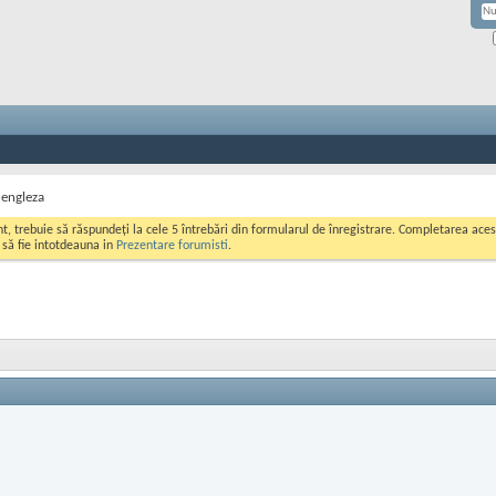
 engleza
ont, trebuie să răspundeți la cele 5 întrebări din formularul de înregistrare. Completarea a
i să fie intotdeauna in
Prezentare forumisti
.