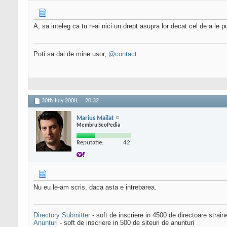
A, sa inteleg ca tu n-ai nici un drept asupra lor decat cel de a le p
Poti sa dai de mine usor,
@contact
.
30th July 2008,
20:32
Marius Mailat
Membru SeoPedia
Reputatie:
42
Nu eu le-am scris, daca asta e intrebarea.
Directory Submitter
- soft de inscriere in 4500 de directoare strai
Anunturi
- soft de inscriere in 500 de siteuri de anunturi