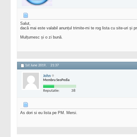
Salut,
dacă mai este valabil anunțul trimite-mi te rog lista cu site-uri și 
Mulțumesc și o zi bună.
1st June 2019,
21:37
John
Membru SeoPedia
Reputatie:
38
As dori si eu lista pe PM. Mersi.