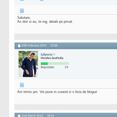
Salutare,
As dori si eu, te rog, detalii pe privat.
24th February 2019,
21:00
iulipwnz
Membru SeoPedia
Reputatie:
25
Am trimis pm. Voi pune in curand si o lista de bloguri
21st March 2019,
18:14