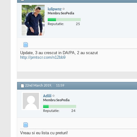
iulipwnz
Membru SeoPedia
Reputatie:
25
Update, 3 au crescut in DA/PA, 2 au scazut
http://prntscr.com/n12bb9
22nd March 2019,
11:59
Adiiii
Membru SeoPedia
Reputatie:
24
Vreau si eu lista cu preturi!