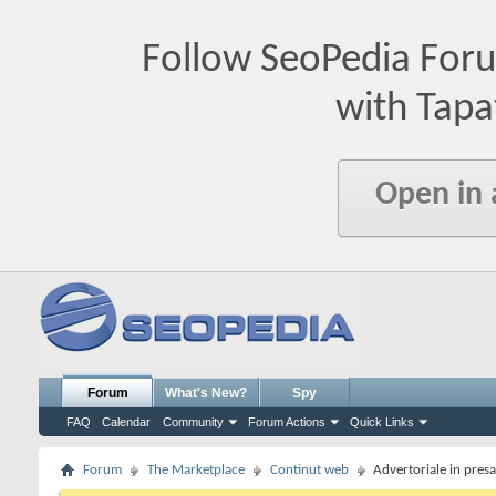
Follow SeoPedia For
with Tapa
Open in
Forum
What's New?
Spy
FAQ
Calendar
Community
Forum Actions
Quick Links
Forum
The Marketplace
Continut web
Advertoriale in presa