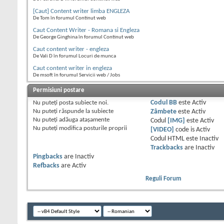
[Caut] Content writer limba ENGLEZA
De Tom în forumul Continut web
Caut Content Writer - Romana si Engleza
De George Ginghina în forumul Continut web
Caut content writer - engleza
De Vali D în forumul Locuri de munca
Caut content writer in engleza
De msoft în forumul Servicii web / Jobs
Permisiuni postare
Nu puteţi
posta subiecte noi.
Codul BB
este
Activ
Nu puteţi
răspunde la subiecte
Zâmbete
este
Activ
Nu puteţi
adăuga ataşamente
Codul
[IMG]
este
Activ
Nu puteţi
modifica posturile proprii
[VIDEO]
code is
Activ
Codul HTML este
Inactiv
Trackbacks
are
Inactiv
Pingbacks
are
Inactiv
Refbacks
are
Activ
Reguli Forum