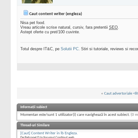
Caut content writer (engleza)
Nisa pet food.
Vreau articole scrise natural, cursiv, fara pretentii
SEO
.
Astept oferte cu pret/100 cuvinte.
Totul despre IT&C, pe
Solutii PC
. Stiri si tutoriale, reviews si r
«
Caut advertoriale <80
Informații subiect
Momentan este/sunt 1 utilizator(i) care navighează în acest subiect.
(0 m
Thread-uri Similare
[Caut] Content Writer in lb Engleza.
De Petronel D în forumul Continut web