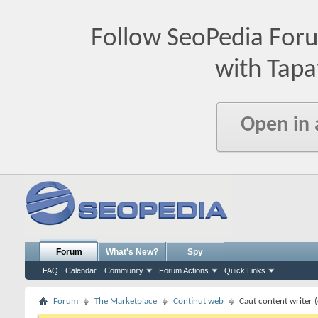
Follow SeoPedia For
with Tapa
Open in
Forum
What's New?
Spy
FAQ
Calendar
Community
Forum Actions
Quick Links
Forum
The Marketplace
Continut web
Caut content writer (