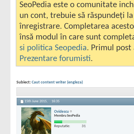
SeoPedia este o comunitate inc
un cont, trebuie să răspundeți la
înregistrare. Completarea acesto
însă modul în care sunt completa
si politica Seopedia
. Primul post 
Prezentare forumisti
.
Subiect:
Caut content writer (engleza)
15th June 2015,
16:35
Ovidescu
Membru SeoPedia
Reputatie:
31