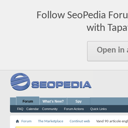
Follow SeoPedia For
with Tapa
Open in
Forum
What's New?
Spy
FAQ
Calendar
Community
Forum Actions
Quick Links
Forum
The Marketplace
Continut web
Vand 90 articole engl