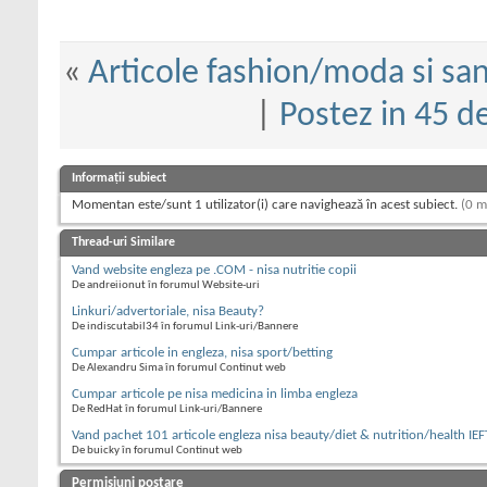
«
Articole fashion/moda si sa
|
Postez in 45 d
Informații subiect
Momentan este/sunt 1 utilizator(i) care navighează în acest subiect.
(0 m
Thread-uri Similare
Vand website engleza pe .COM - nisa nutritie copii
De andreiionut în forumul Website-uri
Linkuri/advertoriale, nisa Beauty?
De indiscutabil34 în forumul Link-uri/Bannere
Cumpar articole in engleza, nisa sport/betting
De Alexandru Sima în forumul Continut web
Cumpar articole pe nisa medicina in limba engleza
De RedHat în forumul Link-uri/Bannere
Vand pachet 101 articole engleza nisa beauty/diet & nutrition/health IEF
De buicky în forumul Continut web
Permisiuni postare