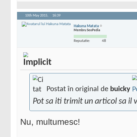
10th May 2015,
16:39
Hakuna Matata
Membru SeoPedia
Reputatie:
48
Postat în original de
buicky
Pot sa iti trimit un articol sa il v
Nu, multumesc!