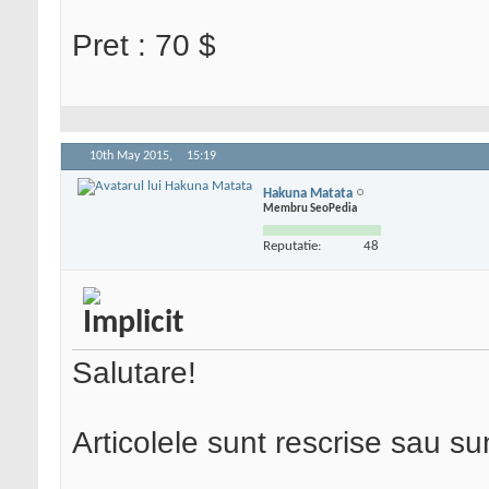
Pret : 70 $
10th May 2015,
15:19
Hakuna Matata
Membru SeoPedia
Reputatie:
48
Salutare!
Articolele sunt rescrise sau s