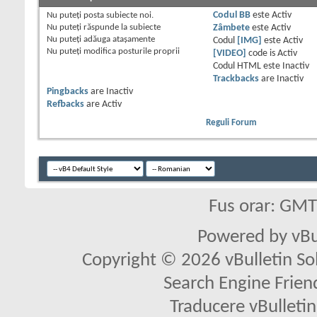
Nu puteţi
posta subiecte noi.
Codul BB
este
Activ
Nu puteţi
răspunde la subiecte
Zâmbete
este
Activ
Nu puteţi
adăuga ataşamente
Codul
[IMG]
este
Activ
Nu puteţi
modifica posturile proprii
[VIDEO]
code is
Activ
Codul HTML este
Inactiv
Trackbacks
are
Inactiv
Pingbacks
are
Inactiv
Refbacks
are
Activ
Reguli Forum
Fus orar: GM
Powered by vBu
Copyright © 2026 vBulletin Solu
Search Engine Frien
Traducere vBullet