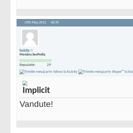
19th May 2015,
06:39
buicky
Membru SeoPedia
Reputatie:
29
Vandute!