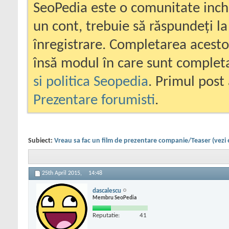
SeoPedia este o comunitate inc
un cont, trebuie să răspundeți la
înregistrare. Completarea acesto
însă modul în care sunt completa
si politica Seopedia
. Primul post 
Prezentare forumisti
.
Subiect:
Vreau sa fac un film de prezentare companie/Teaser (vezi
25th April 2015,
14:48
dascalescu
Membru SeoPedia
Reputatie:
41