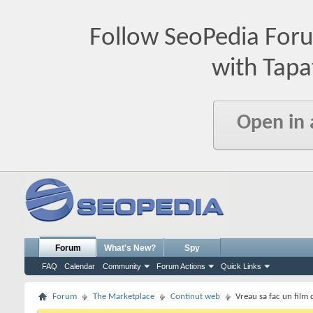
Follow SeoPedia For
with Tapa
Open in
Forum
What's New?
Spy
FAQ
Calendar
Community
Forum Actions
Quick Links
Forum
The Marketplace
Continut web
Vreau sa fac un film