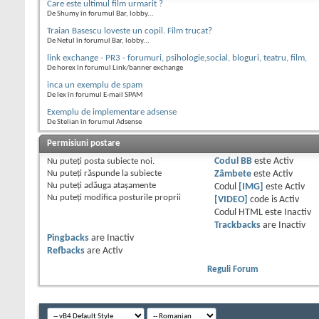
Care este ultimul film urmarit ?
De Shumy în forumul Bar, lobby...
Traian Basescu loveste un copil. Film trucat?
De Netul în forumul Bar, lobby...
link exchange - PR3 - forumuri, psihologie,social, bloguri, teatru, film,
De horex în forumul Link/banner exchange
inca un exemplu de spam
De lex în forumul E-mail SPAM
Exemplu de implementare adsense
De Stelian în forumul Adsense
Permisiuni postare
Nu puteţi
posta subiecte noi.
Codul BB
este
Activ
Nu puteţi
răspunde la subiecte
Zâmbete
este
Activ
Nu puteţi
adăuga ataşamente
Codul
[IMG]
este
Activ
Nu puteţi
modifica posturile proprii
[VIDEO]
code is
Activ
Codul HTML este
Inactiv
Trackbacks
are
Inactiv
Pingbacks
are
Inactiv
Refbacks
are
Activ
Reguli Forum