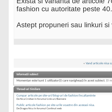
Exista si varianta de articole 7
fashion cu autoritate peste 40
Astept propuneri sau linkuri s
«
Vand articole nisa s
Informații subiect
Momentan este/sunt 1 utilizator(i) care navighează în acest subiect.
(0 m
Thread-uri Similare
Cumpar articole pe site-uri/blog-uri de fashion/incaltaminte
De Nica Cristian în forumul Link-uri/Bannere
Public articole fashion pe site-urile voastre din aceeasi nisa.
De Dragos Nicu în forumul Continut web