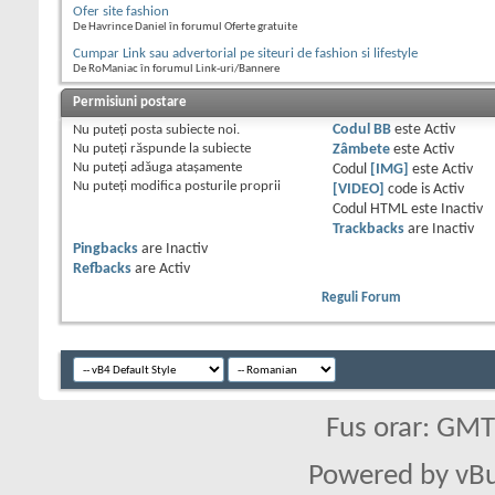
Ofer site fashion
De Havrince Daniel în forumul Oferte gratuite
Cumpar Link sau advertorial pe siteuri de fashion si lifestyle
De RoManiac în forumul Link-uri/Bannere
Permisiuni postare
Nu puteţi
posta subiecte noi.
Codul BB
este
Activ
Nu puteţi
răspunde la subiecte
Zâmbete
este
Activ
Nu puteţi
adăuga ataşamente
Codul
[IMG]
este
Activ
Nu puteţi
modifica posturile proprii
[VIDEO]
code is
Activ
Codul HTML este
Inactiv
Trackbacks
are
Inactiv
Pingbacks
are
Inactiv
Refbacks
are
Activ
Reguli Forum
Fus orar: GM
Powered by vBu