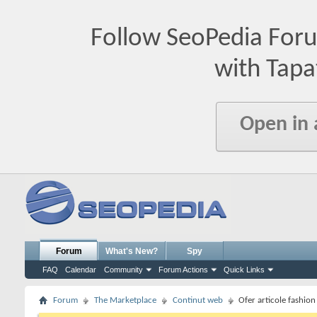
Follow SeoPedia For
with Tapa
Open in
Forum
What's New?
Spy
FAQ
Calendar
Community
Forum Actions
Quick Links
Forum
The Marketplace
Continut web
Ofer articole fashion