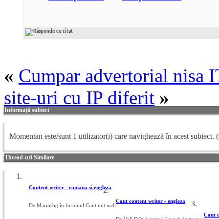
«
Cumpar advertorial nisa I
site-uri cu IP diferit
»
Informații subiect
Momentan este/sunt 1 utilizator(i) care navighează în acest subiect.
(
Thread-uri Similare
Content writer - romana si engleza
Caut content writer - engleza
De Mariusbg în forumul Continut web
Caut c