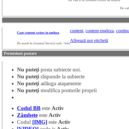
De Vali D în forumul Locuri de munca
De val
content
,
content engleza
,
contin
Caut content writer in engleza
Afișează nor etichetă
De msoft în forumul Servicii web / Jobs
Permisiuni postare
Nu puteţi
posta subiecte noi.
Nu puteţi
răspunde la subiecte
Nu puteţi
adăuga ataşamente
Nu puteţi
modifica posturile proprii
Codul BB
este
Activ
Zâmbete
este
Activ
Codul
[IMG]
este
Activ
[VIDEO]
code is
Activ