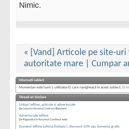
Nimic.
«
[Vand] Articole pe site-uri 
autoritate mare
|
Cumpar art
Informații subiect
Momentan este/sunt 1 utilizator(i) care navighează în acest subiect.
(0 m
Thread-uri Similare
Linkuri ieftine, articole si advertoriale
De razva în forumul Link-uri/Bannere
Advertoriale ieftine
De Rapsodia în forumul Continut web
Domenii ieftine (oferta limitata ), discount 50% sau domeniu gratis