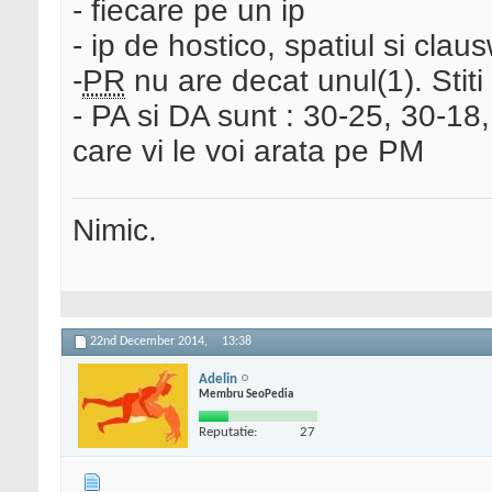
- fiecare pe un ip
- ip de hostico, spatiul si clau
-
PR
nu are decat unul(1). Stit
- PA si DA sunt : 30-25, 30-18
care vi le voi arata pe PM
Nimic.
22nd December 2014,
13:38
Adelin
Membru SeoPedia
Reputatie:
27