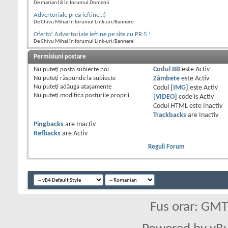
De marian18 în forumul Domenii
Advertoriale prea ieftine..:)
De Chivu Mihai în forumul Link-uri/Bannere
Oferta! Advertoriale ieftine pe site cu PR 5 !
De Chivu Mihai în forumul Link-uri/Bannere
Permisiuni postare
Nu puteţi
posta subiecte noi.
Codul BB
este
Activ
Nu puteţi
răspunde la subiecte
Zâmbete
este
Activ
Nu puteţi
adăuga ataşamente
Codul
[IMG]
este
Activ
Nu puteţi
modifica posturile proprii
[VIDEO]
code is
Activ
Codul HTML este
Inactiv
Trackbacks
are
Inactiv
Pingbacks
are
Inactiv
Refbacks
are
Activ
Reguli Forum
Fus orar: GM