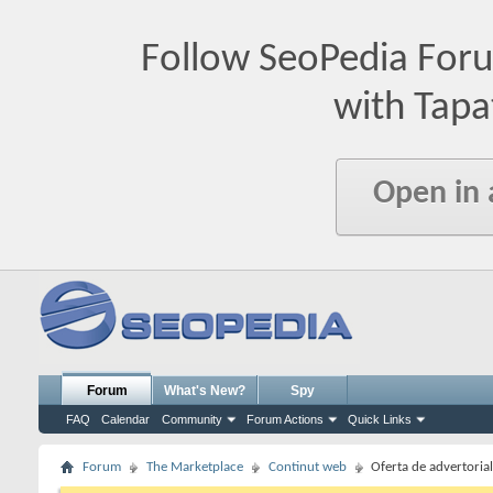
Follow SeoPedia For
with Tapa
Open in
Forum
What's New?
Spy
FAQ
Calendar
Community
Forum Actions
Quick Links
Forum
The Marketplace
Continut web
Oferta de advertorial