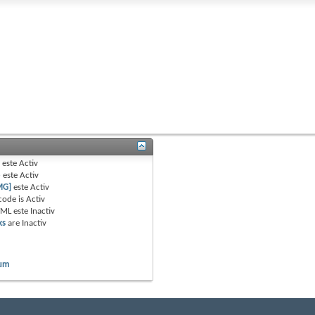
B
este
Activ
e
este
Activ
MG]
este
Activ
code is
Activ
TML este
Inactiv
ks
are
Inactiv
rum