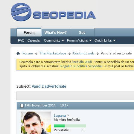
Forum
What's New?
Spy
FAQ
Calendar
Community
Forum Actions
Quick Links
Forum
The Marketplace
Continut web
Vand 2 advertoriale
SeoPedia este o comunitate inchisă
incă din 2008
. Pentru a beneficia de un c
ajută la obținerea acestuia.
Regulile si politica Seopedia
. Primul post ar trebu
Subiect:
Vand 2 advertoriale
19th November 2014,
10:17
Lupanu
Membru SeoPedia
Reputatie:
35