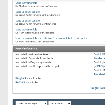
Vand advertoriale
De AlexMar în forumul Link-uri/Bannere
Vand 2 advertoriale
De piciu1993 în forumul Link-uri/Bannere
Vand 2 advertoriale
De piciu1993 în forumul Continut web
Vand advertoriale
De Fium în forumul Link-uri/Bannere
Vand advertoriale de calitate ( 2 advertoriale la pret de 1 )
De MaXz în forumul Link-uri/Bannere
Permisiuni postare
Nu puteţi
posta subiecte noi.
Codul B
Nu puteţi
răspunde la subiecte
Zâmbet
Nu puteţi
adăuga ataşamente
Codul
[I
Nu puteţi
modifica posturile proprii
[VIDEO]
Codul H
Trackbac
Pingbacks
are
Inactiv
Refbacks
are
Activ
Reguli Fo