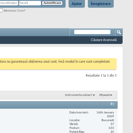
Ajutor
Înregistrare
Memorez Cont?
Căutare Avansată
cestora nu garantează obținerea unui cont, însă modul în care sunt completate
Rezultate 1 la 1 din 1
Instrumente subiect
Afișează
#1
Data înscrierii
16th January
2009
Locaţie
Bucuresti
Vârstă
37
Posturi
633
Putere Rep
35