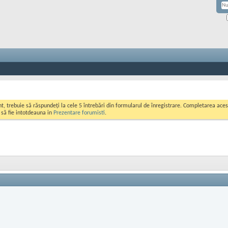
ont, trebuie să răspundeți la cele 5 întrebări din formularul de înregistrare. Completarea a
i să fie intotdeauna in
Prezentare forumisti
.