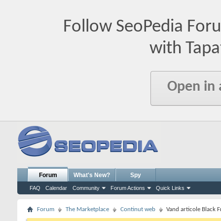
Follow SeoPedia For
with Tapa
Open in
Forum
What's New?
Spy
FAQ
Calendar
Community
Forum Actions
Quick Links
Forum
The Marketplace
Continut web
Vand articole Black F