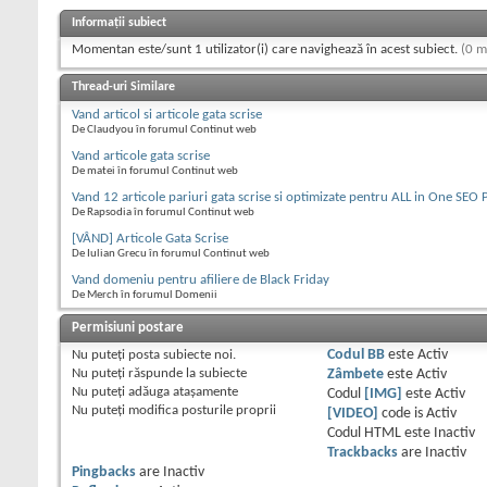
Informații subiect
Momentan este/sunt 1 utilizator(i) care navighează în acest subiect.
(0 m
Thread-uri Similare
Vand articol si articole gata scrise
De Claudyou în forumul Continut web
Vand articole gata scrise
De matei în forumul Continut web
Vand 12 articole pariuri gata scrise si optimizate pentru ALL in One SEO 
De Rapsodia în forumul Continut web
[VÂND] Articole Gata Scrise
De Iulian Grecu în forumul Continut web
Vand domeniu pentru afiliere de Black Friday
De Merch în forumul Domenii
Permisiuni postare
Nu puteţi
posta subiecte noi.
Codul BB
este
Activ
Nu puteţi
răspunde la subiecte
Zâmbete
este
Activ
Nu puteţi
adăuga ataşamente
Codul
[IMG]
este
Activ
Nu puteţi
modifica posturile proprii
[VIDEO]
code is
Activ
Codul HTML este
Inactiv
Trackbacks
are
Inactiv
Pingbacks
are
Inactiv