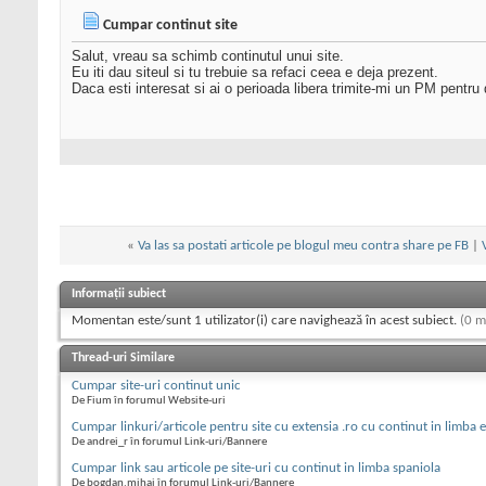
Cumpar continut site
Salut, vreau sa schimb continutul unui site.
Eu iti dau siteul si tu trebuie sa refaci ceea e deja prezent.
Daca esti interesat si ai o perioada libera trimite-mi un PM pentru d
«
Va las sa postati articole pe blogul meu contra share pe FB
|
Informații subiect
Momentan este/sunt 1 utilizator(i) care navighează în acest subiect.
(0 m
Thread-uri Similare
Cumpar site-uri continut unic
De Fium în forumul Website-uri
Cumpar linkuri/articole pentru site cu extensia .ro cu continut in limba 
De andrei_r în forumul Link-uri/Bannere
Cumpar link sau articole pe site-uri cu continut in limba spaniola
De bogdan.mihai în forumul Link-uri/Bannere