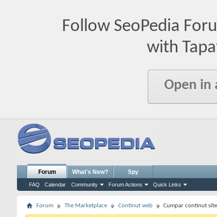
Follow SeoPedia For
with Tapa
Open in
Forum
What's New?
Spy
FAQ
Calendar
Community
Forum Actions
Quick Links
Forum
The Marketplace
Continut web
Cumpar continut site