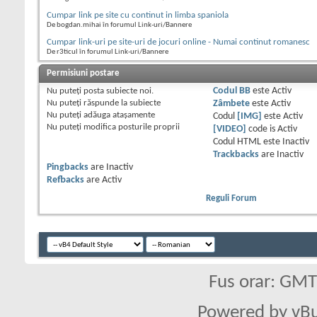
Cumpar link pe site cu continut in limba spaniola
De bogdan.mihai în forumul Link-uri/Bannere
Cumpar link-uri pe site-uri de jocuri online - Numai continut romanesc
De r3ticul în forumul Link-uri/Bannere
Permisiuni postare
Nu puteţi
posta subiecte noi.
Codul BB
este
Activ
Nu puteţi
răspunde la subiecte
Zâmbete
este
Activ
Nu puteţi
adăuga ataşamente
Codul
[IMG]
este
Activ
Nu puteţi
modifica posturile proprii
[VIDEO]
code is
Activ
Codul HTML este
Inactiv
Trackbacks
are
Inactiv
Pingbacks
are
Inactiv
Refbacks
are
Activ
Reguli Forum
Fus orar: GM
Powered by vBu