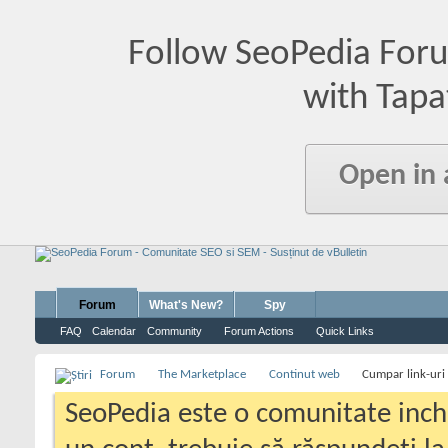
Follow SeoPedia For
with Tapa
Open in
Forum
What's New?
Spy
FAQ
Calendar
Community
Forum Actions
Quick Links
Forum
The Marketplace
Continut web
Cumpar link-uri 
SeoPedia este o comunitate inc