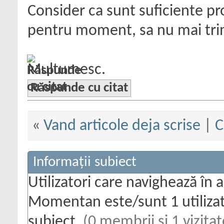
Consider ca sunt suficiente pro
pentru moment, sa nu mai trimi
Multumesc.
Răspunde cu citat
«
Vand articole deja scrise
|
C
Informații subiect
Utilizatori care navighează în 
Momentan este/sunt 1 utilizato
subiect.
(0 membrii și 1 vizitat