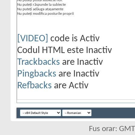
Nu puteţi
posta subiecte noi.
Nu puteţi
răspunde la subiecte
Nu puteţi
adăuga ataşamente
Nu puteţi
modifica posturile proprii
[VIDEO]
code is
Activ
Codul HTML este
Inactiv
Trackbacks
are
Inactiv
Pingbacks
are
Inactiv
Refbacks
are
Activ
Fus orar: GM