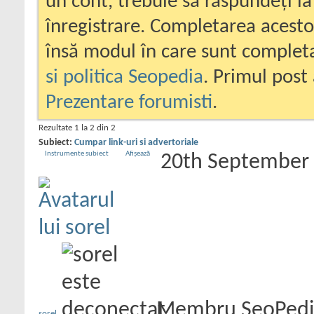
un cont, trebuie să răspundeți la
înregistrare. Completarea acesto
însă modul în care sunt completa
si politica Seopedia
. Primul post 
Prezentare forumisti
.
Rezultate 1 la 2 din 2
Subiect:
Cumpar link-uri si advertoriale
Instrumente subiect
Afișează
20th September
Membru SeoPedi
sorel