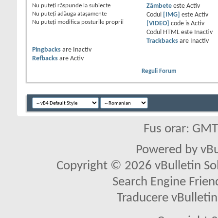
Nu puteţi
răspunde la subiecte
Zâmbete
este
Activ
Nu puteţi
adăuga ataşamente
Codul
[IMG]
este
Activ
Nu puteţi
modifica posturile proprii
[VIDEO]
code is
Activ
Codul HTML este
Inactiv
Trackbacks
are
Inactiv
Pingbacks
are
Inactiv
Refbacks
are
Activ
Reguli Forum
Fus orar: GM
Powered by vBu
Copyright © 2026 vBulletin Solu
Search Engine Frien
Traducere vBullet