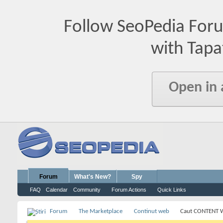
Follow SeoPedia For
with Tapa
Open in
Forum
What's New?
Spy
FAQ
Calendar
Community
Forum Actions
Quick Links
Forum
The Marketplace
Continut web
Caut CONTENT WR