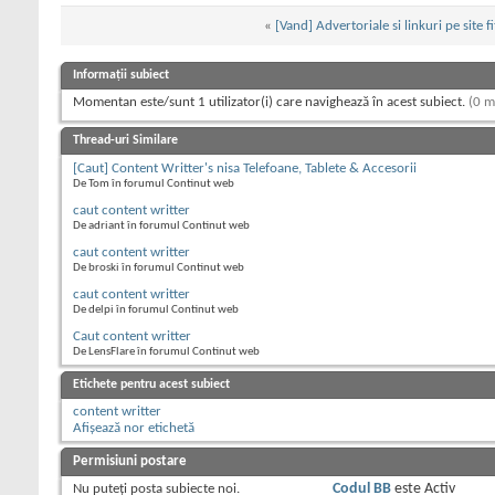
«
[Vand] Advertoriale si linkuri pe site 
Informații subiect
Momentan este/sunt 1 utilizator(i) care navighează în acest subiect.
(0 m
Thread-uri Similare
[Caut] Content Writter's nisa Telefoane, Tablete & Accesorii
De Tom în forumul Continut web
caut content writter
De adriant în forumul Continut web
caut content writter
De broski în forumul Continut web
caut content writter
De delpi în forumul Continut web
Caut content writter
De LensFlare în forumul Continut web
Etichete pentru acest subiect
content writter
Afișează nor etichetă
Permisiuni postare
Nu puteţi
posta subiecte noi.
Codul BB
este
Activ