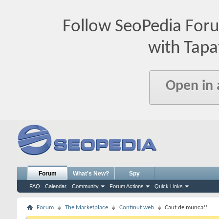
Follow SeoPedia For
with Tapa
Open in
Forum
What's New?
Spy
FAQ
Calendar
Community
Forum Actions
Quick Links
Forum
The Marketplace
Continut web
Caut de munca!!