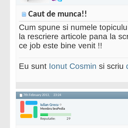
Caut de munca!!
Cum spune si numele topiculu
la rescriere articole pana la scr
ce job este bine venit !!
Eu sunt
Ionut Cosmin
si scriu
7th February 2013,
23:24
Iulian Grecu
Membru SeoPedia
Reputatie:
29