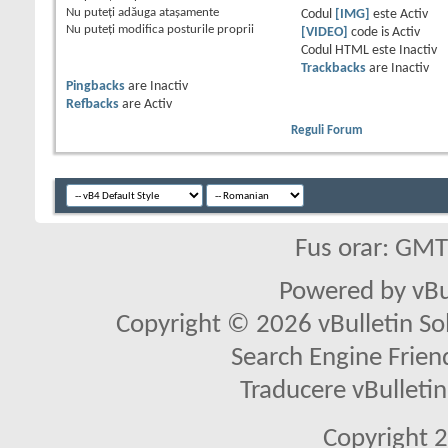
Nu puteţi
adăuga ataşamente
Codul
[IMG]
este
Activ
Nu puteţi
modifica posturile proprii
[VIDEO]
code is
Activ
Codul HTML este
Inactiv
Trackbacks
are
Inactiv
Pingbacks
are
Inactiv
Refbacks
are
Activ
Reguli Forum
Fus orar: GM
Powered by vBu
Copyright © 2026 vBulletin Solu
Search Engine Frien
Traducere vBullet
Copyright 