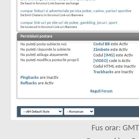
De Sasul în forumul Link/banner exchange
cumpar linkuri si advertoriale pe nisa poker, casino, pariuri sportive
De Emil Chelariu în forumul Link-uri/Bannere
cumpar link-uri pe site-uri de poker, gambling, jocuri, sport
De lucescud în forumul Link-uri/Bannere
Permisiuni postare
Nu puteţi
posta subiecte noi.
Codul BB
este
Activ
Nu puteţi
răspunde la subiecte
Zâmbete
este
Activ
Nu puteţi
adăuga ataşamente
Codul
[IMG]
este
Activ
Nu puteţi
modifica posturile proprii
[VIDEO]
code is
Activ
Codul HTML este
Inactiv
Trackbacks
are
Inactiv
Pingbacks
are
Inactiv
Refbacks
are
Activ
Reguli Forum
Fus orar: GM