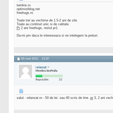
twinkie.ro
optimistblog.net
freehugs.ro
Toate trei au vechime de 1.5-2 ani de zile.
Toate au continut unic si de calitate.
Pr
2 are freehugs, restul pr1.
Da-mi pm daca te intereseaza si ne intelegem la preturi.
5th June 2012,
21:29
relansat
Membru SeoPedia
Reputatie:
32
salut - relansat.ro - 50 de lei. sau 40 scris de tine.
pr
3, 2 ani vech