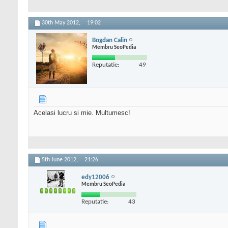
30th May 2012,
19:02
Bogdan Calin
Membru SeoPedia
Reputatie:
49
Acelasi lucru si mie. Multumesc!
5th June 2012,
21:26
edy12006
Membru SeoPedia
Reputatie:
43