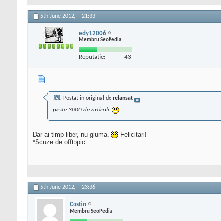
5th June 2012,
21:33
edy12006
Membru SeoPedia
Reputatie:
43
Postat în original de
relansat
peste 3000 de articole
Dar ai timp liber, nu gluma.
Felicitari!
*Scuze de offtopic.
5th June 2012,
23:36
Costin
Membru SeoPedia