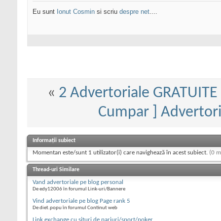
Eu sunt
Ionut Cosmin
si scriu
despre net
....
«
2 Advertoriale GRATUITE 
Cumpar ] Advertoria
Informații subiect
Momentan este/sunt 1 utilizator(i) care navighează în acest subiect.
(0 m
Thread-uri Similare
Vand advertoriale pe blog personal
De edy12006 în forumul Link-uri/Bannere
Vind advertoriale pe blog Page rank 5
De diet.popu în forumul Continut web
Link exchange cu situri de pariuri/sport/poker