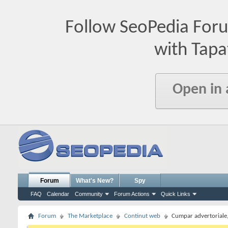
Follow SeoPedia For
with Tapa
Open in
Forum
What's New?
Spy
FAQ
Calendar
Community
Forum Actions
Quick Links
Forum
The Marketplace
Continut web
Cumpar advertoriale,