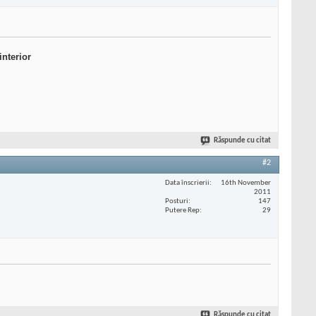
interior
Răspunde cu citat
#2
Data înscrierii
16th November
2011
Posturi
147
Putere Rep
29
Răspunde cu citat