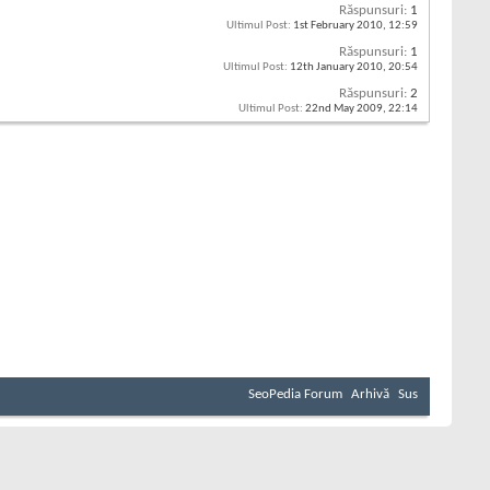
Răspunsuri:
1
Ultimul Post:
1st February 2010,
12:59
Răspunsuri:
1
Ultimul Post:
12th January 2010,
20:54
Răspunsuri:
2
Ultimul Post:
22nd May 2009,
22:14
SeoPedia Forum
Arhivă
Sus