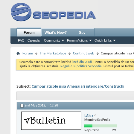
Forum
What's New?
Spy
FAQ
Calendar
Community
Forum Actions
Quick Links
Forum
The Marketplace
Continut web
Cumpar aticole nisa 
SeoPedia este o comunitate inchisă
incă din 2008
. Pentru a beneficia de un c
ajută la obținerea acestuia.
Regulile si politica Seopedia
. Primul post ar trebu
Subiect:
Cumpar aticole nisa Amenajari interioare/Constructii
2nd May 2012,
12:28
I.Alex
Membru SeoPedia
Reputatie:
29