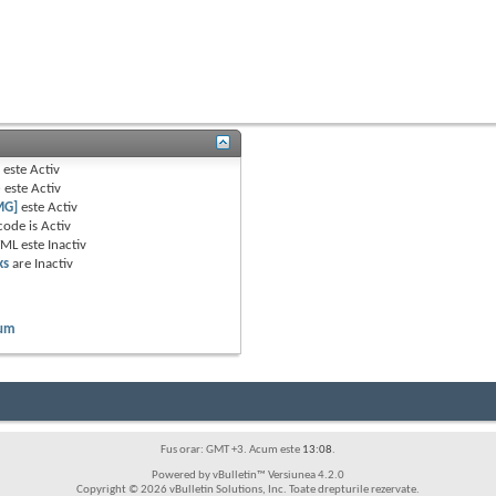
B
este
Activ
e
este
Activ
MG]
este
Activ
code is
Activ
TML este
Inactiv
ks
are
Inactiv
rum
Fus orar: GMT +3. Acum este
13:08
.
Powered by vBulletin™ Versiunea 4.2.0
Copyright © 2026 vBulletin Solutions, Inc. Toate drepturile rezervate.