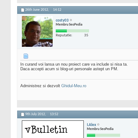
26th June 2012,
14:12
costy03
Membru SeoPedia
Reputatie:
35
In curand voi lansa un nou proiect care va include si nisa ta.
Daca accepti acum si blog-uri personale astept un PM.
Administrez si dezvolt
Ghidul-Meu.ro
9th July 2012,
13:52
I.Alex
Membru SeoPedia