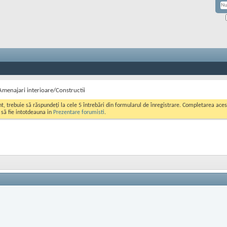
Amenajari interioare/Constructii
ont, trebuie să răspundeți la cele 5 întrebări din formularul de înregistrare. Completarea a
i să fie intotdeauna in
Prezentare forumisti
.