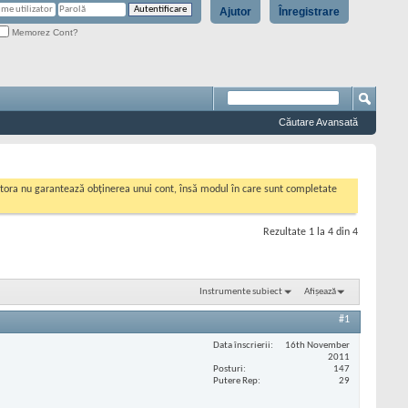
Ajutor
Înregistrare
Memorez Cont?
Căutare Avansată
cestora nu garantează obținerea unui cont, însă modul în care sunt completate
Rezultate 1 la 4 din 4
Instrumente subiect
Afișează
#1
Data înscrierii
16th November
2011
Posturi
147
Putere Rep
29