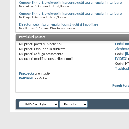
Cumpar link-uri, preferabil nisa constructii sau amenajari interioare
De daniweb în forumul Link-uri/Bannere
Cumpar link-uri, preferabil nisa constructii sau amenajari interioare
De Keopp în forumul Link-uri/Bannere
Director web nisa amenajari constructii si Imobiliare
De wikiteam în forumul Directoare romanesti
Permisiuni postare
Nu puteţi
posta subiecte noi.
Codul B
Nu puteţi
răspunde la subiecte
Zâmbet
Nu puteţi
adăuga ataşamente
Codul
[I
Nu puteţi
modifica posturile proprii
[VIDEO]
Codul H
Trackbac
Pingbacks
are
Inactiv
Refbacks
are
Activ
Reguli Fo