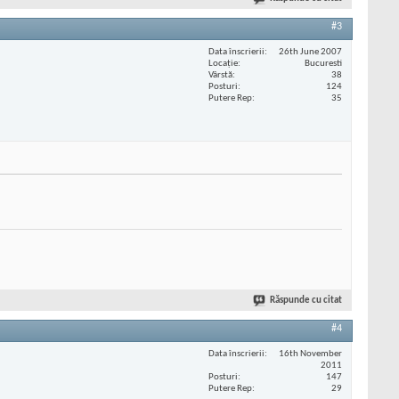
#3
Data înscrierii
26th June 2007
Locaţie
Bucuresti
Vârstă
38
Posturi
124
Putere Rep
35
Răspunde cu citat
#4
Data înscrierii
16th November
2011
Posturi
147
Putere Rep
29