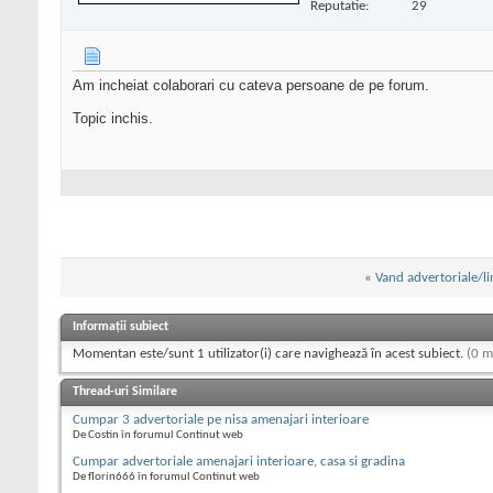
Reputatie:
29
Am incheiat colaborari cu cateva persoane de pe forum.
Topic inchis.
«
Vand advertoriale/l
Informații subiect
Momentan este/sunt 1 utilizator(i) care navighează în acest subiect.
(0 m
Thread-uri Similare
Cumpar 3 advertoriale pe nisa amenajari interioare
De Costin în forumul Continut web
Cumpar advertoriale amenajari interioare, casa si gradina
De florin666 în forumul Continut web