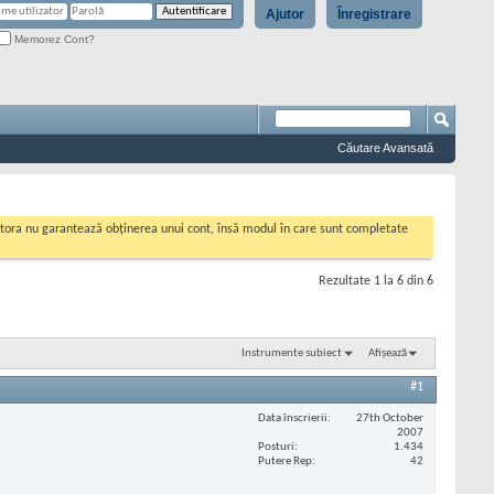
Ajutor
Înregistrare
Memorez Cont?
Căutare Avansată
cestora nu garantează obținerea unui cont, însă modul în care sunt completate
Rezultate 1 la 6 din 6
Instrumente subiect
Afișează
#1
Data înscrierii
27th October
2007
Posturi
1.434
Putere Rep
42