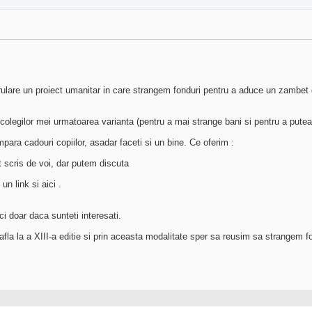
ulare un proiect umanitar in care strangem fonduri pentru a aduce un zambet de 
olegilor mei urmatoarea varianta (pentru a mai strange bani si pentru a putea 
para cadouri copiilor, asadar faceti si un bine. Ce oferim :
at scris de voi, dar putem discuta
un link si aici .
ci doar daca sunteti interesati.
afla la a XIII-a editie si prin aceasta modalitate sper sa reusim sa strangem 