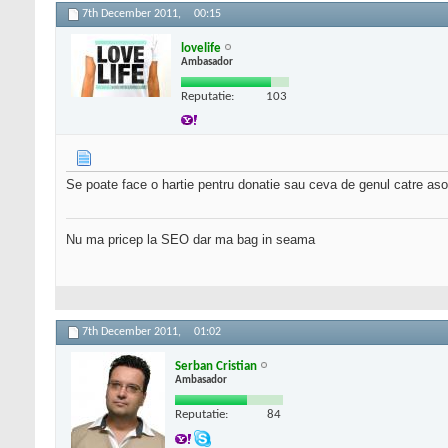
7th December 2011,
00:15
lovelife
Ambasador
Reputatie:
103
Se poate face o hartie pentru donatie sau ceva de genul catre asoci
Nu ma pricep la SEO dar ma bag in seama
7th December 2011,
01:02
Serban Cristian
Ambasador
Reputatie:
84