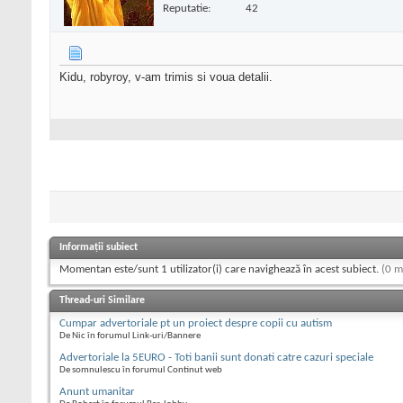
Reputatie:
42
Kidu, robyroy, v-am trimis si voua detalii.
Informații subiect
Momentan este/sunt 1 utilizator(i) care navighează în acest subiect.
(0 m
Thread-uri Similare
Cumpar advertoriale pt un proiect despre copii cu autism
De Nic în forumul Link-uri/Bannere
Advertoriale la 5EURO - Toti banii sunt donati catre cazuri speciale
De somnulescu în forumul Continut web
Anunt umanitar