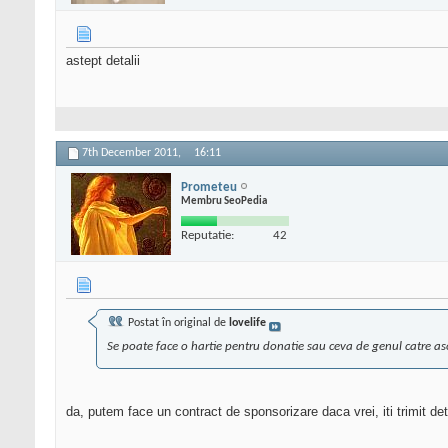
astept detalii
7th December 2011,
16:11
Prometeu
Membru SeoPedia
Reputatie:
42
Postat în original de
lovelife
Se poate face o hartie pentru donatie sau ceva de genul catre asoc
da, putem face un contract de sponsorizare daca vrei, iti trimit det