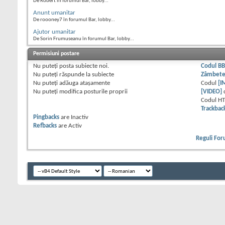
De Robert în forumul Bar, lobby...
Anunt umanitar
De roooney7 în forumul Bar, lobby...
Ajutor umanitar
De Sorin Frumuseanu în forumul Bar, lobby...
Permisiuni postare
Nu puteţi
posta subiecte noi.
Codul B
Nu puteţi
răspunde la subiecte
Zâmbet
Nu puteţi
adăuga ataşamente
Codul
[I
Nu puteţi
modifica posturile proprii
[VIDEO]
Codul H
Trackbac
Pingbacks
are
Inactiv
Refbacks
are
Activ
Reguli Fo