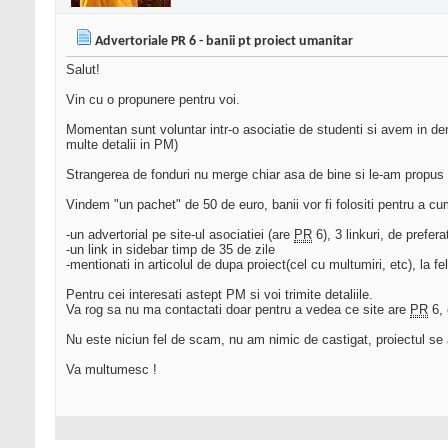
Advertoriale PR 6 - banii pt proiect umanitar
Salut!
Vin cu o propunere pentru voi.
Momentan sunt voluntar intr-o asociatie de studenti si avem in der
multe detalii in PM)
Strangerea de fonduri nu merge chiar asa de bine si le-am propus c
Vindem "un pachet" de 50 de euro, banii vor fi folositi pentru a cum
-un advertorial pe site-ul asociatiei (are
PR
6), 3 linkuri, de prefer
-un link in sidebar timp de 35 de zile
-mentionati in articolul de dupa proiect(cel cu multumiri, etc), la fel 
Pentru cei interesati astept PM si voi trimite detaliile.
Va rog sa nu ma contactati doar pentru a vedea ce site are
PR
6, 
Nu este niciun fel de scam, nu am nimic de castigat, proiectul se 
Va multumesc !