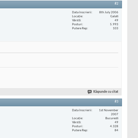
#2
Data înscrierii
8th July 2006
Locaţie
Galati
Vârstă
49
Posturi
5.993
Putere Rep
103
Răspunde cu citat
#3
Data înscrierii
1st November
2007
Locaţie
Bucuresti
Vârstă
49
Posturi
4.328
Putere Rep
84