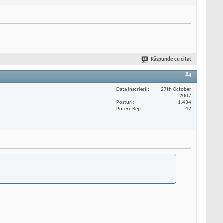
Răspunde cu citat
#4
Data înscrierii
27th October
2007
Posturi
1.434
Putere Rep
42