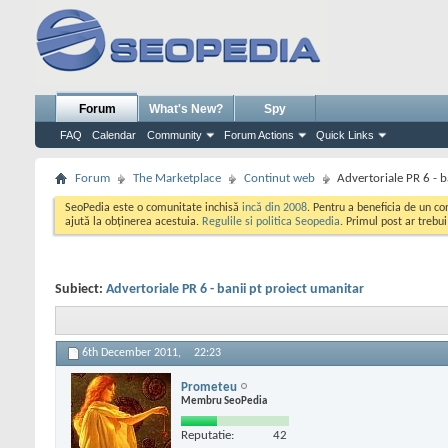
Forum
What's New?
Spy
FAQ
Calendar
Community
Forum Actions
Quick Links
Forum
The Marketplace
Continut web
Advertoriale PR 6 - b
SeoPedia este o comunitate inchisă
incă din 2008
. Pentru a beneficia de un c
ajută la obținerea acestuia.
Regulile si politica Seopedia
. Primul post ar trebu
Subiect:
Advertoriale PR 6 - banii pt proiect umanitar
6th December 2011,
22:23
Prometeu
Membru SeoPedia
Reputatie:
42