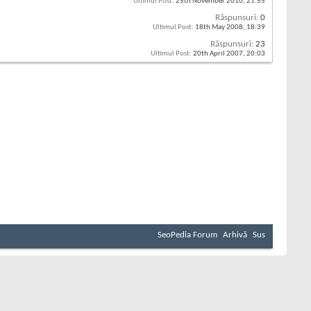
Ultimul Post:
25th November 2010,
21:55
Răspunsuri:
0
Ultimul Post:
18th May 2008,
18:39
Răspunsuri:
23
Ultimul Post:
20th April 2007,
20:03
SeoPedia Forum
Arhivă
Sus