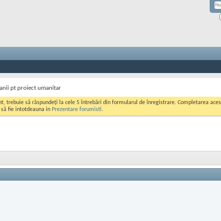
anii pt proiect umanitar
ont, trebuie să răspundeți la cele 5 întrebări din formularul de înregistrare. Completarea a
i să fie intotdeauna in
Prezentare forumisti
.