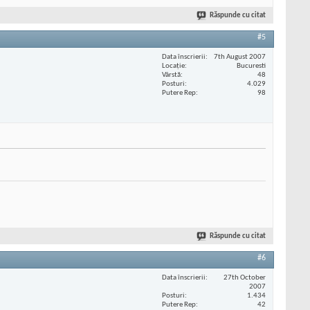
Răspunde cu citat
#5
Data înscrierii
7th August 2007
Locaţie
Bucuresti
Vârstă
48
Posturi
4.029
Putere Rep
98
Răspunde cu citat
#6
Data înscrierii
27th October
2007
Posturi
1.434
Putere Rep
42