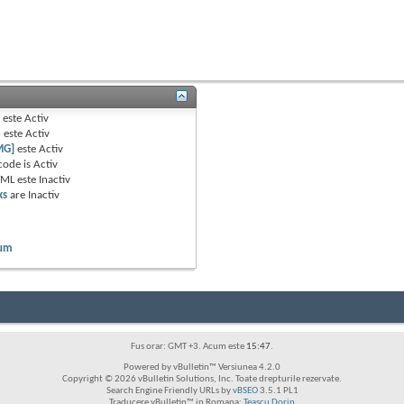
B
este
Activ
e
este
Activ
MG]
este
Activ
code is
Activ
TML este
Inactiv
ks
are
Inactiv
rum
Fus orar: GMT +3. Acum este
15:47
.
Powered by vBulletin™ Versiunea 4.2.0
Copyright © 2026 vBulletin Solutions, Inc. Toate drepturile rezervate.
Search Engine Friendly URLs by
vBSEO
3.5.1 PL1
Traducere vBulletin™ in Romana:
Teascu Dorin