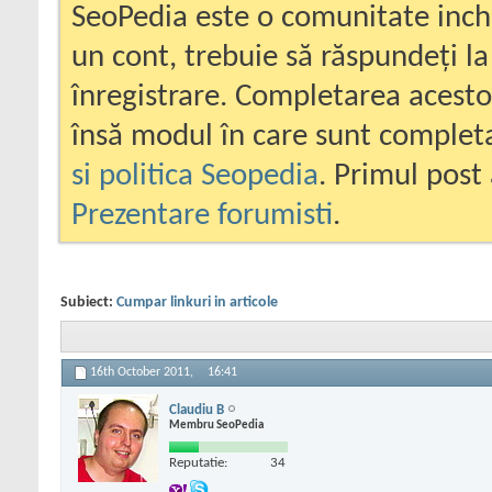
SeoPedia este o comunitate inc
un cont, trebuie să răspundeți la
înregistrare. Completarea acesto
însă modul în care sunt completa
si politica Seopedia
. Primul post 
Prezentare forumisti
.
Subiect:
Cumpar linkuri in articole
16th October 2011,
16:41
Claudiu B
Membru SeoPedia
Reputatie:
34