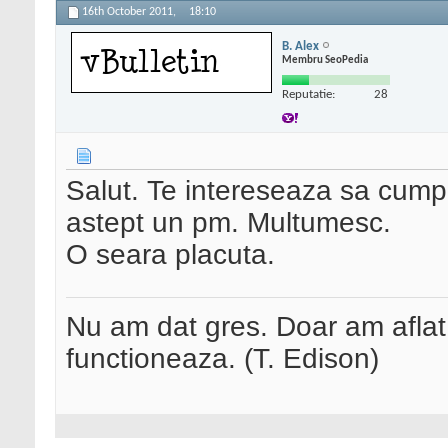
16th October 2011,
18:10
B. Alex
Membru SeoPedia
Reputatie:
28
Salut. Te intereseaza sa cum
astept un pm. Multumesc.
O seara placuta.
Nu am dat gres. Doar am afla
functioneaza. (T. Edison)