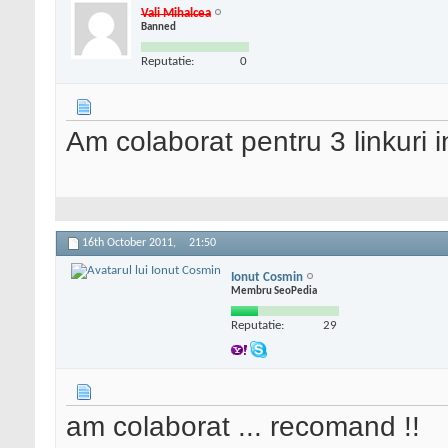
Vali Mihalcea
Banned
Reputatie:
0
Am colaborat pentru 3 linkuri 
16th October 2011,
21:50
Ionut Cosmin
Membru SeoPedia
Reputatie:
29
am colaborat ... recomand !!