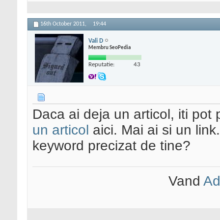
16th October 2011,
19:44
Vali D
Membru SeoPedia
Reputatie:
43
Daca ai deja un articol, iti pot
un articol
aici. Mai ai si un lin
keyword precizat de tine?
Vand
Ad