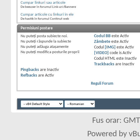
Cumpar linkuri sau articole
De beeuser în forumul Link-uri/Bannere
Cumpar articole cu linkuri in ele
De haotik în forumul Continut web
Permisiuni postare
Nu puteţi
posta subiecte noi.
Codul BB
este
Activ
Nu puteţi
răspunde la subiecte
Zâmbete
este
Activ
Nu puteţi
adăuga ataşamente
Codul
[IMG]
este
Activ
Nu puteţi
modifica posturile proprii
[VIDEO]
code is
Activ
Codul HTML este
Inactiv
Trackbacks
are
Inactiv
Pingbacks
are
Inactiv
Refbacks
are
Activ
Reguli Forum
Fus orar: GM
Powered by vBu