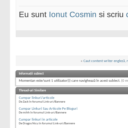
Eu sunt
Ionut Cosmin
si scriu
«
Caut content writer engleză, 
Informații subiect
Momentan este/sunt 1 utilizator(i) care navighează în acest subiect.
(0 m
Thread-uri Similare
Cumpar linkuri/articole
De Zack în forumul Link-uri/Bannere
Cumpar Linkuri Sau Articole Pe Bloguri
De mihh în forumul Link-uri/Bannere
Cumpar linkuri in articole
De Dragos Nicu în forumul Link-uri/Bannere