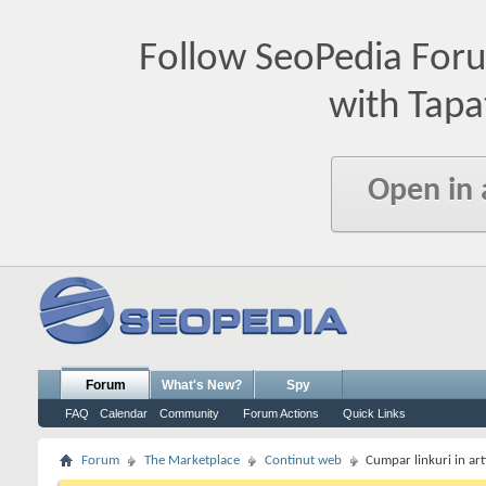
Follow SeoPedia For
with Tapa
Open in
Forum
What's New?
Spy
FAQ
Calendar
Community
Forum Actions
Quick Links
Forum
The Marketplace
Continut web
Cumpar linkuri in art