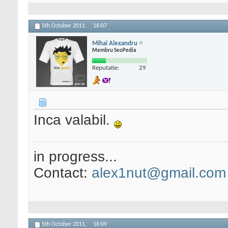
5th October 2011,
16:07
Mihai Alexandru
Membru SeoPedia
Reputatie:
29
Inca valabil.
in progress...
Contact:
alex1nut@gmail.com
5th October 2011,
16:09