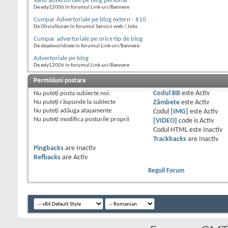
Vand advertoriale pe blog personal
De edy12006 în forumul Link-uri/Bannere
Cumpar Advertoriale pe blog extern - $10
De OliviuStoian în forumul Servicii web / Jobs
Cumpar advertoriale pe orice tip de blog
De deadworldisee în forumul Link-uri/Bannere
Advertoriale pe blog
De edy12006 în forumul Link-uri/Bannere
Permisiuni postare
Nu puteţi
posta subiecte noi.
Codul BB
este
Activ
Nu puteţi
răspunde la subiecte
Zâmbete
este
Activ
Nu puteţi
adăuga ataşamente
Codul
[IMG]
este
Activ
Nu puteţi
modifica posturile proprii
[VIDEO]
code is
Activ
Codul HTML este
Inactiv
Trackbacks
are
Inactiv
Pingbacks
are
Inactiv
Refbacks
are
Activ
Reguli Forum