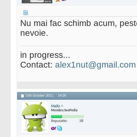
Nu mai fac schimb acum, pest
nevoie.
in progress...
Contact:
alex1nut@gmail.com
15th October 2011,
14:26
MaXz
Membru SeoPedia
Reputatie:
38