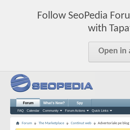
Follow SeoPedia For
with Tapa
Open in
Forum
What's New?
Spy
FAQ
Calendar
Community
Forum Actions
Quick Links
Forum
The Marketplace
Continut web
Advertoriale pe blog