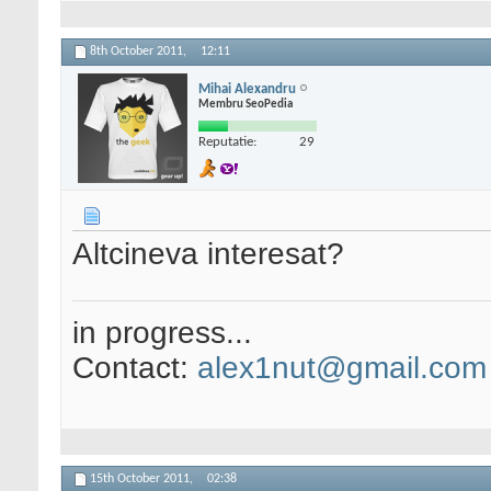
8th October 2011,
12:11
Mihai Alexandru
Membru SeoPedia
Reputatie:
29
Altcineva interesat?
in progress...
Contact:
alex1nut@gmail.com
15th October 2011,
02:38