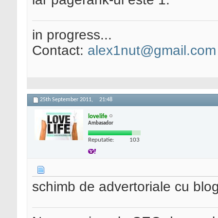
in progress...
Contact:
alex1nut@gmail.com
25th September 2011,
21:48
lovelife
Ambasador
Reputatie:
103
schimb de advertoriale cu blo