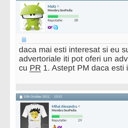
MaXz
Membru SeoPedia
Reputatie:
38
daca mai esti interesat si eu 
advertoriale iti pot oferi un ad
cu
PR
1. Astept PM daca esti i
15th October 2011,
13:53
Mihai Alexandru
Membru SeoPedia
Reputatie:
29