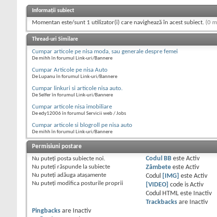
Informații subiect
Momentan este/sunt 1 utilizator(i) care navighează în acest subiect.
(0 m
Thread-uri Similare
Cumpar articole pe nisa moda, sau generale despre femei
De mihh în forumul Link-uri/Bannere
Cumpar Articole pe nisa Auto
De Lupanu în forumul Link-uri/Bannere
Cumpar linkuri si articole nisa auto.
De Selfer în forumul Link-uri/Bannere
Cumpar articole nisa imobiliare
De edy12006 în forumul Servicii web / Jobs
Cumpar articole si blogroll pe nisa auto
De mihh în forumul Link-uri/Bannere
Permisiuni postare
Nu puteţi
posta subiecte noi.
Codul BB
este
Activ
Nu puteţi
răspunde la subiecte
Zâmbete
este
Activ
Nu puteţi
adăuga ataşamente
Codul
[IMG]
este
Activ
Nu puteţi
modifica posturile proprii
[VIDEO]
code is
Activ
Codul HTML este
Inactiv
Trackbacks
are
Inactiv
Pingbacks
are
Inactiv