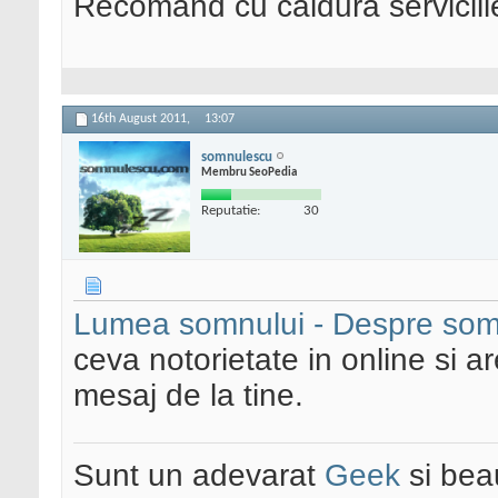
Recomand cu caldura serviciil
16th August 2011,
13:07
somnulescu
Membru SeoPedia
Reputatie:
30
Lumea somnului - Despre somn
ceva notorietate in online si a
mesaj de la tine.
Sunt un adevarat
Geek
si bea