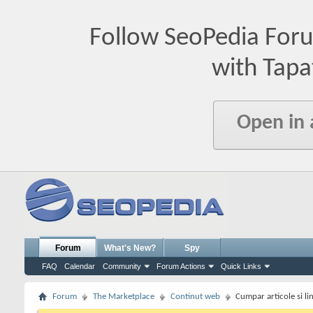
Follow SeoPedia For
with Tapa
Open in
Forum
What's New?
Spy
FAQ
Calendar
Community
Forum Actions
Quick Links
Forum
The Marketplace
Continut web
Cumpar articole si lin