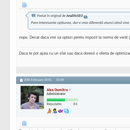
Postat în original de
AnaliticSEO
Pare interesanta opţiunea, dar e vreo diferenţă atunci când vine
nope. Decat daca vrei sa optezi pentru impozit la norma de venit (
Daca te pot ajuta cu un sfat sau daca doresti o oferta de optimiza
20th February 2015,
15:09
Alex Dumitru
Administrator
Reputatie:
65