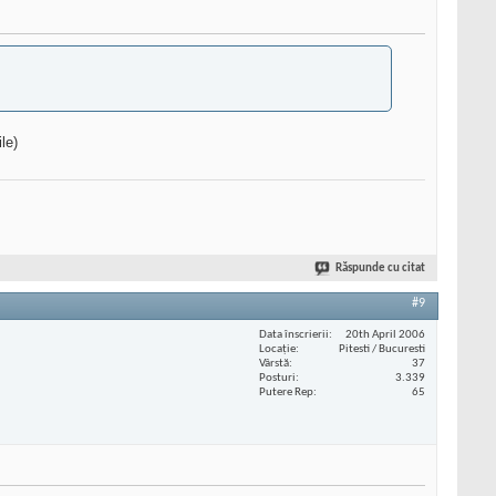
le)
Răspunde cu citat
#9
Data înscrierii
20th April 2006
Locaţie
Pitesti / Bucuresti
Vârstă
37
Posturi
3.339
Putere Rep
65