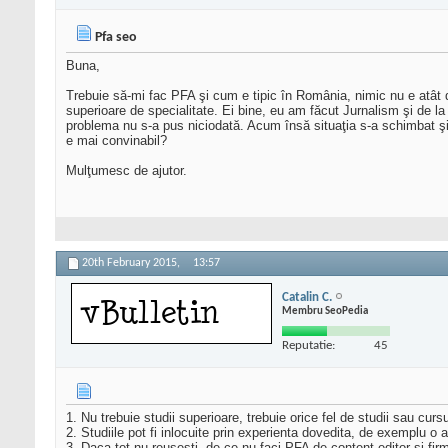
Pfa seo
Buna,
Trebuie să-mi fac PFA şi cum e tipic în România, nimic nu e atât de
superioare de specialitate. Ei bine, eu am făcut Jurnalism şi de l
problema nu s-a pus niciodată. Acum însă situaţia s-a schimbat ş
e mai convinabil?
Mulţumesc de ajutor.
20th February 2015,
13:57
Catalin C.
Membru SeoPedia
Reputatie:
45
1. Nu trebuie studii superioare, trebuie orice fel de studii sau curs
2. Studiile pot fi inlocuite prin experienta dovedita, de exemplu o
3. Daca tot nu reusesti, de ce nu faci PFA de content editor si fir