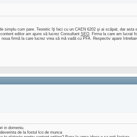
 simplu cum pare. Teoretic îţi faci cu un CAEN 6202 şi ai scăpat, dar asta e d
a content editor am ajuns să lucrez Consultant
SEO
. Firma la care am lucrat 
i noua firmă la care lucrez vrea să mă vadă cu PFA. Respectiv apare întrebar
uri in domeniu.
 adeverinta de la fostul lco de munca
ma te plateste pentru content writing? Pana la urma ideea e sa poti factura