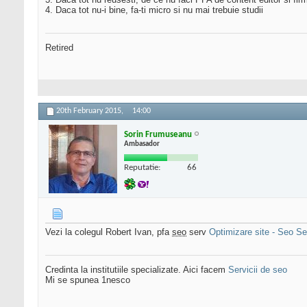
4. Daca tot nu-i bine, fa-ti micro si nu mai trebuie studii
Retired
20th February 2015,
14:00
Sorin Frumuseanu
Ambasador
Reputatie:
66
Vezi la colegul Robert Ivan, pfa
seo
serv
Optimizare site - Seo Se
Credinta la institutiile specializate. Aici facem
Servicii de seo
Mi se spunea 1nesco