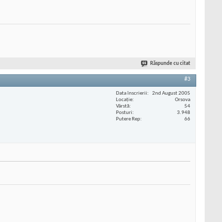
Răspunde cu citat
#3
Data înscrierii
2nd August 2005
Locaţie
Orsova
Vârstă
54
Posturi
3.948
Putere Rep
66