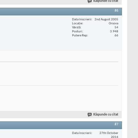
Răspunde cu citat
#6
Data înscrierii
2nd August 2005
Locaţie
Orsova
Vârstă
54
Posturi
3.948
Putere Rep
66
Răspunde cu citat
#7
Data înscrierii
27th October
2014