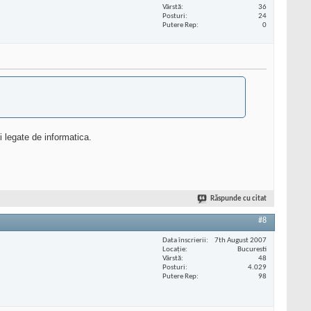
Vârstă
36
Posturi
24
Putere Rep
0
i legate de informatica.
Răspunde cu citat
#8
Data înscrierii
7th August 2007
Locaţie
Bucuresti
Vârstă
48
Posturi
4.029
Putere Rep
98