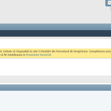
ont, trebuie să răspundeți la cele 5 întrebări din formularul de înregistrare. Completarea a
i să fie intotdeauna in
Prezentare forumisti
.