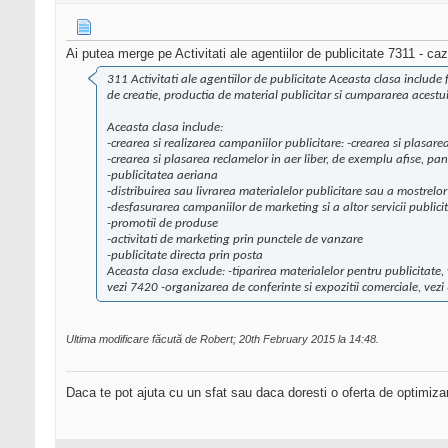
Ai putea merge pe Activitati ale agentiilor de publicitate 7311 - caz 
311 Activitati ale agentiilor de publicitate Aceasta clasa include 
de creatie, productia de material publicitar si cumpararea acestu
Aceasta clasa include:
-crearea si realizarea campaniilor publicitare: -crearea si plasarea
-crearea si plasarea reclamelor in aer liber, de exemplu afise, pa
-publicitatea aeriana
-distribuirea sau livrarea materialelor publicitare sau a mostrelor -
-desfasurarea campaniilor de marketing si a altor servicii publicitar
-promotii de produse
-activitati de marketing prin punctele de vanzare
-publicitate directa prin posta
Aceasta clasa exclude: -tiparirea materialelor pentru publicitate, 
vezi 7420 -organizarea de conferinte si expozitii comerciale, vezi
Ultima modificare făcută de Robert; 20th February 2015 la
14:48
.
Daca te pot ajuta cu un sfat sau daca doresti o oferta de optimiza