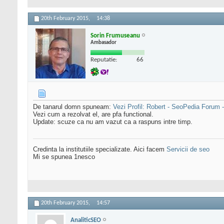
20th February 2015,
14:38
Sorin Frumuseanu
Ambasador
Reputatie:
66
De tanarul domn spuneam:
Vezi Profil: Robert - SeoPedia Foru
Vezi cum a rezolvat el, are pfa functional.
Update: scuze ca nu am vazut ca a raspuns intre timp.
Credinta la institutiile specializate. Aici facem
Servicii de seo
Mi se spunea 1nesco
20th February 2015,
14:57
AnaliticSEO