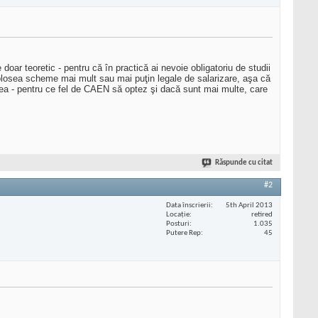
oar teoretic - pentru că în practică ai nevoie obligatoriu de studii
folosea scheme mai mult sau mai puţin legale de salarizare, aşa că
ea - pentru ce fel de CAEN să optez şi dacă sunt mai multe, care
Răspunde cu citat
#2
Data înscrierii
5th April 2013
Locaţie
retired
Posturi
1.035
Putere Rep
45