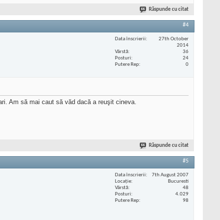
Răspunde cu citat
#4
Data înscrierii
27th October
2014
Vârstă
36
Posturi
24
Putere Rep
0
ri. Am să mai caut să văd dacă a reuşit cineva.
Răspunde cu citat
#5
Data înscrierii
7th August 2007
Locaţie
Bucuresti
Vârstă
48
Posturi
4.029
Putere Rep
98