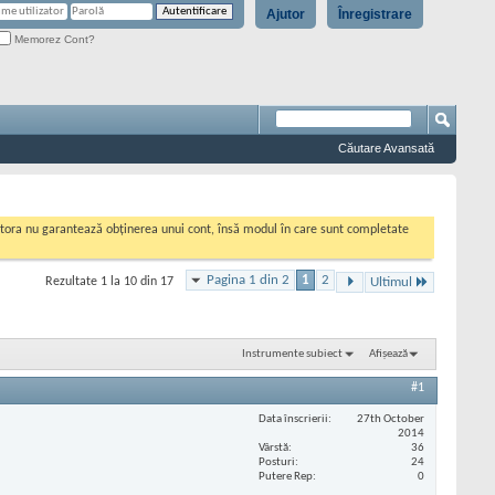
Ajutor
Înregistrare
Memorez Cont?
Căutare Avansată
cestora nu garantează obținerea unui cont, însă modul în care sunt completate
Pagina 1 din 2
1
2
Rezultate 1 la 10 din 17
Ultimul
Instrumente subiect
Afișează
#1
Data înscrierii
27th October
2014
Vârstă
36
Posturi
24
Putere Rep
0