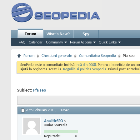
Forum
What's New?
Spy
FAQ
Calendar
Community
Forum Actions
Quick Links
Forum
Chestiuni generale
Comunitatea Seopedia
Pfa seo
SeoPedia este o comunitate inchisă
incă din 2008
. Pentru a beneficia de un c
ajută la obținerea acestuia.
Regulile si politica Seopedia
. Primul post ar trebu
Subiect:
Pfa seo
20th February 2015,
13:42
AnaliticSEO
Junior SeoPedia
Reputatie:
0