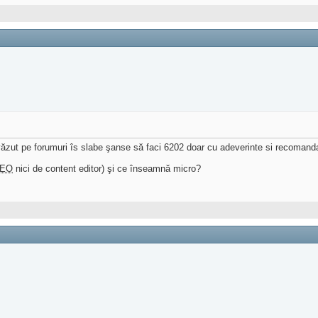
zut pe forumuri îs slabe şanse să faci 6202 doar cu adeverinte si recomanda
EO
nici de content editor) şi ce înseamnă micro?