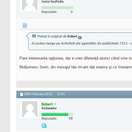
Junior SeoPedia
Reputatie:
0
Postat în original de
Robert
Ai putea merge pe Activitati ale agentiilor de publicitate 7311 - ca
Pare interesanta opţiunea, dar e vreo diferenţă atunci când vine v
Mulţumesc Sorin, din mesajul tău mi-am dat seama şi ce înseamn
20th February 2015,
15:01
Robert
Ambasador
Reputatie:
98