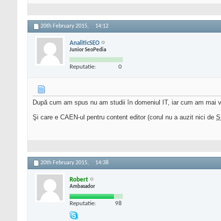
20th February 2015,
14:12
AnaliticSEO
Junior SeoPedia
Reputatie:
0
După cum am spus nu am studii în domeniul IT, iar cum am mai vă
Şi care e CAEN-ul pentru content editor (corul nu a auzit nici de
S
20th February 2015,
14:38
Robert
Ambasador
Reputatie:
98