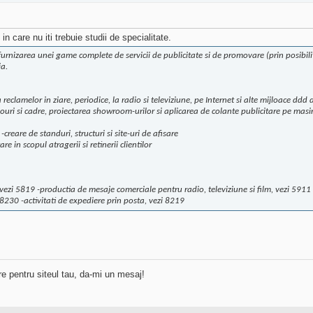
in care nu iti trebuie studii de specialitate.
furnizarea unei game complete de servicii de publicitate si de promovare (prin posibilit
ia.
 reclamelor in ziare, periodice, la radio si televiziune, pe Internet si alte mijloace dd
nouri si cadre, proiectarea showroom-urilor si aplicarea de colante publicitare pe masi
creare de standuri, structuri si site-uri de afisare
e in scopul atragerii si retinerii clientilor
vezi 5819 -productia de mesaje comerciale pentru radio, televiziune si film, vezi 5911 -a
 8230 -activitati de expediere prin posta, vezi 8219
re pentru siteul tau, da-mi un mesaj!