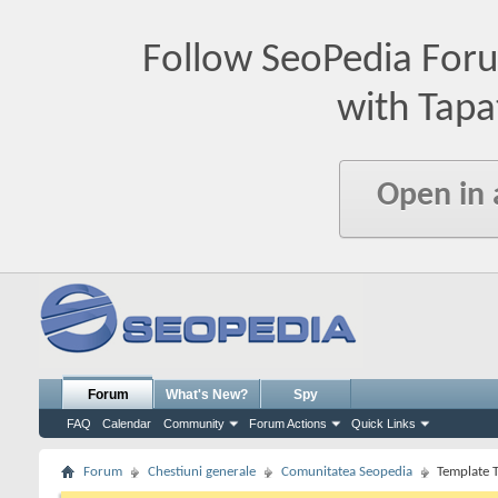
Follow SeoPedia For
with Tapa
Open in
Forum
What's New?
Spy
FAQ
Calendar
Community
Forum Actions
Quick Links
Forum
Chestiuni generale
Comunitatea Seopedia
Template 