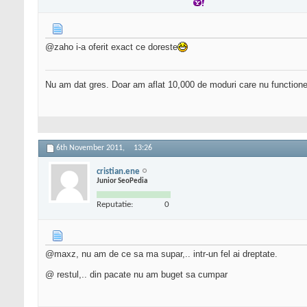
@zaho i-a oferit exact ce doreste
Nu am dat gres. Doar am aflat 10,000 de moduri care nu functione
6th November 2011,
13:26
cristian.ene
Junior SeoPedia
Reputatie:
0
@maxz, nu am de ce sa ma supar,.. intr-un fel ai dreptate.
@ restul,.. din pacate nu am buget sa cumpar