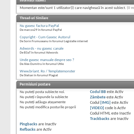
Informații subiect
Momentan este/sunt 1 utilizator(i) care navighează în acest subiect.
(0 m
Thread-uri Similare
Nu gasesc factura PayPal
De marcos29 în forumul PayPal
Copyright - Cum Gasesc Autorul
De Sorin Frumuseanu în forumul Legislatie internet
Adwords - nu gasesc canale
De B3aT în forumul Adwords
Unde gasesc manuale despre seo ?
De Alex Dumitru în forumul Utile
Www.briant. Ro / Templatemonster
De Stelian în forumul Plagiat
Permisiuni postare
Nu puteţi
posta subiecte noi.
Codul BB
este
Activ
Nu puteţi
răspunde la subiecte
Zâmbete
este
Activ
Nu puteţi
adăuga ataşamente
Codul
[IMG]
este
Activ
Nu puteţi
modifica posturile proprii
[VIDEO]
code is
Activ
Codul HTML este
Inactiv
Trackbacks
are
Inactiv
Pingbacks
are
Inactiv
Refbacks
are
Activ