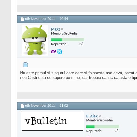
6th November 2011,
10:54
MaXz
Membru SeoPedia
Reputatie:
38
Nu este primul si singurul care cere si foloseste asa ceva, pacat
nou Cristi o sa se supere pe mine, dar trebuie sa zic ca asta e ti
6th November 2011,
11:02
B. Alex
Membru SeoPedia
Reputatie:
28