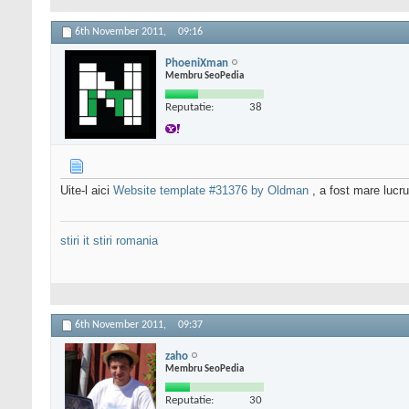
6th November 2011,
09:16
PhoeniXman
Membru SeoPedia
Reputatie:
38
Uite-l aici
Website template #31376 by Oldman
, a fost mare lucr
stiri it
stiri romania
6th November 2011,
09:37
zaho
Membru SeoPedia
Reputatie:
30