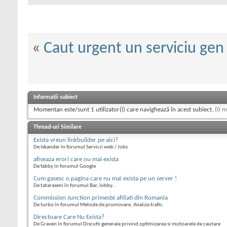
«
Caut urgent un serviciu ge
Informații subiect
Momentan este/sunt 1 utilizator(i) care navighează în acest subiect.
(0 m
Thread-uri Similare
Exista vreun linkbuilder pe aici?
De Iskander în forumul Servicii web / Jobs
afiseaza erori care nu mai exista
De fabby în forumul Google
Cum gasesc o pagina care nu mai exista pe un server !
De tataraseni în forumul Bar, lobby...
Commission Junction primeste afiliati din Romania
De turbo în forumul Metode de promovare, Analiza trafic.
Directoare Care Nu Exista?
De Graven în forumul Discutii generale privind optimizarea si motoarele de cautare