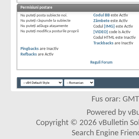
Permisiuni postare
Nu puteţi
posta subiecte noi.
Codul BB
este
Activ
Nu puteţi
răspunde la subiecte
Zâmbete
este
Activ
Nu puteţi
adăuga ataşamente
Codul
[IMG]
este
Activ
Nu puteţi
modifica posturile proprii
[VIDEO]
code is
Activ
Codul HTML este
Inactiv
Trackbacks
are
Inactiv
Pingbacks
are
Inactiv
Refbacks
are
Activ
Reguli Forum
Fus orar: GM
Powered by vBu
Copyright © 2026 vBulletin Solu
Search Engine Frien