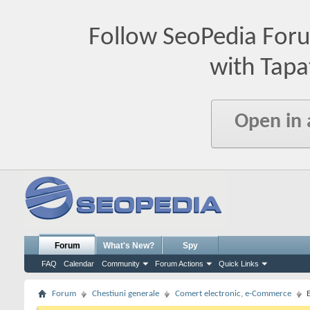
Follow SeoPedia For
with Tapa
Open in
Forum
What's New?
Spy
FAQ
Calendar
Community
Forum Actions
Quick Links
Forum
Chestiuni generale
Comert electronic, e-Commerce