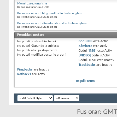
Monetizarea unui site
De cos_raq în forumul Utile
Promovarea unui blog medical in limba engleza
De Psyche în forumul Studii de caz
Promovarea unui site educational in limba engleza
De Psyche în forumul Studii de caz
Permisiuni postare
Nu puteţi
posta subiecte noi.
Codul BB
este
Activ
Nu puteţi
răspunde la subiecte
Zâmbete
este
Activ
Nu puteţi
adăuga ataşamente
Codul
[IMG]
este
Activ
Nu puteţi
modifica posturile proprii
[VIDEO]
code is
Activ
Codul HTML este
Inactiv
Trackbacks
are
Inactiv
Pingbacks
are
Inactiv
Refbacks
are
Activ
Reguli Forum
Fus orar: GM