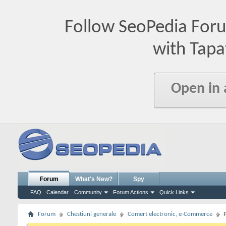
Follow SeoPedia For
with Tapa
Open in
Forum
What's New?
Spy
FAQ
Calendar
Community
Forum Actions
Quick Links
Forum
Chestiuni generale
Comert electronic, e-Commerce