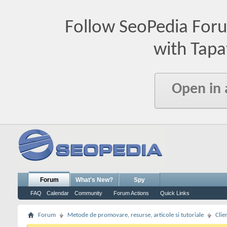
Follow SeoPedia For
with Tapa
Open in
Forum
What's New?
Spy
FAQ
Calendar
Community
Forum Actions
Quick Links
Forum
Metode de promovare, resurse, articole si tutoriale
Clie