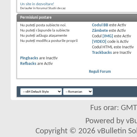
Un site in dezvoltare!
De laufer în forumul Studii de caz
Permisiuni postare
Nu puteţi
posta subiecte noi.
Codul BB
este
Activ
Nu puteţi
răspunde la subiecte
Zâmbete
este
Activ
Nu puteţi
adăuga ataşamente
Codul
[IMG]
este
Activ
Nu puteţi
modifica posturile proprii
[VIDEO]
code is
Activ
Codul HTML este
Inactiv
Trackbacks
are
Inactiv
Pingbacks
are
Inactiv
Refbacks
are
Activ
Reguli Forum
Fus orar: GM
Powered by vBu
Copyright © 2026 vBulletin Solu