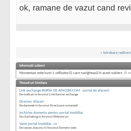
ok, ramane de vazut cand revi
«
Intrebare redirect
Informații subiect
Momentan este/sunt 1 utilizator(i) care navighează în acest subiect.
(0 m
Thread-uri Similare
Link exchange BURSA DE AFACERI.COM - portal de afacerii
De matican în forumul Link/banner exchange
Director Afaceri
De daniweb în forumul Directoare romanesti
Inchiriez domeniu pentru portal imobiliar
De charlieking în forumul Website-uri
Vand portal imobiliar .ro
De razvan.diaconu în forumul Domenii web