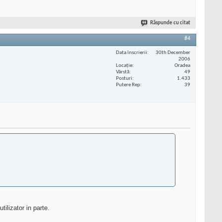
Răspunde cu citat
#4
Data înscrierii
30th December
2006
Locaţie
Oradea
Vârstă
49
Posturi
1.433
Putere Rep
39
ilizator in parte.