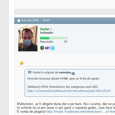
3rd June 2008,
10:20
thefan
Ambasador
Reputatie:
39
Postat în original de
memelea
Post din forumul oficial MYBB, sper sa iti fie de ajutor
[Release] HTML Permissions (by usergroup and UID):
http://community.mybboard.net/showthread.php?tid=29432
Multumesc, ar fi alegere buna dar e pe bani. Nu-i scump, dar se p
In schimb nu m-am lasat si am gasit o varianta gratis, care face e
E vorba de pluginul
http://mods.mybboard.net/view/users-...st-htm