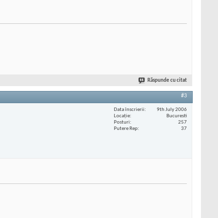
Răspunde cu citat
#3
Data înscrierii
9th July 2006
Locaţie
Bucuresti
Posturi
257
Putere Rep
37