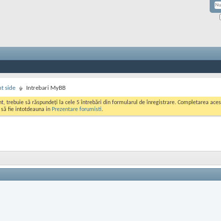
nt side
Intrebari MyBB
ont, trebuie să răspundeți la cele 5 întrebări din formularul de înregistrare. Completarea a
i să fie intotdeauna in
Prezentare forumisti
.