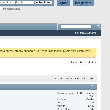
Ajutor
Înregistrare
Memorez Cont?
Căutare Avansată
cestora nu garantează obținerea unui cont, însă modul în care sunt completate
Rezultate 1 la 4 din 4
Instrumente subiect
Afișează
#1
Data înscrierii
30th December
2006
Locaţie
Oradea
Vârstă
49
Posturi
1.433
Putere Rep
39