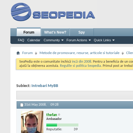
Forum
What's New?
Spy
FAQ
Calendar
Community
Forum Actions
Quick Links
Forum
Metode de promovare, resurse, articole si tutoriale
Clie
SeoPedia este o comunitate inchisă
incă din 2008
. Pentru a beneficia de un c
ajută la obținerea acestuia.
Regulile si politica Seopedia
. Primul post ar trebu
Subiect:
Intrebari MyBB
31st May 2008,
09:28
thefan
Ambasador
Reputatie:
39