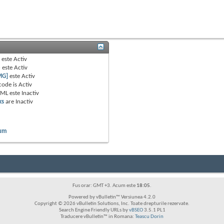
B
este
Activ
e
este
Activ
MG]
este
Activ
code is
Activ
TML este
Inactiv
ks
are
Inactiv
rum
Fus orar: GMT +3. Acum este
18:05
.
Powered by vBulletin™ Versiunea 4.2.0
Copyright © 2026 vBulletin Solutions, Inc. Toate drepturile rezervate.
Search Engine Friendly URLs by
vBSEO
3.5.1 PL1
Traducere vBulletin™ in Romana:
Teascu Dorin