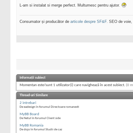
L-am si instalat si merge perfect. Multumesc pentru ajutor.
Consumator și producător de
articole despre SF&F
. SEO de voie,
Informații subiect
Momentan este/sunt 1 utilizator(i) care navighează în acest subiect.
(0 m
Thread-uri Similare
2 intrebari
De eadesign în forumul Directoare romanesti
MyBB Board
De Netul în forumul Client side
MyBB Romania
De dojo în forumul Studii de caz