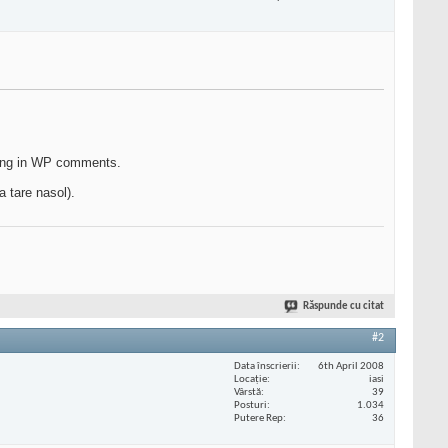
ajung in WP comments.
 tare nasol).
Răspunde cu citat
#2
Data înscrierii
6th April 2008
Locaţie
iasi
Vârstă
39
Posturi
1.034
Putere Rep
36