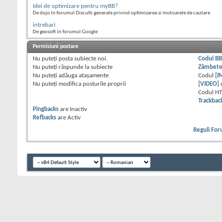
Idei de optimizare pentru myBB?
De dojo în forumul Discutii generale privind optimizarea si motoarele de cautare
intrebari
De geosoft în forumul Google
Permisiuni postare
Nu puteţi
posta subiecte noi.
Codul B
Nu puteţi
răspunde la subiecte
Zâmbet
Nu puteţi
adăuga ataşamente
Codul
[I
Nu puteţi
modifica posturile proprii
[VIDEO]
Codul H
Trackbac
Pingbacks
are
Inactiv
Refbacks
are
Activ
Reguli Fo