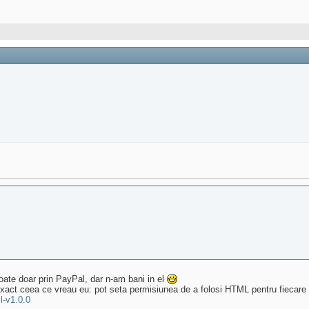
oate doar prin PayPal, dar n-am bani in el
xact ceea ce vreau eu: pot seta permisiunea de a folosi HTML pentru fiecare ut
l-v1.0.0