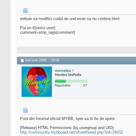
trebuie sa modifici codul de und evrei sa nu contina html.
Pui un if(verici user)
comment=strip_tags(comment)
2nd June 2008,
10:56
memelea
Membru SeoPedia
Reputatie:
37
Post din forumul oficial MYBB, sper sa iti fie de ajutor
[Release] HTML Permissions (by usergroup and UID):
http://community.mybboard.net/showthread.php?tid=29432