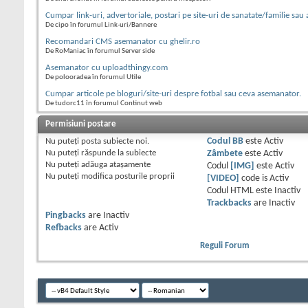
Cumpar link-uri, advertoriale, postari pe site-uri de sanatate/familie sa
De cipo în forumul Link-uri/Bannere
Recomandari CMS asemanator cu ghelir.ro
De RoManiac în forumul Server side
Asemanator cu uploadthingy.com
De polooradea în forumul Utile
Cumpar articole pe bloguri/site-uri despre fotbal sau ceva asemanator.
De tudorc11 în forumul Continut web
Permisiuni postare
Nu puteţi
posta subiecte noi.
Codul BB
este
Activ
Nu puteţi
răspunde la subiecte
Zâmbete
este
Activ
Nu puteţi
adăuga ataşamente
Codul
[IMG]
este
Activ
Nu puteţi
modifica posturile proprii
[VIDEO]
code is
Activ
Codul HTML este
Inactiv
Trackbacks
are
Inactiv
Pingbacks
are
Inactiv
Refbacks
are
Activ
Reguli Forum