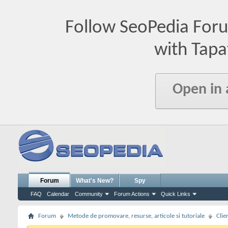
Follow SeoPedia For
with Tapa
Open in
Forum
What's New?
Spy
FAQ
Calendar
Community
Forum Actions
Quick Links
Forum
Metode de promovare, resurse, articole si tutoriale
Clie