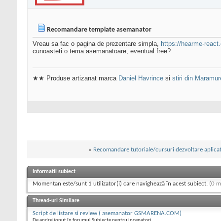
Recomandare template asemanator
Vreau sa fac o pagina de prezentare simpla,
https://hearme-reac
cunoasteti o tema asemanatoare, eventual free?
★★ Produse artizanat marca
Daniel Havrince
si
stiri din Maramu
«
Recomandare tutoriale/cursuri dezvoltare aplicat
Informații subiect
Momentan este/sunt 1 utilizator(i) care navighează în acest subiect.
(0 m
Thread-uri Similare
Script de listare si review ( asemanator GSMARENA.COM)
De andreiionut în forumul Subiecte pentru incepatori