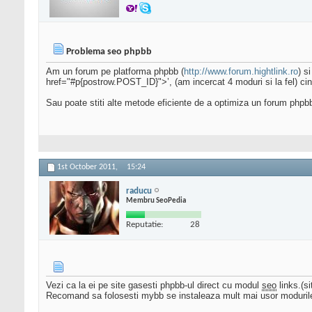
Problema seo phpbb
Am un forum pe platforma phpbb (
http://www.forum.hightlink.ro
) s
href="#p{postrow.POST_ID}">’, (am incercat 4 moduri si la fel) ci
Sau poate stiti alte metode eficiente de a optimiza un forum phpb
1st October 2011,
15:24
raducu
Membru SeoPedia
Reputatie:
28
Vezi ca la ei pe site gasesti phpbb-ul direct cu modul
seo
links.(si
Recomand sa folosesti mybb se instaleaza mult mai usor moduril