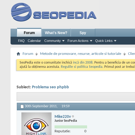
Forum
What's New?
Spy
FAQ
Calendar
Community
Forum Actions
Quick Links
Forum
Metode de promovare, resurse, articole si tutoriale
Clie
SeoPedia este o comunitate inchisă
incă din 2008
. Pentru a beneficia de un c
ajută la obținerea acestuia.
Regulile si politica Seopedia
. Primul post ar trebu
Subiect:
Problema seo phpbb
30th September 2011,
19:59
Mike220v
Junior SeoPedia
Reputatie:
0