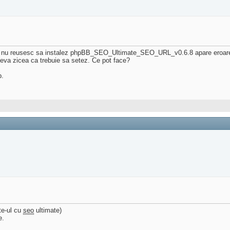
i nu reusesc sa instalez phpBB_SEO_Ultimate_SEO_URL_v0.6.8 apare eroarea
neva zicea ca trebuie sa setez. Ce pot face?
b.
te-ul cu
seo
ultimate)
e.