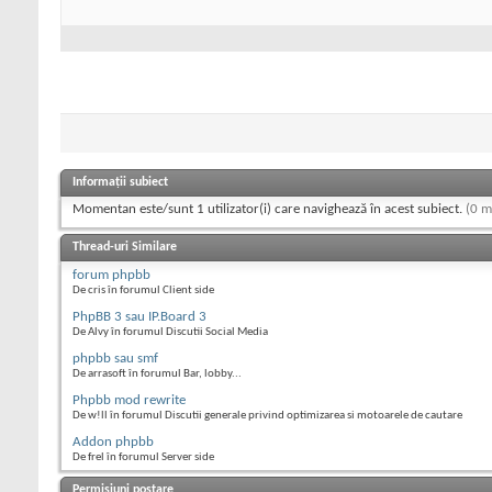
Informații subiect
Momentan este/sunt 1 utilizator(i) care navighează în acest subiect.
(0 m
Thread-uri Similare
forum phpbb
De cris în forumul Client side
PhpBB 3 sau IP.Board 3
De Alvy în forumul Discutii Social Media
phpbb sau smf
De arrasoft în forumul Bar, lobby...
Phpbb mod rewrite
De w!ll în forumul Discutii generale privind optimizarea si motoarele de cautare
Addon phpbb
De frel în forumul Server side
Permisiuni postare