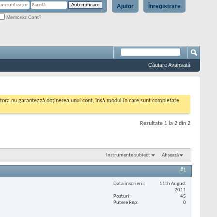
Ajutor
Înregistrare
Memorez Cont?
Căutare Avansată
cestora nu garantează obținerea unui cont, însă modul în care sunt completate
Rezultate 1 la 2 din 2
Instrumente subiect
Afișează
#1
Data înscrierii
11th August
2011
Posturi
45
Putere Rep
0