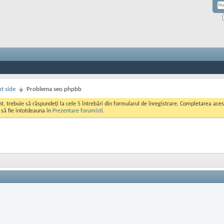
nt side
Problema seo phpbb
ont, trebuie să răspundeți la cele 5 întrebări din formularul de înregistrare. Completarea a
i să fie intotdeauna in
Prezentare forumisti
.