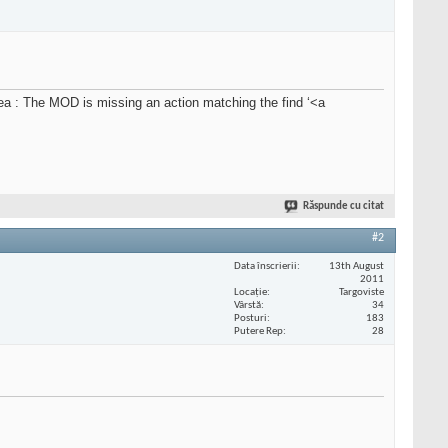
 : The MOD is missing an action matching the find ‘<a
Răspunde cu citat
#2
Data înscrierii
13th August
2011
Locaţie
Targoviste
Vârstă
34
Posturi
183
Putere Rep
28