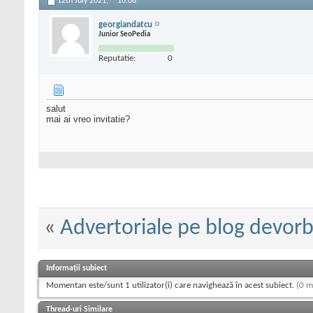
12th July 2021,
16:08
georgiandatcu
Junior SeoPedia
Reputatie:
0
salut
mai ai vreo invitatie?
«
Advertoriale pe blog devorb
Informații subiect
Momentan este/sunt 1 utilizator(i) care navighează în acest subiect.
(0 m
Thread-uri Similare