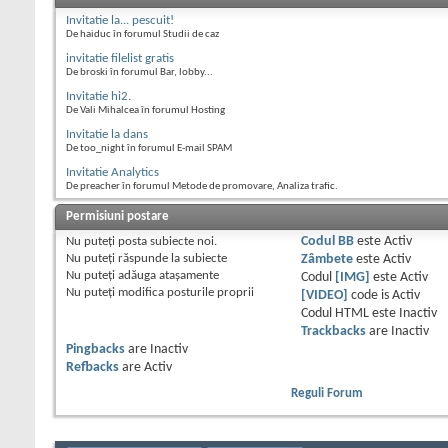
Invitatie la... pescuit!
De haiduc în forumul Studii de caz
invitatie filelist gratis
De broski în forumul Bar, lobby...
Invitatie hi2.
De Vali Mihalcea în forumul Hosting
Invitatie la dans
De too_night în forumul E-mail SPAM
Invitatie Analytics
De preacher în forumul Metode de promovare, Analiza trafic.
Permisiuni postare
Nu puteţi
posta subiecte noi.
Codul BB
este
Activ
Nu puteţi
răspunde la subiecte
Zâmbete
este
Activ
Nu puteţi
adăuga ataşamente
Codul
[IMG]
este
Activ
Nu puteţi
modifica posturile proprii
[VIDEO]
code is
Activ
Codul HTML este
Inactiv
Trackbacks
are
Inactiv
Pingbacks
are
Inactiv
Refbacks
are
Activ
Reguli Forum