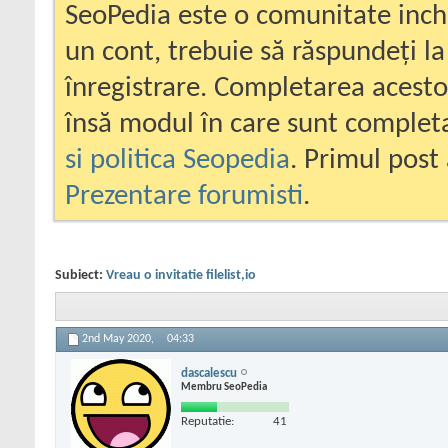
SeoPedia este o comunitate inc
un cont, trebuie să răspundeți la
înregistrare. Completarea acesto
însă modul în care sunt completa
si politica Seopedia
. Primul post 
Prezentare forumisti
.
Subiect:
Vreau o invitatie filelist,io
2nd May 2020,
04:33
dascalescu
Membru SeoPedia
Reputatie:
41