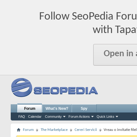
Follow SeoPedia For
with Tapa
Open in
Forum
What's New?
Spy
FAQ
Calendar
Community
Forum Actions
Quick Links
Forum
The Marketplace
Cereri Servicii
Vreau o invitatie filel